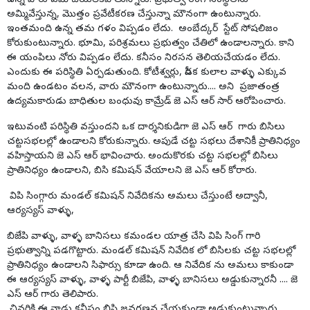
ఉన్న వారు ఏమి చేయలేకపోతున్నారు. ప్రభుత్వ రంగ సంస్థలను
అమ్మివేస్తున్న, మొత్తం ప్రవేటీకరణ చేస్తున్నా మౌనంగా ఉంటున్నారు.
ఇంతమంది ఉన్న తమ గళం విప్పడం లేదు. అంబేద్కర్ స్టేట్ సోషలిజం
కోరుకుంటున్నారు. భూమి, పరిశ్రమలు ప్రభుత్వం చేతిలో ఉండాలన్నారు. కాని
ఈ యంపిలు నోరు విప్పడం లేదు. కనీసం నిరసన తెలియచేయడం లేదు.
ఎందుకు ఈ పరిస్థితి ఏర్పడుతుంది. కోటీశ్వర్లు, పీడక కులాల వాళ్ళు ఎక్కువ
మంది ఉండటం వలన, వారు మౌనంగా ఉంటున్నారు.... అని ప్రజాతంత్ర
ఉద్యమకారుడు బాధితుల బంధువు కామ్రేడ్ జె ఎస్ ఆర్ సార్ ఆరోపించారు.
ఇటువంటి పరిస్థితి వస్తుందని ఒక దార్శనికుడిగా జె ఎస్ ఆర్ గారు బిసిలు
చట్టసభలల్లో ఉండాలని కోరుకున్నారు. అపుడే చట్ట సభలు దేశానికీ ప్రాతినిధ్యం
వహిస్తాయని జె ఎస్ ఆర్ భావించారు. అందుకొరకు చట్ట సభలల్లో బిసిలు
ప్రాతినిధ్యం ఉండాలని, బిసి కమిషన్ వేయాలని జె ఎస్ ఆర్ కోరారు.
విపి సింగ్గారు మండల్ కమిషన్ నివేదికను అమలు చేస్తుంటే అద్వానీ,
ఆర్యస్యస్ వాళ్ళు,
బిజేపి వాళ్ళు, వాళ్ళ బానిసలు కమండల యాత్ర చేసి విపి సింగ్ గారి
ప్రభుత్వాన్ని పడగొట్టారు. మండల్ కమిషన్ నివేదిక లో బిసిలకు చట్ట సభలల్లో
ప్రాతినిధ్యం ఉండాలని సిఫార్సు కూడా ఉంది. ఆ నివేదిక ను అమలు కాకుండా
ఈ ఆర్యస్యస్ వాళ్ళు, వాళ్ళ పార్టీ బిజేపి, వాళ్ళ బానిసలు అడ్డుకున్నారనీ .... జె
ఎస్ ఆర్ గారు తెలిపారు.
చివరికి ఈ నాడు కనీసం బిసి జనగణన చేయకుండా అడ్డుకుంటున్నారు.