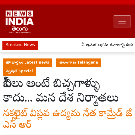
Breaking News
ఏపీ ఇసుక అక్రమ రవాణాపై ఉక్కుపాద
తాజా వార్తలు Latest news
తెలంగాణ Telangana
స్పెషల్ Special
బీసీలు అంటే బిచ్చగాళ్ళు
కాదు... మన దేశ నిర్మాతలు
నక్సలైట్ విప్లవ ఉద్యమ నేత కామ్రేడ్ జే
ఎస్ ఆర్