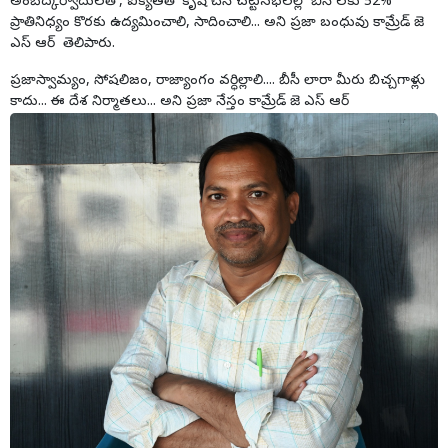
అంబేద్కర్వాదులతో, ఐక్యతతో కృషి చేసి చట్టసభలల్లో బిసి లకు 52%
ప్రాతినిధ్యం కొరకు ఉద్యమించాలి, సాదించాలి... అని ప్రజా బంధువు కామ్రేడ్ జె
ఎస్ ఆర్ తెలిపారు.
ప్రజాస్వామ్యం, సోషలిజం, రాజ్యాంగం వర్ధిల్లాలి.... బీసీ లారా మీరు బిచ్చగాళ్లు
కాదు... ఈ దేశ నిర్మాతలు... అని ప్రజా నేస్తం కామ్రేడ్ జె ఎస్ ఆర్