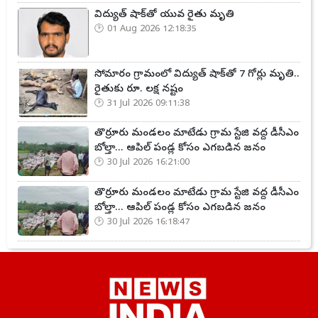
విద్యుత్ షాక్‌తో యువ రైతు మృతి
01 Aug 2026 12:18:35
సోమారం గ్రామంలో విద్యుత్ షాక్‌తో 7 గోర్లు మృతి..
రైతుకు రూ. లక్ష నష్టం
31 Jul 2026 09:11:38
తొర్రూరు మండలం మాటేడు గ్రామ స్టేజి వద్ద డీసీఎం
బోల్తా... ఆపిల్ పండ్ల కోసం ఎగబడిన జనం
30 Jul 2026 16:21:00
తొర్రూరు మండలం మాటేడు గ్రామ స్టేజి వద్ద డీసీఎం
బోల్తా... ఆపిల్ పండ్ల కోసం ఎగబడిన జనం
30 Jul 2026 16:18:47