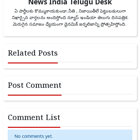
News India Telugu Desk
ఏ పార్టీలకు కొమ్ముకాయకుండా..నీతి , నిజాయితీలే పెట్టుబడులుగా
నిఖార్సైన వార్తలను అందిస్తోంది న్యూస్ ఇండియా తెలుగు దినపత్రిక.
మెరుగైన సమాజం ధ్యేయంగా డైనమిక్ జర్నలిజాన్ని ప్రోత్సహిస్తోంది.
Related Posts
Post Comment
Comment List
No comments yet.