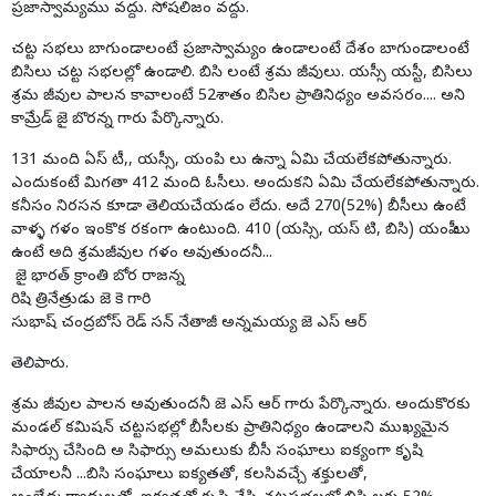
ప్రజాస్వామ్యము వద్దు. సోషలిజం వద్దు.
చట్ట సభలు బాగుండాలంటే ప్రజాస్వామ్యం ఉండాలంటే దేశం బాగుండాలంటే
బిసిలు చట్ట సభలల్లో ఉండాలి. బిసి లంటే శ్రమ జీవులు. యస్సీ యస్టీ, బిసిలు
శ్రమ జీవుల పాలన కావాలంటే 52శాతం బిసిల ప్రాతినిధ్యం అవసరం.... అని
కామ్రేడ్ జై బొరన్న గారు పేర్కొన్నారు.
131 మంది ఏస్ టీ,, యస్సీ, యంపి లు ఉన్నా ఏమి చేయలేకపోతున్నారు.
ఎందుకంటే మిగతా 412 మంది ఓసీలు. అందుకని ఏమి చేయలేకపోతున్నారు.
కనీసం నిరసన కూడా తెలియచేయడం లేదు. అదే 270(52%) బీసీలు ఉంటే
వాళ్ళ గళం ఇంకొక రకంగా ఉంటుంది. 410 (యస్సి, యస్ టి, బిసి) యంపీ లు
ఉంటే అది శ్రమజీవుల గళం అవుతుందనీ...
జై భారత్ క్రాంతి బోర రాజన్న
రిషి త్రినేత్రుడు జె కె గారి
సుభాష్ చంద్రబోస్ రెడ్ సన్ నేతాజీ అన్నమయ్య జె ఎస్ ఆర్
తెలిపారు.
శ్రమ జీవుల పాలన అవుతుందనీ జె ఎస్ ఆర్ గారు పేర్కొన్నారు. అందుకొరకు
మండల్ కమిషన్ చట్టసభల్లో బీసీలకు ప్రాతినిధ్యం ఉండాలని ముఖ్యమైన
సిఫార్సు చేసింది అ సిఫార్సు అమలుకు బీసీ సంఘాలు ఐక్యంగా కృషి
చేయాలనీ ...బిసి సంఘాలు ఐక్యతతో, కలసివచ్చే శక్తులతో,