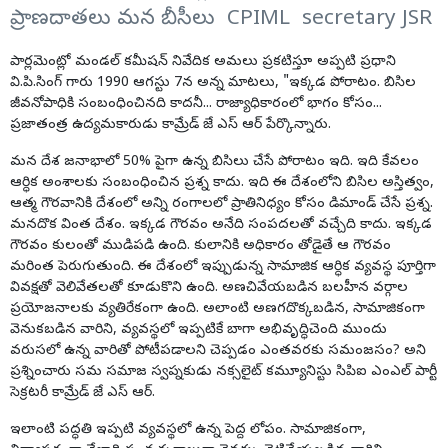
ప్రాణదాతలు మన బీసీలు CPIML secretary JSR
పార్లమెంట్లో మండల్ కమీషన్ నివేదిక అమలు ప్రకటిస్తూ అప్పటి ప్రధాని
వి.పి.సింగ్ గారు 1990 ఆగస్టు 7న అన్న మాటలు, "ఇక్కడ పోరాటం. బిసిల
జీవనోపాధికి సంబంధించినది కాదనీ... రాజ్యాధికారంలో భాగం కోసం...
ప్రజాతంత్ర ఉద్యమకారుడు కామ్రేడ్ జే ఎస్ ఆర్ పేర్కొన్నారు.
మన దేశ జనాభాలో 50% పైగా ఉన్న బిసిలు చేసే పోరాటం ఇది. ఇది కేవలం
ఆర్ధిక అంశాలకు సంబంధించిన ప్రశ్న కాదు. ఇది ఈ దేశంలోని బిసిల అస్తిత్వం,
ఆత్మ గౌరవానికి దేశంలో అన్ని రంగాలలో ప్రాతినిధ్యం కోసం డిమాండ్ చేసే ప్రశ్న.
మనదొక వింత దేశం. ఇక్కడ గౌరవం అనేది సంపదలతో వచ్చేది కాదు. ఇక్కడ
గౌరవం కులంతో ముడిపడి ఉంది. కులానికి అధికారం తోడైతే ఆ గౌరవం
మరింత పెరుగుతుంది. ఈ దేశంలో ఇప్పుడున్న సామాజిక ఆర్ధిక వ్యవస్థ పూర్తిగా
వివక్షతో వెలివేతలతో కూడుకొని ఉంది. అణచివేయబడిన బలహీన వర్గాల
ప్రయోజనాలకు వ్యతిరేకంగా ఉంది. అలాంటి అణగదొక్కబడిన, సామాజికంగా
వెనుకబడిన వారిని, వ్యవస్థలో ఇప్పటికే బాగా అభివృద్ధిచెంది ముందు
వరుసలో ఉన్న వారితో పోటీపడాలని చెప్పడం ఎంతవరకు సమంజసం? అని
ప్రశ్నించారు సమ సమాజ స్వప్నకుడు నక్సలైట్ కమ్యూనిస్టు సిపిఐ ఎంఎల్ పార్టీ
సెక్రటరీ కామ్రేడ్ జే ఎస్ ఆర్.
ఇలాంటి పద్ధతి ఇప్పటి వ్యవస్థలో ఉన్న పెద్ద లోపం. సామాజికంగా,