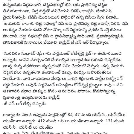
ఉన్నందుకు సిగ్గుపడాలి. చట్టసభలల్లో బిసి లకు ప్రాతినిధ్య చట్టం
తీసుకురాకుండా, చిత్తశుద్ధితో పనిచేయని బిజేపి, కాంగ్రెస్, టీఆర్ఎస్,
వైయస్ఆర్సిపి, టీడిపి మొదలయిన పార్టీలలో ఉన్న బిసిలు సిగ్గు పడాలి...
బయటకు రావాలి. చట్టసభలల్లో బిసి లకు ప్రాతినిధ్య చట్టం వచ్చే వరకు బిసి
లు ఓట్లు వేయకూడదని నోటా నొక్కాలనే నిర్ణయాన్ని ప్రకటించే శక్తి బిసిలు
పొందాలి. చట్ట సభలల్లో బిసి ల ప్రాతినిధ్యాన్ని సాధించాలి. ప్రజాస్వామ్యానికి,
సోషలిజానికి పునాదులు వేయాలి. కామ్రేడ్ జే ఎస్ ఆర్ పేర్కొన్నారు.
సురవరం సుధాకర్ రెడ్డి గారు పార్లమెంట్ కోటీశ్వర్ల క్లబ్ గా తయారయింది
అన్నారు. దానిని మార్చడానికి చేయాల్సిన కార్యాచరణ గురించి చెప్పలేదు.
వాళ్ళ కున్న వర్గపోరాట దృక్పధంతో ఏమి చేయాలో చెప్పరు. చర్చ చేయరు.
చట్టసభలు ఉన్నతంగా ఉండాలంటే డబ్బు, మద్యం బహుమతులు
పంచేవారు, వారి నాయకులు నేరస్తులు వారిని శిక్షించాలి. పార్టీల రిజిస్ట్రేషన్
రద్దుచేయాలి. అపుడే పార్లమెంట్ అసెంబ్లీలు కోటీశ్వర్ల క్లబ్బులు కావు.... పని
అణగారిన వర్గాల హక్కుల కోసం అను దినం పోరాటం కొనసాగిస్తున్న
ప్రజాతంత్ర ఉద్యమకారుడు కామ్రేడ్
జే ఎస్ ఆర్ తేల్చి చెప్పారు.
రాజ్యాంగం వలన ఇప్పుడు పార్లమెంట్లో 84, 47 మంది యస్.సి., యస్.టీలు
యంపీ లుగా ఉన్నారు. 412 మంది ఒసి లు యంపీ లుగా ఉన్నారు. 131 మంది
యస్.సి., యస్.టీ లు యంపీ లు