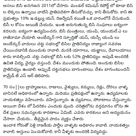
అసలు బిసి జనగణన 2011లో చేసారు. మండల్ కమిషన్ రిపోర్ట్ లో కూడా బిసి
ల లెక్కలు ఉన్నాయి వాటిని ప్రాతిపదికగా తీసుకోవచ్చు. కాని తీసుకోరు. కాని ఈ
ప్రభుత్వం 10% ఇ.డబ్ల్యు యస్. రిజర్వేషన్ కయితే ఒక వారంలోనే చేసుకుంది.
బిసీ ల కోసం అయితే చేయదు. ఇంత జరుగుతున్న బిసి సంఘాలు ఐక్యంగా
కదలరు. ఐక్యంగా ఉద్యమించరు. బిసి మంత్రులు, యంపి, యంయల్.ఎ లు
రాజీనామా చేయాలి. అంబేద్కర్ గారి స్ఫూర్తితో యస్, యస్సీ యంపి లు
అంబేద్కర్ వాదులు చట్ట సభలల్లో బిసిల ప్రాతినిద్యం రాజ్యాంగ సవరణ
చేయించడానికి ముందుకు రావాలి. మనకి యాగాలు, యజ్ఞాలు, దేవాలయాలు
కాదు కావల్సింది. చట్ట సభలల్లో బిసి లకు 52% ప్రాతినిధ్యం. అపుడే అందరికి
ఉచిత విద్య, వైద్యం వస్తుంది. దేశం ముందుకు పోతుంది. అందుకు బిసిల
ప్రాతినిధ్యం ఉండాలి. అప్పుడే చట్టసభలు బాగుంటాయి. దేశం బాగుంటుందనీ
కామ్రేడ్ జే ఎస్ ఆర్ తెలిపారు.
70 సం||లు బ్రాహ్మణులు, రాజులు, వైశ్యులు, కమ్మలు, రెడ్లు, దొరలు వాళ్ళ
బానిసలే అధికారంలో ఉన్నారు. మరియు ప్రతిపక్షంలో ఉన్నారు. ఉద్యమాలకు
నాయకత్వం వహించారు. వహిస్తున్నారు. ఉ ద్యమాలు, పోరాటాలు చేస్తున్నారు.
అయినా దేశం లో పేదరికం ఎందుకు వుంది. చరిత్రలోను వర్తమానం లోను ఈ
దేశ ప్రజల సమస్యలకు కారణాలు ఏమిటి. ఎవరు కారకులు అని అద్యయనం
చేసారా. చేయరు... తీవ్రమైన పాదం వ్యక్తం చేశారు.
ఇందాక గోరుతో పెళ్లి రాజకీయ పార్టీల వాళ్ళకు అధికారం కావాలి. నాయకత్వం
కావాలి. ఆస్తులు పెంచుకోవాలి. కానీ వీళ్ళకు అందరికి విద్యవద్దు.