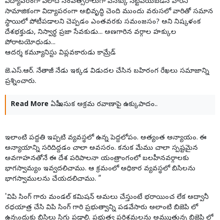
విద్యాపరంగా వేలాది సంవత్సరాలుగా వెనక్కు నెట్టివేయబడిన వారిని
సామాజికంగా విద్యాపరంగా అభివృద్ధి చెంది ముందు వరుసలో వారితో సమాన
స్థాయిలో పోటీపడాలని చెప్పడం ఎంతవరకు సమంజసం? అని నిష్కళంక
దేశభక్తుడు, నిస్వార్థ ప్రజా సేవకుడు... అణగారిన వర్గాల హక్కుల
పోరాటయోధుడు...
ఆదర్శ కమ్యూనిస్టు విప్లవకారుడు కామ్రేడ్
జె.ఎస్.ఆర్. నేతాజీ నేడు ఇక్కడ విడుదల చేసిన బహిరంగ రేఖలు సమాజాన్ని
ప్రశ్నించారు.
Read More
ఏపీ ఇసుక అక్రమ రవాణాపై ఉక్కుపాదం..
ఇలాంటి పద్దతి ఇప్పటి వ్యవస్థలో ఉన్న పెద్దలోపం. అత్యంత అన్యాయం. ఈ
అన్యాయాన్ని సరిదిద్దడం చాలా అవసరం. కనుక మేము చాలా స్పష్టమైన
అవగాహనతోనే ఈ దేశ పరిపాలనా యంత్రాంగంలో బలహీనవర్గాలకు
భాగస్వామ్యం ఇవ్వదలిచాము. ఆ క్రమంలో అధికార వ్యవస్థలో బిసిలను
భాగస్వాములను చేయదలిచాము. ”
'విపి సింగ్ గారు మండల్ కమిషన్ అమలు చేస్తుంటే భరాయించ లేక అద్వానీ
రధయాత్ర చేసి విపి సింగ్ గారి ప్రభుత్వాన్ని పడవేసారు అలాంటి బిజెపి లో
ఉన్నందుకు బిసిలు సిగ్గు పడాలి. ప్రభుత్వ పరిశ్రమలను అమ్ముతున్న బిజెపి లో