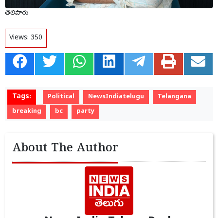
తెలిపారు
Views:
350
Tags:
Political
NewsIndiatelugu
Telangana
breaking
bc
party
About The Author