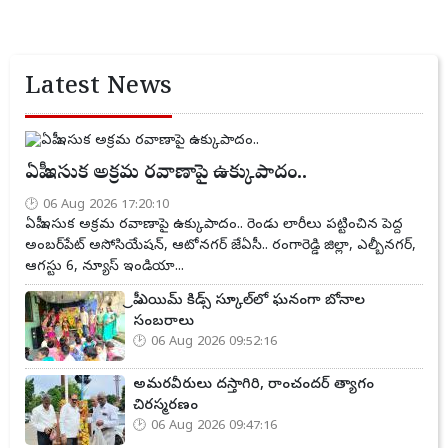
Latest News
ఏపీ ఇసుక అక్రమ రవాణాపై ఉక్కుపాదం..
06 Aug 2026 17:20:10
ఏపీ ఇసుక అక్రమ రవాణాపై ఉక్కుపాదం.. రెండు లారీలు పట్టించిన పెద్ద
అంబర్‌పేట్ అసోసియేషన్, ఆటోనగర్ జేఏసీ.. రంగారెడ్డి జిల్లా, ఎల్బీనగర్,
ఆగస్టు 6, న్యూస్ ఇండియా...
ప్రీ ఎయిమ్ కిడ్స్ స్కూల్‌లో ఘనంగా బోనాల
సంబరాలు
06 Aug 2026 09:52:16
అమరవీరులు దస్తాగిరి, రాంచందర్ త్యాగం
చిరస్మరణం
06 Aug 2026 09:47:16