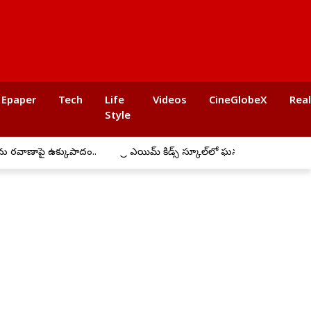
Epaper
Tech
Life
Videos
CineGlobeX
Rea
Style
 రవాణాపై ఉక్కుపాదం..
ప్రీ ఎయిమ్ కిడ్స్ స్కూల్‌లో ఘనంగా బోనాల సంబరా