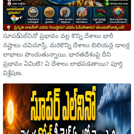
సూపర్ ఎల్‌నినో ప్రభావం వల్ల కొన్ని దేశాలు భారీ
నష్టాలు చవిచూస్తే, మరికొన్ని దేశాలు బిలియన్ల డాలర్ల
లాభాలు పొందుతున్నాయి. భారతదేశంపై దీని
ప్రభావం ఏమిటి? ఏ దేశాలు లాభపడతాయి? పూర్తి
విశ్లేషణ.