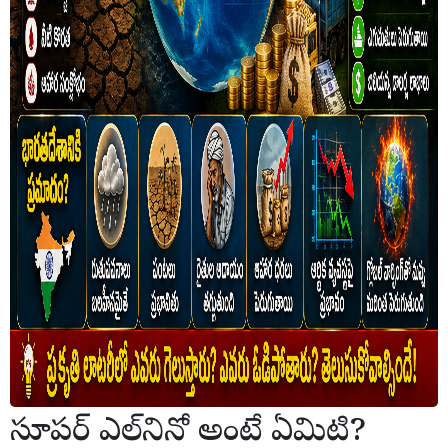
సూపర్ ఎల్‌నినో అంటే ఏమిటి?