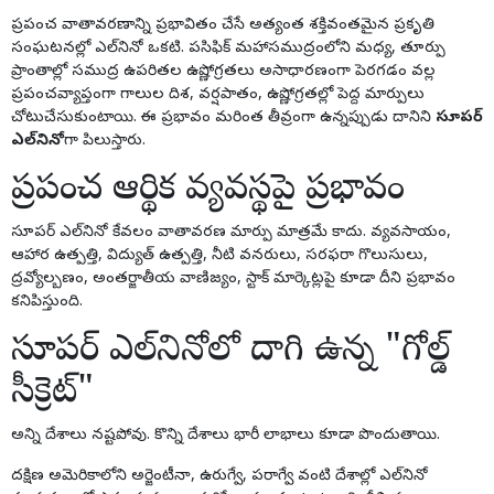
ప్రపంచ వాతావరణాన్ని ప్రభావితం చేసే అత్యంత శక్తివంతమైన ప్రకృతి
సంఘటనల్లో ఎల్‌నినో ఒకటి. పసిఫిక్ మహాసముద్రంలోని మధ్య, తూర్పు
ప్రాంతాల్లో సముద్ర ఉపరితల ఉష్ణోగ్రతలు అసాధారణంగా పెరగడం వల్ల
ప్రపంచవ్యాప్తంగా గాలుల దిశ, వర్షపాతం, ఉష్ణోగ్రతల్లో పెద్ద మార్పులు
చోటుచేసుకుంటాయి. ఈ ప్రభావం మరింత తీవ్రంగా ఉన్నప్పుడు దానిని
సూపర్
ఎల్‌నినో
గా పిలుస్తారు.
ప్రపంచ ఆర్థిక వ్యవస్థపై ప్రభావం
సూపర్ ఎల్‌నినో కేవలం వాతావరణ మార్పు మాత్రమే కాదు. వ్యవసాయం,
ఆహార ఉత్పత్తి, విద్యుత్ ఉత్పత్తి, నీటి వనరులు, సరఫరా గొలుసులు,
ద్రవ్యోల్బణం, అంతర్జాతీయ వాణిజ్యం, స్టాక్ మార్కెట్లపై కూడా దీని ప్రభావం
కనిపిస్తుంది.
సూపర్ ఎల్‌నినోలో దాగి ఉన్న "గోల్డ్
సీక్రెట్"
అన్ని దేశాలు నష్టపోవు. కొన్ని దేశాలు భారీ లాభాలు కూడా పొందుతాయి.
దక్షిణ అమెరికాలోని అర్జెంటీనా, ఉరుగ్వే, పరాగ్వే వంటి దేశాల్లో ఎల్‌నినో