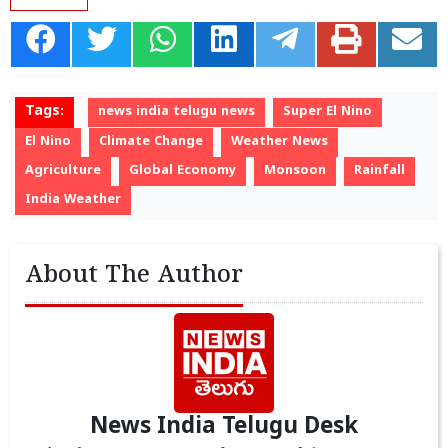
Tags:
news india telugu news
Super El Nino
El Nino
Climate Change
Weather News
Agriculture
Global Economy
Monsoon
Rainfall
India Weather
About The Author
News India Telugu Desk