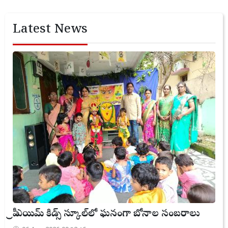
Latest News
ప్రీ ఎయిమ్ కిడ్స్ స్కూల్‌లో ఘనంగా బోనాల సంబరాలు