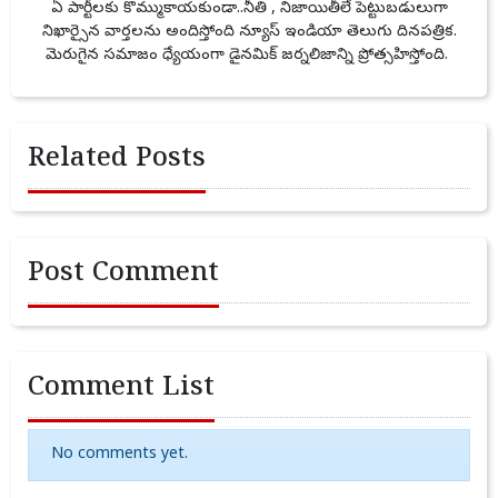
ఏ పార్టీలకు కొమ్ముకాయకుండా..నీతి , నిజాయితీలే పెట్టుబడులుగా
నిఖార్సైన వార్తలను అందిస్తోంది న్యూస్ ఇండియా తెలుగు దినపత్రిక.
మెరుగైన సమాజం ధ్యేయంగా డైనమిక్ జర్నలిజాన్ని ప్రోత్సహిస్తోంది.
Related Posts
Post Comment
Comment List
No comments yet.