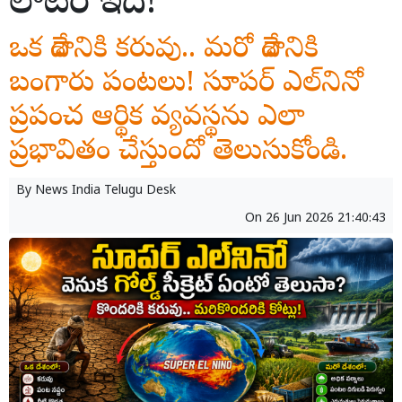
లాటరీ ఇదే!
ఒక దేశానికి కరువు.. మరో దేశానికి
బంగారు పంటలు! సూపర్ ఎల్‌నినో
ప్రపంచ ఆర్థిక వ్యవస్థను ఎలా
ప్రభావితం చేస్తుందో తెలుసుకోండి.
By
News India Telugu Desk
On
26 Jun 2026 21:40:43