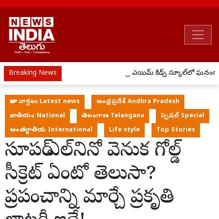
Breaking News
ప్రీ ఎయిమ్ కిడ్స్ స్కూల్‌లో ఘనంగా
తాజా వార్తలు Latest news
ఆంధ్రప్రదేశ్ Andhra Pradesh
జాతీయం National
తెలంగాణ Telangana
స్పెషల్ Special
అంతర్జాతీయ International
Life style
Top Stories
సూపర్ ఎల్‌నినో వెనుక గోల్డ్
సీక్రెట్ ఏంటో తెలుసా?
ప్రపంచాన్ని మార్చే ప్రకృతి