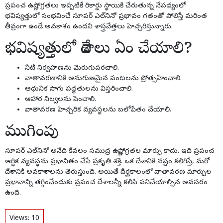
ప్రపంచ ఉష్ణోగ్రతలు ఇప్పటికే రికార్డు స్థాయికి చేరుతున్న నేపథ్యంలో
భవిష్యత్తులో సంభవించే సూపర్ ఎల్‌నినో ప్రభావం గతంతో పోలిస్తే మరింత
తీవ్రంగా ఉండే అవకాశం ఉందని శాస్త్రవేత్తలు హెచ్చరిస్తున్నారు.
భవిష్యత్తులో దేశాలు ఏం చేయాలి?
నీటి నిర్వహణను మెరుగుపరచాలి.
వాతావరణానికి అనుగుణమైన పంటలను ప్రోత్సహించాలి.
ఆధునిక సాగు పద్ధతులను విస్తరించాలి.
ఆహార నిల్వలను పెంచాలి.
వాతావరణ హెచ్చరిక వ్యవస్థలను బలోపేతం చేయాలి.
ముగింపు
సూపర్ ఎల్‌నినో అనేది కేవలం సముద్ర ఉష్ణోగ్రతల మార్పు కాదు. ఇది ప్రపంచ
ఆర్థిక వ్యవస్థను ప్రభావితం చేసే ప్రకృతి శక్తి. ఒక దేశానికి నష్టం కలిగిస్తే, మరో
దేశానికి అవకాశాలను తెరుస్తుంది. అయితే దీర్ఘకాలంలో వాతావరణ మార్పుల
ప్రభావాన్ని తగ్గించేందుకు ప్రపంచ దేశాలన్నీ కలిసి పనిచేయాల్సిన అవసరం
ఉంది.
Views:
10