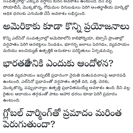
సంవత్సరాల్లో ఎక్కువ వర్షాలు కురిసే అవకాశం ఉంటుంది. దీని వల్ల
సోయాబీన్, మొక్కజొన్న, గోధుమల దిగుబడులు పెరిగి అంతర్జాతీయ మార్కెట్లో
అధిక ధరలకు ఎగుమతి చేసే అవకాశం లభిస్తుంది.
అమెరికాకు కూడా కొన్ని ప్రయోజనాలు
కొన్ని ఎల్‌నినో సంవత్సరాల్లో అమెరికాలోని కాలిఫోర్నియా, టెక్సాస్ ప్రాంతాల్లో
వర్షపాతం పెరిగి ఆనకట్టలు నిండడం, భూగర్భ జలాలు పెరగడం, వ్యవసాయం
మరియు జలవిద్యుత్ ఉత్పత్తికి అనుకూల పరిస్థితులు ఏర్పడవచ్చు.
భారతదేశానికి ఎందుకు ఆందోళన?
భారత వ్యవసాయం ఇప్పటికీ ప్రధానంగా నైరుతి రుతుపవనాలపై ఆధారపడి
ఉంటుంది. ఎల్‌నినో ప్రభావంతో వర్షపాతం తగ్గితే వరి, పత్తి, చెరకు,
మొక్కజొన్న, పప్పుధాన్యాల ఉత్పత్తి ప్రభావితమయ్యే అవకాశం ఉంది. దీని వల్ల
రైతుల ఆదాయం తగ్గడంతో పాటు ఆహార ధరలు కూడా పెరిగే ప్రమాదం
ఉంటుంది.
గ్లోబల్ వార్మింగ్‌తో ప్రమాదం మరింత
పెరుగుతుందా?