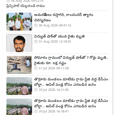
06 Aug 2026 09:52:16
ప్రిన్సిపాల్ యెల్లదండి రాము
అమరవీరులు దస్తాగిరి, రాంచందర్ త్యాగం
చిరస్మరణం
06 Aug 2026 09:47:16
విద్యుత్ షాక్‌తో యువ రైతు మృతి
01 Aug 2026 12:18:35
సోమారం గ్రామంలో విద్యుత్ షాక్‌తో 7 గోర్లు మృతి..
రైతుకు రూ. లక్ష నష్టం
31 Jul 2026 09:11:38
తొర్రూరు మండలం మాటేడు గ్రామ స్టేజి వద్ద డీసీఎం
బోల్తా... ఆపిల్ పండ్ల కోసం ఎగబడిన జనం
30 Jul 2026 16:21:00
తొర్రూరు మండలం మాటేడు గ్రామ స్టేజి వద్ద డీసీఎం
బోల్తా... ఆపిల్ పండ్ల కోసం ఎగబడిన జనం
30 Jul 2026 16:18:47