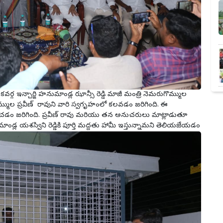
కవర్గ ఇన్చార్జి హనుమాండ్ల ఝాన్సీ రెడ్డి మాజీ మంత్రి నెమరుగొమ్ముల
్ముల ప్రవీణ్ రావుని వారి స్వగృహంలో కలవడం జరిగింది. ఈ
ానించడం జరిగింది. ప్రవీణ్ రావు మరియు తన అనుచరులు మాట్లాడుతూ
ాండ్ల యశస్విని రెడ్డికి పూర్తి మద్దతు హామీ ఇస్తున్నామని తెలియజేయడం