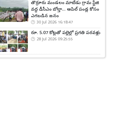
తొర్రూరు మండలం మాటేడు గ్రామ స్టేజి
వద్ద డీసీఎం బోల్తా... ఆపిల్ పండ్ల కోసం
ఎగబడిన జనం
30 Jul 2026 16:18:47
రూ. 5.07 కోట్లతో పల్లెల్లో ప్రగతి పరవళ్లు
28 Jul 2026 09:25:55