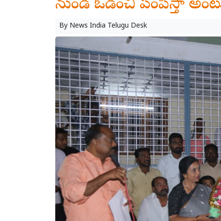
నుండి ఓడించి పంపిస్తా అంటు
By
News India Telugu Desk