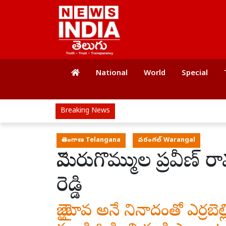
National
World
Special
Breaking News
తెలంగాణ Telangana
వరంగల్ Warangal
నెమరుగొమ్ముల ప్రవీణ్ 
రెడ్డి
బై బై బావ అనే నినాదంతో ఎర్రబెల