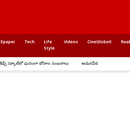
Epaper
Tech
Life
Videos
CineGlobeX
Rea
Style
ా బోనాల సంబరాలు
అమరవీరులు దస్తాగిరి, రాంచందర్ త్యాగం చిరస్మరణం