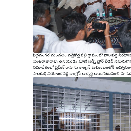
పెద్దవంగర మండలం వడ్డెకొత్తపల్లి గ్రామంలో పాలకుర్తి నియోజ
యతిరాజారావు తనయుడు మాజీ జడ్పీ ఫ్లోర్ లీడర్ నెమరుగొమ
సమావేశంలో ప్రవీణ్ రావును కాంగ్రెస్ కుటుంబంలోకి ఆహ్వ
పాలకుర్తి నియోజకవర్గ కాంగ్రెస్ అభ్యర్థి అయినటువంటి హనుమ