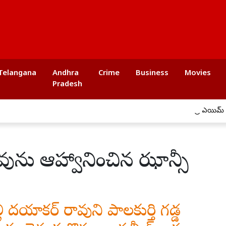
Telangana
Andhra
Crime
Business
Movies
Pradesh
ప్రీ ఎయిమ్ కిడ్స్ స్కూల్‌లో ఘనంగ
రావును ఆహ్వానించిన ఝాన్సీ
్లి దయాకర్ రావుని పాలకుర్తి గడ్డ