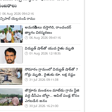
సంబరాలు
06 Aug 2026 09:52:16
్రిన్సిపాల్ యెల్లదండి రాము
అమరవీరులు దస్తాగిరి, రాంచందర్
త్యాగం చిరస్మరణం
06 Aug 2026 09:47:16
విద్యుత్ షాక్‌తో యువ రైతు మృతి
01 Aug 2026 12:18:35
సోమారం గ్రామంలో విద్యుత్ షాక్‌తో 7
గోర్లు మృతి.. రైతుకు రూ. లక్ష నష్టం
31 Jul 2026 09:11:38
తొర్రూరు మండలం మాటేడు గ్రామ స్టేజి
వద్ద డీసీఎం బోల్తా... ఆపిల్ పండ్ల కోసం
ఎగబడిన జనం
30 Jul 2026 16:21:00