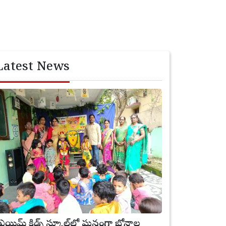
Latest News
్రీ ఎయిమ్ కిడ్స్ స్కూల్‌లో ఘనంగా బోనాల