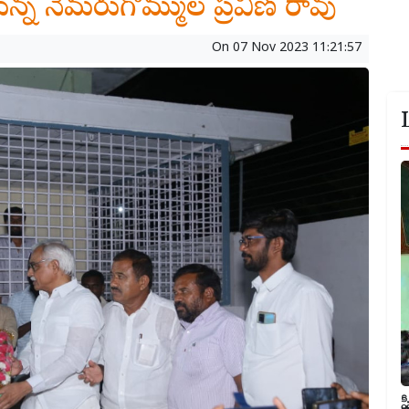
న్న నెమరుగొమ్ముల ప్రవీణ్ రావు
On
07 Nov 2023 11:21:57
ప