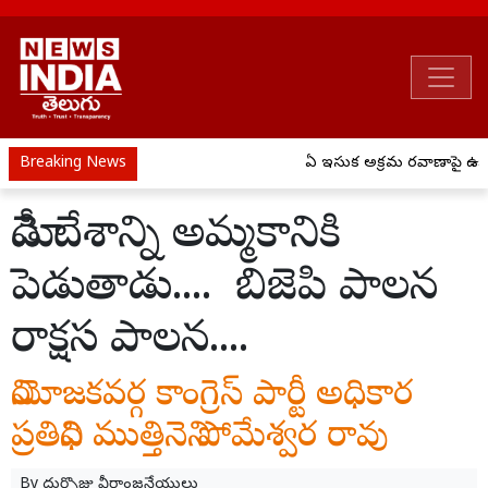
Breaking News
ఏపీ ఇసుక అక్రమ రవాణాపై ఉక్కు
మోడీ దేశాన్ని అమ్మకానికి
పెడుతాడు.... బిజెపి పాలన
రాక్షస పాలన....
నియోజకవర్గ కాంగ్రెస్ పార్టీ అధికార
ప్రతినిధి ముత్తినెని సోమేశ్వర రావు
By
దుర్సొజు వీరాంజనేయులు