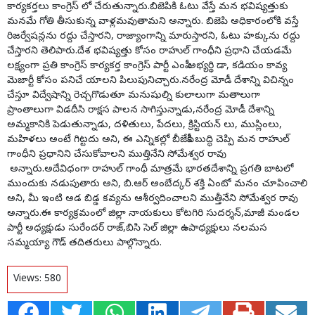
కార్యకర్తలు కాంగ్రెస్ లో చేరుతున్నారు.బిజెపికి ఓటు వేస్తే మన భవిష్యత్తుకు
మనమే గోతి తీసుకున్న వాళ్లమవుతామని అన్నారు. బిజెపి అధికారంలోకి వస్తే
రిజర్వేషన్లను రద్దు చేస్తారని, రాజ్యాంగాన్ని మారుస్తారని, ఓటు హక్కును రద్దు
చేస్తారని తెలిపారు.దేశ భవిష్యత్తు కోసం రాహుల్ గాంధీని ప్రధాని చేయడమే
లక్ష్యంగా ప్రతి కాంగ్రెస్ కార్యకర్త కాంగ్రెస్ పార్టీ ఎంపీ అభ్యర్థి డా, కడియం కావ్య
మెజార్టీ కోసం పనిచే యాలని పిలుపునిచ్చారు.నరేంద్ర మోడీ దేశాన్ని విచిన్నం
చేస్తూ విద్వేషాన్ని రెచ్చగొడుతూ మనుషుల్ని కులాలుగా మతాలుగా
ప్రాంతాలుగా విడదీసి రాక్షస పాలన సాగిస్తున్నాడు,నరేంద్ర మోడీ దేశాన్ని
అమ్మకానికి పెడుతున్నాడు, దళితులు, పేదలు, క్రిస్టియన్ లు, ముస్లింలు,
మహిళలు అంటే గిట్టదు అని, ఈ ఎన్నికల్లో బీజేపీకి బుద్ధి చెప్పి మన రాహుల్
గాంధీని ప్రధానిని చేసుకోవాలని ముత్తినేని సోమేశ్వర రావు
అన్నారు.అదేవిధంగా రాహుల్ గాంధీ మాత్రమే భారతదేశాన్ని ప్రగతి బాటలో
ముందుకు నడుపుతారు అని, బి.ఆర్ అంబేద్కర్ శక్తి ఏంటో మనం చూపించాలి
అని, మీ ఇంటి అడ బిడ్డ కవ్యను ఆశీర్వదించాలని ముత్తీనేని సోమేశ్వర రావు
అన్నారు.ఈ కార్యక్రమంలో జిల్లా నాయకులు కోటగిరి సుదర్శన్,మాజీ మండల
పార్టీ అధ్యక్షుడు సురేందర్ రాజ్,బిసి సెల్ జిల్లా ఉపాధ్యక్షులు నలమస
సమ్మయ్యా గౌడ్ తదితరులు పాల్గొన్నారు.
Views:
580