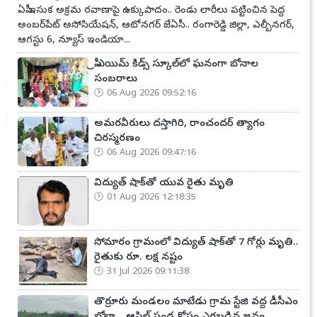
ఏపీ ఇసుక అక్రమ రవాణాపై ఉక్కుపాదం.. రెండు లారీలు పట్టించిన పెద్ద
అంబర్‌పేట్ అసోసియేషన్, ఆటోనగర్ జేఏసీ.. రంగారెడ్డి జిల్లా, ఎల్బీనగర్,
ఆగస్టు 6, న్యూస్ ఇండియా...
ప్రీ ఎయిమ్ కిడ్స్ స్కూల్‌లో ఘనంగా బోనాల
సంబరాలు
06 Aug 2026 09:52:16
అమరవీరులు దస్తాగిరి, రాంచందర్ త్యాగం
చిరస్మరణం
06 Aug 2026 09:47:16
విద్యుత్ షాక్‌తో యువ రైతు మృతి
01 Aug 2026 12:18:35
సోమారం గ్రామంలో విద్యుత్ షాక్‌తో 7 గోర్లు మృతి..
రైతుకు రూ. లక్ష నష్టం
31 Jul 2026 09:11:38
తొర్రూరు మండలం మాటేడు గ్రామ స్టేజి వద్ద డీసీఎం
బోల్తా... ఆపిల్ పండ్ల కోసం ఎగబడిన జనం