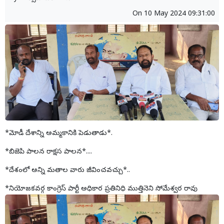
On
10 May 2024 09:31:00
*మోడీ దేశాన్ని అమ్మకానికి పెడుతాడు*.
*బిజెపి పాలన రాక్షస పాలన*....
*దేశంలో అన్ని మతాల వారు జీవించవచ్చు*..
*నియోజకవర్గ కాంగ్రెస్ పార్టీ అధికార ప్రతినిధి ముత్తినెని సోమేశ్వర రావు