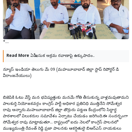
*....
Read More
ఏపీ ఇసుక అక్రమ రవాణాపై ఉక్కుపాదం..
న్యూస్ ఇండియా తెలుగు మే 09 (మహబూబాబాద్ జిల్లా స్టాప్ రిపోర్టర్ డి
వీరాంజనేయులు)
బిజెపికి ఓటు వేస్తే మన భవిష్యత్తుకు మనమే గోతి తీసుకున్న వాళ్లమవుతామని
పాలకుర్తి నియోజకవర్గం కాంగ్రెస్ పార్టీ అధికార ప్రతినిధి ముత్తినేని సోమేశ్వర
రావు అన్నారు.మహబూబాబాద్ జిల్లా తొర్రురు పట్టణ కేంద్రంలోని సిద్ధార్థ
పాఠశాలలో విలుకరుల సమావేశం ఏర్పాటు చేయడం జరిగింది.ఈ సందర్భంగా
సోమేశ్వర రావు మాట్లాడుతూ... రాష్ట్రంలో ఐదు నెలలో కాంగ్రెస్ పాలనలో
ముఖ్యమంత్రి రేవంత్ రెడ్డి ప్రజా పాలనకు ఆకర్షితులై బిఆర్ఎస్ నాయకులు