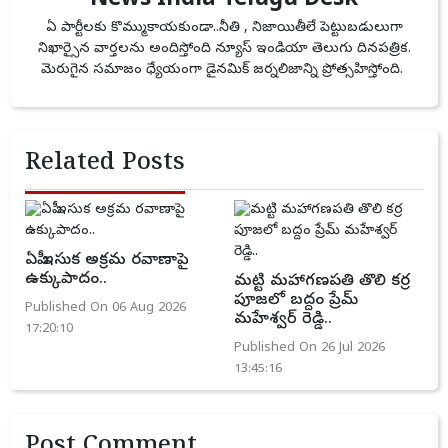
News India Telugu Desk
ఏ పార్టీలకు కొమ్ముకాయకుండా..నీతి , నిజాయితీలే పెట్టుబడులుగా
నిఖార్సైన వార్తలను అందిస్తోంది న్యూస్ ఇండియా తెలుగు దినపత్రిక.
మెరుగైన సమాజం ధ్యేయంగా డైనమిక్ జర్నలిజాన్ని ప్రోత్సహిస్తోంది.
Related Posts
ఏపీ ఇసుక అక్రమ రవాణాపై
ఉక్కుపాదం..
మట్టి మహాగణపతి తొలి కర్ర
పూజలో బద్దం ప్రేమ్
Published On 06 Aug 2026
మహేశ్వర్ రెడ్డి..
17:20:10
Published On 26 Jul 2026
13:45:16
Post Comment