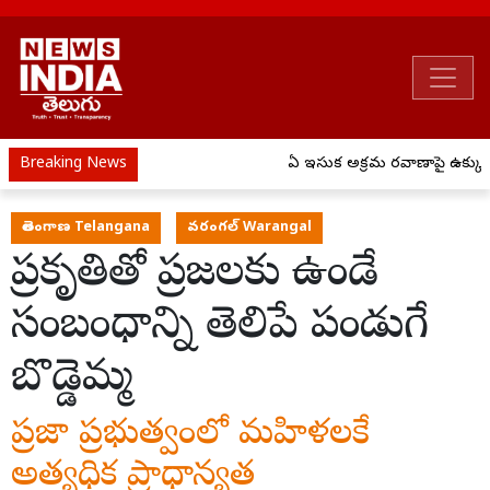
Breaking News
ఏపీ ఇసుక అక్రమ రవాణాపై ఉక్కుపాదం..
తెలంగాణ Telangana
వరంగల్ Warangal
ప్రకృతితో ప్రజలకు ఉండే
సంబంధాన్ని తెలిపే పండుగే
బొడ్డెమ్మ
ప్రజా ప్రభుత్వంలో మహిళలకే
అత్యధిక ప్రాధాన్యత