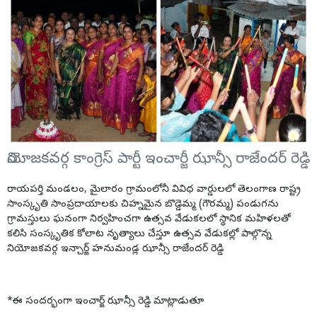
నియోజకవర్గ కాంగ్రెస్ పార్టీ ఇంచార్జీ ఝాన్సీ రాజేందర్ రెడ్డి
రాయపర్తి మండలం, మైలారం గ్రామంలోనీ వివిధ వార్డులలో తెలంగాణ రాష్ట్ర
సాంస్కృతి సాంప్రదాయాలకు చిహ్నమైన బొడ్డెమ్మ (గౌరమ్మ) పండుగను
గ్రామస్తులు ఘనంగా నిర్వహించగా ఉత్సవ వేడుకలలో స్థానిక మహిళలతో
కలిసి సంస్కృతిక కోలాట నృత్యాలు చేస్తూ ఉత్సవ వేడుకల్లో పాల్గొన్న
నియోజకవర్గ ఇన్చార్జ్ హనుమండ్ల ఝాన్సీ రాజేందర్ రెడ్డి
*ఈ సందర్భంగా ఇంచార్జ్ ఝాన్సీ రెడ్డి మాట్లాడుతూ