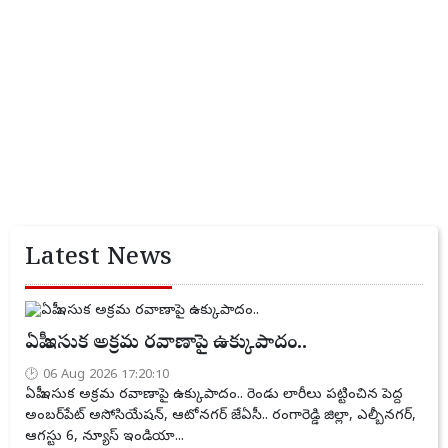
Latest News
ఏపీ ఇసుక అక్రమ రవాణాపై ఉక్కుపాదం..
06 Aug 2026 17:20:10
ఏపీ ఇసుక అక్రమ రవాణాపై ఉక్కుపాదం.. రెండు లారీలు పట్టించిన పెద్ద
అంబర్‌పేట్ అసోసియేషన్, ఆటోనగర్ జేఏసీ.. రంగారెడ్డి జిల్లా, ఎల్బీనగర్,
ఆగస్టు 6, న్యూస్ ఇండియా...