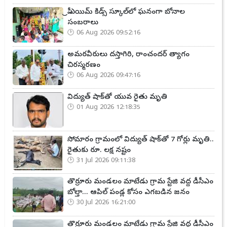
ప్రీ ఎయిమ్ కిడ్స్ స్కూల్‌లో ఘనంగా బోనాల
సంబరాలు
06 Aug 2026 09:52:16
అమరవీరులు దస్తాగిరి, రాంచందర్ త్యాగం
చిరస్మరణం
06 Aug 2026 09:47:16
విద్యుత్ షాక్‌తో యువ రైతు మృతి
01 Aug 2026 12:18:35
సోమారం గ్రామంలో విద్యుత్ షాక్‌తో 7 గోర్లు మృతి..
రైతుకు రూ. లక్ష నష్టం
31 Jul 2026 09:11:38
తొర్రూరు మండలం మాటేడు గ్రామ స్టేజి వద్ద డీసీఎం
బోల్తా... ఆపిల్ పండ్ల కోసం ఎగబడిన జనం
30 Jul 2026 16:21:00
తొర్రూరు మండలం మాటేడు గ్రామ స్టేజి వద్ద డీసీఎం