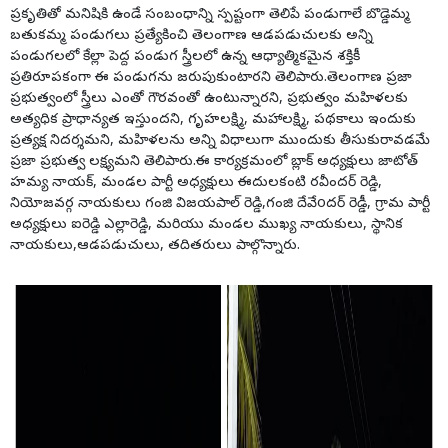
ప్రకృతితో మనిషికి ఉండే సంబంధాన్ని స్పష్టంగా తెలిపే పండుగాలే బొడ్డెమ్మ
బతుకమ్మ పండుగలు ప్రత్యేకించి తెలంగాణ ఆడపడుచులకు అన్ని
పండుగలలో కేల్లా పెద్ద పండుగ స్త్రీలలో ఉన్న ఆధ్యాత్మికమైన శక్తికీ
ప్రతిరూపకంగా ఈ పండుగను జరుపుకుంటారని తెలిపారు.తెలంగాణ ప్రజా
ప్రభుత్వంలో స్త్రీలు ఎంతో గౌరవంతో ఉంటున్నారని, ప్రభుత్వం మహిళలకు
అత్యధిక ప్రాధాన్యత ఇస్తుందని, గృహలక్ష్మి, మహాలక్ష్మి, పథకాలు ఇందుకు
ప్రత్యక్ష నిదర్శమని, మహిళలను అన్ని విధాలుగా ముందుకు తీసుకురావడమే
ప్రజా ప్రభుత్వ లక్ష్యమని తెలిపారు.ఈ కార్యక్రమంలో బ్లాక్ అధ్యక్షులు జాటోత్
హమ్య నాయక్, మండల పార్టీ అధ్యక్షులు ఈదులకంటి రవీందర్ రెడ్డి,
నియోజవర్గ నాయకులు గంజి విజయపాల్ రెడ్డి,గంజి దేవేoదర్ రెడ్డీ, గ్రామ పార్టీ
అధ్యక్షులు ఐరెడ్డి ఎల్లారెడ్డి, మరియు మండల ముఖ్య నాయకులు, స్థానిక
నాయకులు,ఆడపడుచులు, తదితరులు పాల్గొన్నారు.