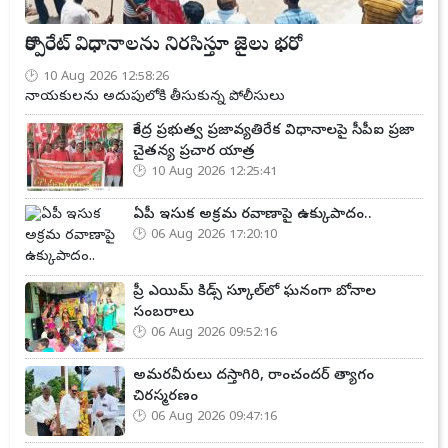
కార్పొరేట్ విధానాలను నిరసిస్తూ జైలు భరో
10 Aug 2026 12:58:26
నాయకులను అదుపులోకి తీసుకున్న పోలీసులు
కేంద్ర ప్రభుత్వ ప్రజావ్యతిరేక విధానాలపై సీపీఐ ప్రజా
చైతన్య ప్రచార యాత్ర
10 Aug 2026 12:25:41
ఏపీ ఇసుక అక్రమ రవాణాపై ఉక్కుపాదం..
06 Aug 2026 17:20:10
ప్రీ ఎయిమ్ కిడ్స్ స్కూల్‌లో ఘనంగా బోనాల
సంబరాలు
06 Aug 2026 09:52:16
అమరవీరులు దస్తాగిరి, రాంచందర్ త్యాగం
చిరస్మరణం
06 Aug 2026 09:47:16