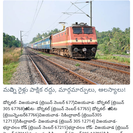
మరిన్ని రైళ్లు పాక్షిక రద్దు, మార్గమార్పులు, ఆలస్యాలు!
డోర్నకల్- విజయవాడ (ట్రెయిన్ నెంబర్ 677)విజయవాడ- డోర్నకల్ (ట్రెయిన్
305 67768)కాజీపేట- డోర్నకల్ (ట్రెయిన్ నెంబర్ 67765) డోర్నకల్- కాజీపేట
(ట్రెయిన్నెంబర్67766)విజయవాడ- సికింద్రాబాద్ (ట్రెయిన్305
12713)సికింద్రాబాద్- విజయవాడ (ట్రెయిన్ 305 12714) విజయవాడ-
భద్రాచలం రోడ్ (ట్రెయిన్ నెంబర్ 67215)భద్రాచలం రోడ్- విజయవాడ (ట్రెయిన్