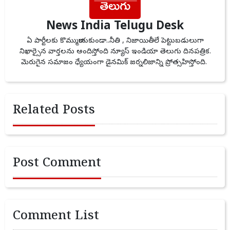
News India Telugu Desk
ఏ పార్టీలకు కొమ్ముకాయకుండా..నీతి , నిజాయితీలే పెట్టుబడులుగా
నిఖార్సైన వార్తలను అందిస్తోంది న్యూస్ ఇండియా తెలుగు దినపత్రిక.
మెరుగైన సమాజం ధ్యేయంగా డైనమిక్ జర్నలిజాన్ని ప్రోత్సహిస్తోంది.
Related Posts
Post Comment
Comment List