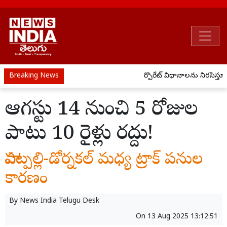
Breaking News
కార్పొరేట్ విధానాలను నిరసిస్తూ 
ఆగస్టు 14 నుంచి 5 రోజుల
పాటు 10 రైళ్లు రద్దు!
పాపట్పల్లి-డోర్నకల్ మధ్య ట్రాక్ పనుల
కారణం
By
News India Telugu Desk
On
13 Aug 2025 13:12:51