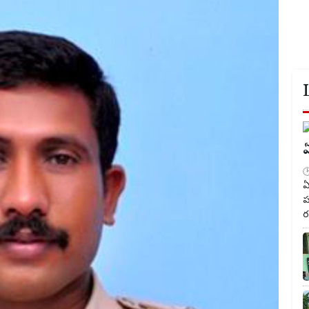
ఏ
ఏ
ప
ర