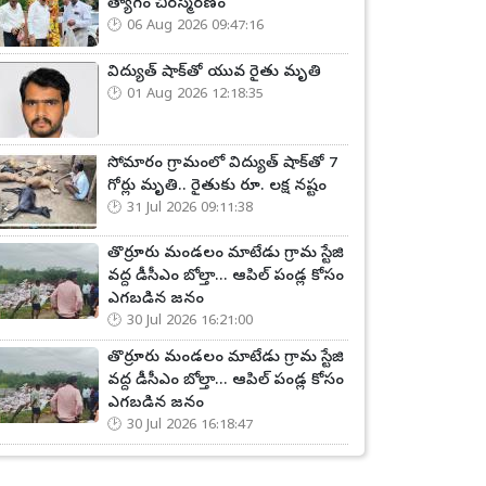
త్యాగం చిరస్మరణం
06 Aug 2026 09:47:16
విద్యుత్ షాక్‌తో యువ రైతు మృతి
01 Aug 2026 12:18:35
సోమారం గ్రామంలో విద్యుత్ షాక్‌తో 7
గోర్లు మృతి.. రైతుకు రూ. లక్ష నష్టం
31 Jul 2026 09:11:38
తొర్రూరు మండలం మాటేడు గ్రామ స్టేజి
వద్ద డీసీఎం బోల్తా... ఆపిల్ పండ్ల కోసం
ఎగబడిన జనం
30 Jul 2026 16:21:00
తొర్రూరు మండలం మాటేడు గ్రామ స్టేజి
వద్ద డీసీఎం బోల్తా... ఆపిల్ పండ్ల కోసం
ఎగబడిన జనం
30 Jul 2026 16:18:47