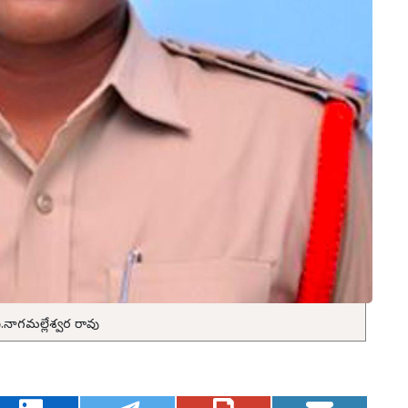
ి.నాగమల్లేశ్వర రావు