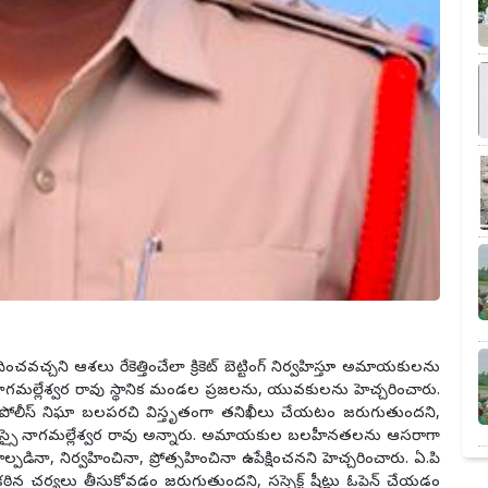
చని ఆశలు రేకెత్తించేలా క్రికెట్ బెట్టింగ్ నిర్వహిస్తూ అమాయకులను
నాగమల్లేశ్వర రావు స్థానిక మండల ప్రజలను, యువకులను హెచ్చరించారు.
లో పోలీస్ నిఘా బలపరచి విస్తృతంగా తనిఖీలు చేయటం జరుగుతుందని,
ి ఎస్సై నాగమల్లేశ్వర రావు అన్నారు. అమాయకుల బలహీనతలను ఆసరాగా
ాల్పడినా, నిర్వహించినా, ప్రోత్సహించినా ఉపేక్షించనని హెచ్చరించారు. ఏ.పి
న చర్యలు తీసుకోవడం జరుగుతుందని, సస్పెక్ట్ షీట్లు ఓపెన్ చేయడం