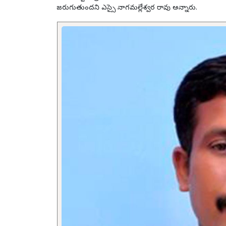
జరుగుతుందని ఎస్సై నాగమల్లేశ్వర రావు అన్నారు.