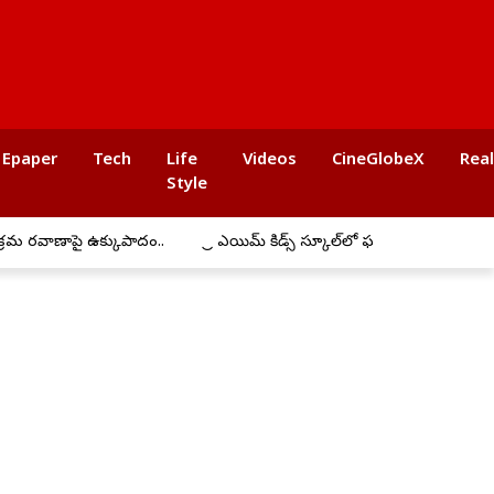
Epaper
Tech
Life
Videos
CineGlobeX
Rea
Style
ై ఉక్కుపాదం..
ప్రీ ఎయిమ్ కిడ్స్ స్కూల్‌లో ఘనంగా బోనాల సంబరాలు