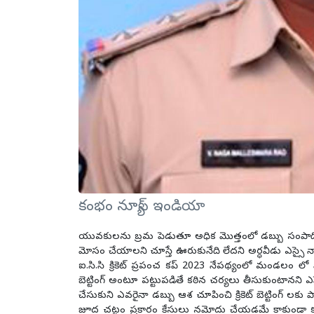
కంభం న్యూస్ ఇండియా
యువకులను బ్రమ పెడుతూ అధిక మొత్తంలో డబ్బు సంపాదించవచ్
మోసం చేయాలని చూస్తే ఊరుకునేది లేదని అర్ధవీడు ఎస్సై 
ఐ.సి.సి క్రికెట్ ప్రపంచ కప్ 2023 నేపథ్యంలో మండలం 
బెట్టింగ్ అంటూ పట్టుపడితే కఠిన చర్యలు తీసుకుంటానన
చేసుకుని ఎవరైనా డబ్బు ఆశ చూపించి క్రికెట్ బెట్టింగ్ లకు ప
జూద చట్టం ప్రకారం కేసులు నమోదు చేయడమే కాకుండా కఠి