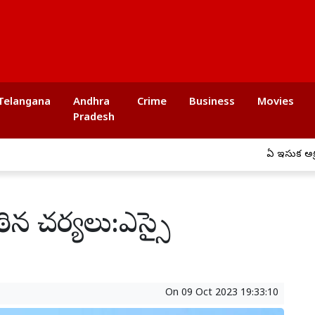
Telangana
Andhra
Crime
Business
Movies
Pradesh
ఏపీ ఇసుక అక్రమ రవాణాప
 కఠిన చర్యలు:ఎస్సై
On
09 Oct 2023 19:33:10