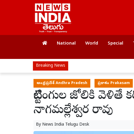
National
World
Special
Breaking News
ఆంధ్రప్రదేశ్ Andhra Pradesh
ప్రకాశం Prakasam
బెట్టింగుల జోలికి వెళితే
నాగమల్లేశ్వర రావు
By
News India Telugu Desk