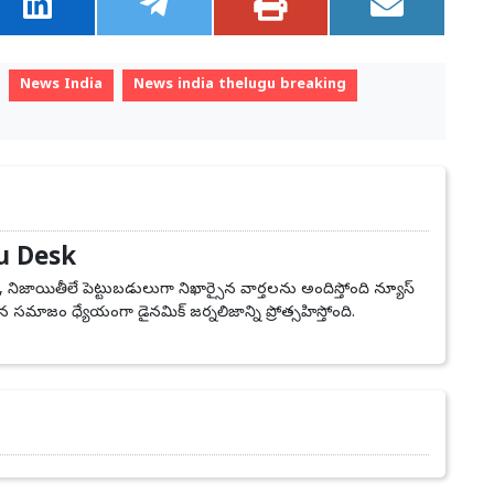
News India
News india thelugu breaking
u Desk
, నిజాయితీలే పెట్టుబడులుగా నిఖార్సైన వార్తలను అందిస్తోంది న్యూస్
 సమాజం ధ్యేయంగా డైనమిక్ జర్నలిజాన్ని ప్రోత్సహిస్తోంది.