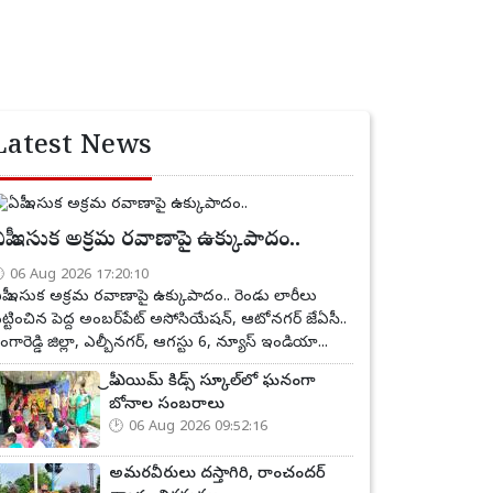
Latest News
పీ ఇసుక అక్రమ రవాణాపై ఉక్కుపాదం..
06 Aug 2026 17:20:10
పీ ఇసుక అక్రమ రవాణాపై ఉక్కుపాదం.. రెండు లారీలు
ట్టించిన పెద్ద అంబర్‌పేట్ అసోసియేషన్, ఆటోనగర్ జేఏసీ..
ంగారెడ్డి జిల్లా, ఎల్బీనగర్, ఆగస్టు 6, న్యూస్ ఇండియా...
ప్రీ ఎయిమ్ కిడ్స్ స్కూల్‌లో ఘనంగా
బోనాల సంబరాలు
06 Aug 2026 09:52:16
అమరవీరులు దస్తాగిరి, రాంచందర్