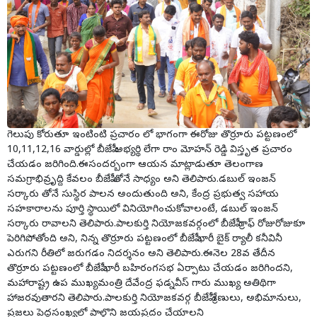
గెలుపు కోరుతూ ఇంటింటి ప్రచారం లో భాగంగా ఈరోజు తొర్రూరు పట్టణంలో
10,11,12,16 వార్డుల్లో బీజేపీ అభ్యర్థి లేగా రాం మోహన్ రెడ్డి విస్తృత ప్రచారం
చేయడం జరిగింది.ఈసందర్బంగా ఆయన మాట్లాడుతూ తెలంగాణ
సమగ్రాభివ్రృద్ది కేవలం బీజేపీ తోనే సాధ్యం అని తెలిపారు.డబుల్ ఇంజన్
సర్కారు తోనే సుస్థిర పాలన అందుతుంది అని, కేంద్ర ప్రభుత్వ సహాయ
సహకారాలను పూర్తి స్థాయిలో వినియోగించుకోవాలంటే, డబుల్ ఇంజన్
సర్కారు రావాలని తెలిపారు.పాలకుర్తి నియోజకవర్గంలో బీజేపీ గ్రాఫ్ రోజురోజుకూ
పెరిగిపోతోంది అని, నిన్న తొర్రూరు పట్టణంలో బీజేపీ భారీ బైక్ ర్యాలీ కనీవినీ
ఎరుగని రీతిలో జరుగడం నిదర్శనం అని తెలిపారు.ఈనెల 28వ తేదీన
తొర్రూరు పట్టణంలో బీజేపీ భారీ బహిరంగసభ ఏర్పాటు చేయడం జరిగిందని,
మహారాష్ట్ర ఉప ముఖ్యమంత్రి దేవేంద్ర ఫడ్నవీస్ గారు ముఖ్య అతిథిగా
హాజరవుతారని తెలిపారు.పాలకుర్తి నియోజకవర్గ బీజేపీ శ్రేణులు, అభిమానులు,
ప్రజలు పెద్దసంఖ్యలో పాల్గొని జయప్రదం చేయాలని