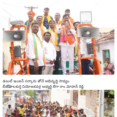
డబుల్ ఇంజన్ సర్కారు తోనే అభివృద్ధి సాధ్యం.
బీజేపీ పాలకుర్తి నియోజకవర్గ అభ్యర్థి లేగా రాం మోహన్ రెడ్డి