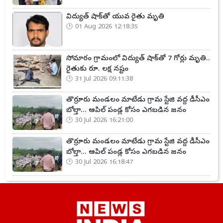
విద్యుత్ షాక్‌తో యువ రైతు మృతి
01 Aug 2026 12:18:35
సోమారం గ్రామంలో విద్యుత్ షాక్‌తో 7 గోర్లు మృతి..
రైతుకు రూ. లక్ష నష్టం
31 Jul 2026 09:11:38
తొర్రూరు మండలం మాటేడు గ్రామ స్టేజి వద్ద డీసీఎం
బోల్తా... ఆపిల్ పండ్ల కోసం ఎగబడిన జనం
30 Jul 2026 16:21:00
తొర్రూరు మండలం మాటేడు గ్రామ స్టేజి వద్ద డీసీఎం
బోల్తా... ఆపిల్ పండ్ల కోసం ఎగబడిన జనం
30 Jul 2026 16:18:47