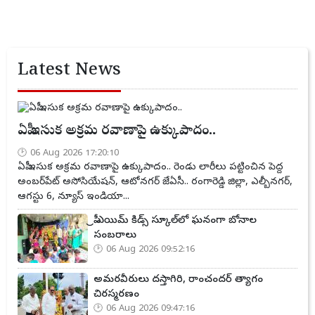
Latest News
ఏపీ ఇసుక అక్రమ రవాణాపై ఉక్కుపాదం..
06 Aug 2026 17:20:10
ఏపీ ఇసుక అక్రమ రవాణాపై ఉక్కుపాదం.. రెండు లారీలు పట్టించిన పెద్ద
అంబర్‌పేట్ అసోసియేషన్, ఆటోనగర్ జేఏసీ.. రంగారెడ్డి జిల్లా, ఎల్బీనగర్,
ఆగస్టు 6, న్యూస్ ఇండియా...
ప్రీ ఎయిమ్ కిడ్స్ స్కూల్‌లో ఘనంగా బోనాల
సంబరాలు
06 Aug 2026 09:52:16
అమరవీరులు దస్తాగిరి, రాంచందర్ త్యాగం
చిరస్మరణం
06 Aug 2026 09:47:16