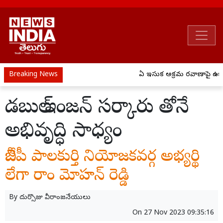
Breaking News
ఏపీ ఇసుక అక్రమ రవాణాపై ఉక్కు
డబుల్ ఇంజన్ సర్కారు తోనే
అభివృద్ధి సాధ్యం
బీజేపీ పాలకుర్తి నియోజకవర్గ అభ్యర్థి
లేగా రాం మోహన్ రెడ్డి
By
దుర్సొజు వీరాంజనేయులు
On
27 Nov 2023 09:35:16