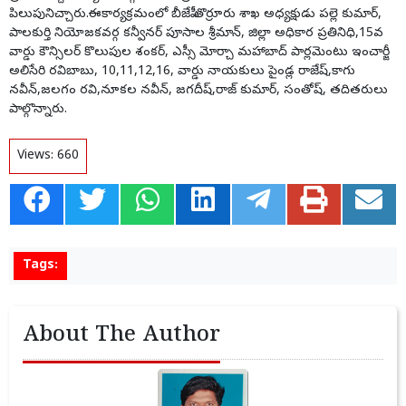
పిలుపునిచ్చారు.ఈకార్యక్రమంలో బీజేపీ తొర్రూరు శాఖ అధ్యక్షుడు పల్లె కుమార్,
పాలకుర్తి నియోజకవర్గ కన్వీనర్ పూసాల శ్రీమాన్, జిల్లా అధికార ప్రతినిధి,15వ
వార్డు కౌన్సిలర్ కొలుపుల శంకర్, ఎస్సీ మోర్చా మహాబాద్ పార్లమెంటు ఇంచార్జీ
అలిసేరి రవిబాబు, 10,11,12,16, వార్డు నాయకులు పైండ్ల రాజేష్,కాగు
నవీన్,జలగం రవి,నూకల నవీన్, జగదీష్,రాజ్ కుమార్, సంతోష్, తదితరులు
పాల్గొన్నారు.
Views:
660
Tags:
About The Author