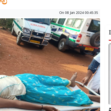
ాలి
On
08 Jan 2024 00:45:35
వ