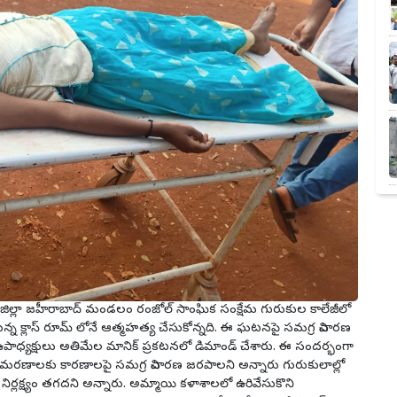
డ్డి జిల్లా జహీరాబాద్ మండలం రంజోల్ సాంఘిక సంక్షేమ గురుకుల కాలేజీలో
న క్లాస్ రూమ్ లోనే ఆత్మహత్య చేసుకోన్నది. ఈ ఘటనపై సమగ్ర విచారణ
్ర ఉపాధ్యక్షులు అతిమేల మానిక్ ప్రకటనలో డిమాండ్ చేశారు. ఈ సందర్భంగా
ర్థుల మరణాలకు కారణాలపై సమగ్ర విచారణ జరపాలని అన్నారు గురుకులాల్లో
వాల నిర్లక్ష్యం తగదని అన్నారు. అమ్మాయి కళాశాలలో ఉరివేసుకొని