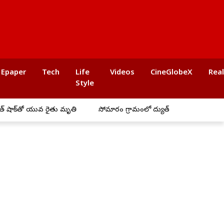
Epaper
Tech
Life
Videos
CineGlobeX
Rea
Style
 యువ రైతు మృతి
సోమారం గ్రామంలో విద్యుత్ షాక్‌తో 7 గోర్లు మృతి.. రైతుకు రూ