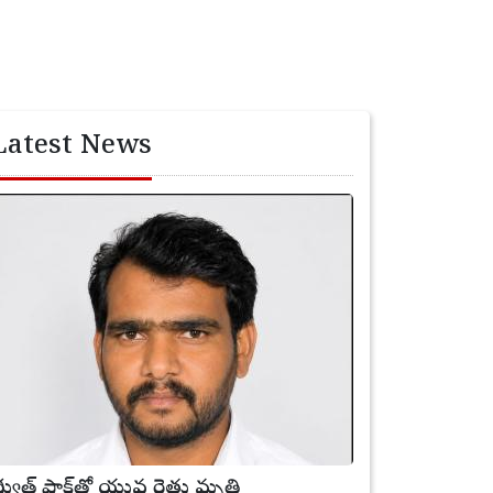
Latest News
ిద్యుత్ షాక్‌తో యువ రైతు మృతి