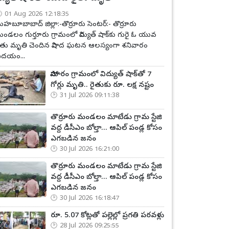
01 Aug 2026 12:18:35
హబూబాబాద్ జిల్లా:-తొర్రూరు సెంటర్:- తొర్రూరు
ండలం గుర్తూరు గ్రామంలో విద్యుత్ షాక్‌కు గురై ఓ యువ
ైతు మృతి చెందిన విషాద ఘటన ఆలస్యంగా శనివారం
దయం...
సోమారం గ్రామంలో విద్యుత్ షాక్‌తో 7
గోర్లు మృతి.. రైతుకు రూ. లక్ష నష్టం
31 Jul 2026 09:11:38
తొర్రూరు మండలం మాటేడు గ్రామ స్టేజి
వద్ద డీసీఎం బోల్తా... ఆపిల్ పండ్ల కోసం
ఎగబడిన జనం
30 Jul 2026 16:21:00
తొర్రూరు మండలం మాటేడు గ్రామ స్టేజి
వద్ద డీసీఎం బోల్తా... ఆపిల్ పండ్ల కోసం
ఎగబడిన జనం
30 Jul 2026 16:18:47
రూ. 5.07 కోట్లతో పల్లెల్లో ప్రగతి పరవళ్లు
28 Jul 2026 09:25:55