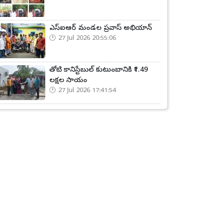
ఎస్ఐఆర్ మండల ప్రవాస్ అభియాన్‌
27 Jul 2026 20:55:06
తోటి కానిస్టేబుల్ కుటుంబానికి ₹1.49
లక్షల సాయం
27 Jul 2026 17:41:54