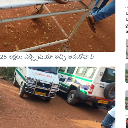
మ
మ
ర
ఉ
ి 25 లక్షలు ఎక్స్గ్రేషియా ఇచ్చి ఆదుకోవాలి