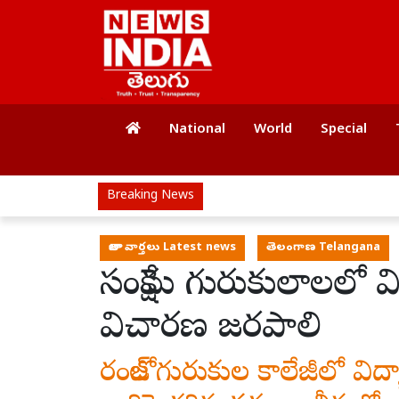
National
World
Special
Breaking News
తాజా వార్తలు Latest news
తెలంగాణ Telangana
సంక్షేమ గురుకులాలలో వ
విచారణ జరపాలి
రంజోల్ గురుకుల కాలేజీలో విద్