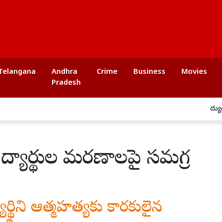
Telangana
Andhra
Crime
Business
Movies
Pradesh
విద్యుత్ షాక్‌తో
ిద్యార్థుల మరణాలపై సమగ్ర
యార్థిని ఆత్మహత్యకు కారకులైన