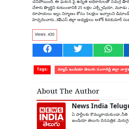
చనిపోయింది. ఈ ఘటన పై ఉన్నత అధికారులతో సమగ్ర విచార
చేశారు విద్యార్థిని కుటుంబానికి 25 లక్షల ఎక్స్గ్రేషియా,
రూపాయలు ఇల్లు నిర్మాణం కోసం 5లక్షలు ఇవ్వాలని డిమాండ్ చ
హెచ్చరించారు...కెవిపిఎస్ జిల్లా అధ్యక్షులు అశోక్ శివకుమార్ 
Views:
430
Tags:
న్యూస్ ఇండియా తెలుగు సంగారెడ్డి జిల్లా వార్త
About The Author
News India Telug
ఏ పార్టీలకు కొమ్ముకాయకుండా..నీతి 
ఇండియా తెలుగు దినపత్రిక. మెరుగైన