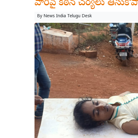
వారిపై కఠిన చర్యలు తీసుకోవ
By
News India Telugu Desk