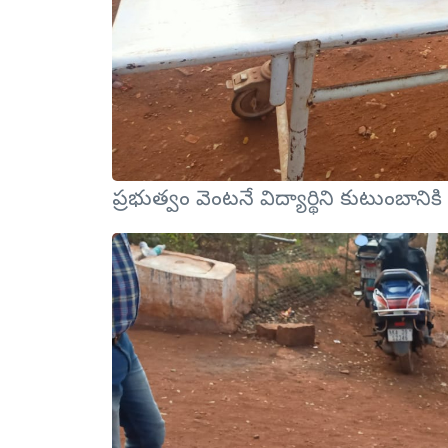
ప్రభుత్వం వెంటనే విద్యార్థిని కుటుంబానిక