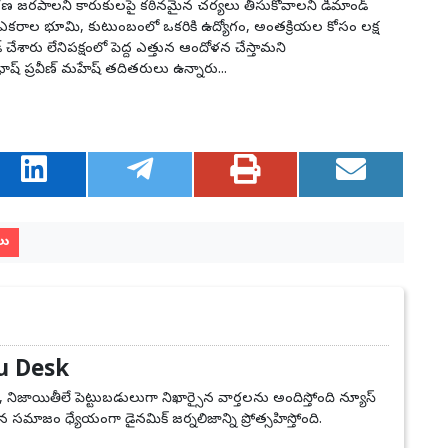
ణ జరపాలని కారుకులపై కఠినమైన చర్యలు తీసుకోవాలని డిమాండ్
 మూడు ఎకరాల భూమి, కుటుంబంలో ఒకరికి ఉద్యోగం, అంతక్రియల కోసం లక్ష
ేశారు లేనిపక్షంలో పెద్ద ఎత్తున ఆందోళన చేస్తామని
సుభాష్ ప్రవీణ్ మహేష్ తదితరులు ఉన్నారు...
లు
u Desk
, నిజాయితీలే పెట్టుబడులుగా నిఖార్సైన వార్తలను అందిస్తోంది న్యూస్
 సమాజం ధ్యేయంగా డైనమిక్ జర్నలిజాన్ని ప్రోత్సహిస్తోంది.