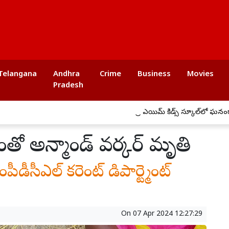
Telangana
Andhra
Crime
Business
Movies
Pradesh
ప్రీ ఎయిమ్ కిడ్స్ స్కూల్‌లో ఘనంగా బోనా
ష్యంతో అన్మాండ్ వర్కర్ మృతి
ంపీడీసీఎల్ కరెంట్ డిపార్ట్మెంట్
On
07 Apr 2024 12:27:29