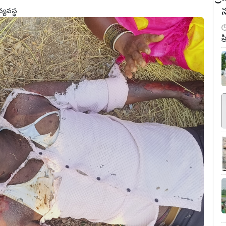
వ్యవస్థ
ప