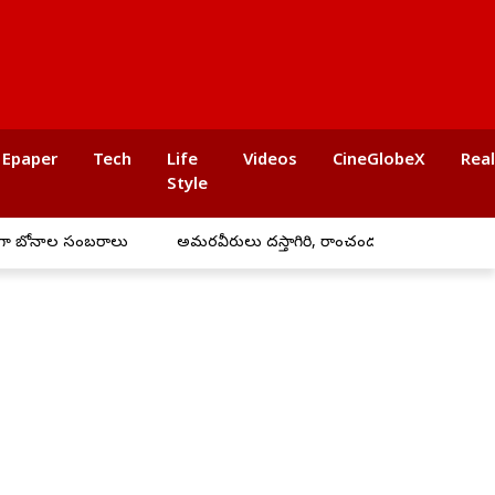
Epaper
Tech
Life
Videos
CineGlobeX
Rea
Style
ల సంబరాలు
అమరవీరులు దస్తాగిరి, రాంచందర్ త్యాగం చిరస్మరణం