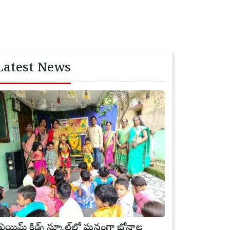
Latest News
్రీ ఎయిమ్ కిడ్స్ స్కూల్‌లో ఘనంగా బోనాల