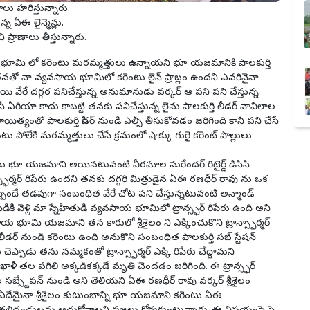
ాలు హరిస్తున్నారు.
న ఏఈ లైన్మెన్లు.
ి ప్రాణాలు తీస్తున్నారు.
ాయ భూమి లో కరెంటు మరమ్మత్తులు ఉన్నాయని భూ యజమానికి పాలకుర్తి
తనతో నా వ్యవసాయ భూమిలో కరెంటు లైన్ ప్రాబ్లం ఉందని ఎవరినైనా
ి వేరే దగ్గర పనిచేస్తున్న అనుమానుడు వర్కర్ ఆ పని పని చేస్తున్న
ేసే ఏరియా కాదు కాబట్టి తనకు పనిచేస్తున్న లైను పాలకుర్తి లీడర్ వావిలాల
ో పాలకుర్తి పీడర్ నుండి ఎల్సీ తీసుకోవడం జరిగింది కానీ పని చేసే
ు పోలేకి మరమ్మత్తులు చేసే క్రమంలో షాక్కు గురై కరెంట్ పొల్లులు
వేటు భూ యజమాని అయినటువంటి వీరమాల సురేందర్ రిటైర్డ్ డిసిసి
స్ఫార్మర్ రిపేరు ఉందని తనకు దగ్గరి మిత్రుడైన ఏఈ రణధీర్ రావు ను ఒక
ప్పిందే తడవుగా సంబంధిత వేరే చోట పని చేస్తున్నటువంటి అన్మాండ్
డికి వెళ్లి మా స్నేహితుడి వ్యవసాయ భూమిలో ట్రాన్స్ఫర్ రిపేరు ఉంది అని
య భూమి యజమాని తన కారులో శ్రీశైలం ని ఎక్కించుకొని ట్రాన్స్ఫార్మర్
్తి లీడర్ నుండి కరెంటు ఉంది అనుకొని సంబంధిత పాలకుర్తి సబ్ స్టేషన్
ు చెప్పాడు తను నమ్మకంతో ట్రాన్స్ఫార్మర్ ఎక్కి రిపేరు చేద్దామని
ఖాళీ తల పగిలి అక్కడికక్కడే మృతి చెందడం జరిగింది. ఈ ట్రాన్స్ఫర్
ల సబ్స్టేషన్ నుండి అని తెలియని ఏఈ రణధీర్ రావు వర్కర్ శ్రీశైలం
దేమైనా శ్రీశైలం కుటుంబాన్ని భూ యజమాని కరెంటు ఏఈ