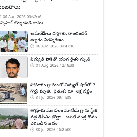
సంబరాలు
06 Aug 2026 09:52:16
్రిన్సిపాల్ యెల్లదండి రాము
అమరవీరులు దస్తాగిరి, రాంచందర్
త్యాగం చిరస్మరణం
06 Aug 2026 09:47:16
విద్యుత్ షాక్‌తో యువ రైతు మృతి
01 Aug 2026 12:18:35
సోమారం గ్రామంలో విద్యుత్ షాక్‌తో 7
గోర్లు మృతి.. రైతుకు రూ. లక్ష నష్టం
31 Jul 2026 09:11:38
తొర్రూరు మండలం మాటేడు గ్రామ స్టేజి
వద్ద డీసీఎం బోల్తా... ఆపిల్ పండ్ల కోసం
ఎగబడిన జనం
30 Jul 2026 16:21:00