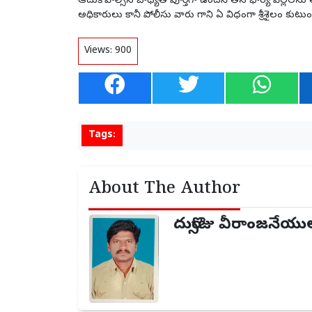
ఆదుకోవాల్సిన బాధ్యత పూర్తిగా ఉందని తన భార్య పిల్లలను
అధికారులు కానీ పోలీసు వారు గాని ఏ విధంగా శ్రీశైలం కుటుం
Views:
900
Tags:
About The Author
దుర్సొజు వీరాంజనేయు