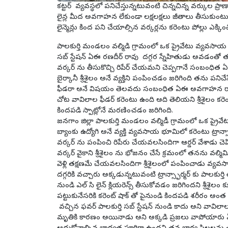
కట్టర్ వ్యవస్థలో పనిచేస్తున్నటువంటి చిన్నచిన్న వర్కుల ప్రాణ
లైన్ల మీద అవగాహన లేకుండా లక్షలక్షలు జీతాలు తీసుకుంటున్
లైన్మెన్లు కింద పని చేయాల్సిన వర్కర్లను కరెంటు పోల్లు ఎక్కించ
పాలకుర్తి మండలం వల్మిడి గ్రామంలో ఒక ప్రైవేటు వ్యవస
సబ్ స్టేషన్ ఏఈ రణదీర్ రావు దగ్గర స్నేహితుడు అవడంతో 
వర్కర్ ను తీసుకొచ్చి రిపేర్ చేయమని చెప్పగానే సంబంధిత ఏయ
బైర్కానీ శ్రీశైలం అనే వ్యక్తిని పంపించడం జరిగింది తను పనిచ
ఫీడరా అనే విషయం తెలవదు సంబంధిత ఏఈ అవగాహన రాయిత్యంత
చోట వావిలాల ఫీడర్ కరెంటు ఉంది అది తెలియని శ్రీశైలం కరెంట
కిందపడి స్పాట్లోనే మరణించడం జరిగింది.
జనగాం జిల్లా పాలకుర్తి మండలం వల్మిడీ గ్రామంలో ఒక ప్రై
బ్యాంకు ఉద్యోగి అనే వ్యక్తి వ్యవసాయ భూమిలో కరెంటు ట్రాన్
వర్కర్ ను పంపించి రిపేరు చేయవలసిందిగా ఆర్డర్ వేశాడు చె
వర్కర్ వైకాని శ్రీశైలం ను భోజనం చేసే క్రమంలో తనను వల్మిమి
వెళ్లి తక్షణమే చేయవలసిందిగా శ్రీశైలంలో పంపించాడు వ్యవసా
దగ్గరికి వచ్చారు అక్కడున్నటువంటి ట్రాన్స్ఫార్మర్ కు పాలకుర
నుండి ఎల్ సి లైన్ క్లియరెన్స్ తీసుకోవడం జరిగిందని శ్రీశైలం క
పట్టుకునేసరికి కరెంట్ షాక్ తో పైనుండి కిందపడి శరీరం అంత 
వచ్చిన ఫవర్ పాలకుర్తి సబ్ స్టేషన్ నుండి కాదు అని వావిలా
మృతికి కారణం అయినాడు అని అక్కడి ప్రజలు వాపోయారు ఏ