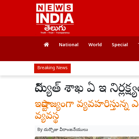
National
World
Special
Breaking News
విద్యుత్ శాఖ ఏ ఇ నిర్లక్
ఇష్టారాజ్యంగా వ్యవహరిస్తున్న ఎ
వ్యవస్థ
By
దుర్సొజు వీరాంజనేయులు