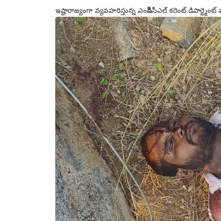
ఇష్టారాజ్యంగా వ్యవహరిస్తున్న ఎంపీడీసీఎల్ కరెంట్ డిపార్ట్మెంట్ 