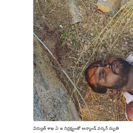
విద్యుత్ శాఖ ఏ ఇ నిర్లక్ష్యంతో అన్మాండ్ వర్కర్ మృతి