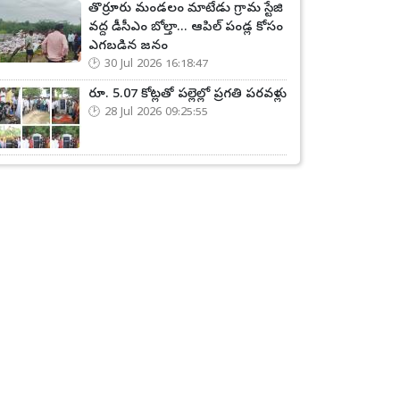
తొర్రూరు మండలం మాటేడు గ్రామ స్టేజి
వద్ద డీసీఎం బోల్తా... ఆపిల్ పండ్ల కోసం
ఎగబడిన జనం
30 Jul 2026 16:18:47
రూ. 5.07 కోట్లతో పల్లెల్లో ప్రగతి పరవళ్లు
28 Jul 2026 09:25:55