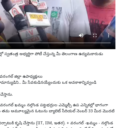
్లో స్వతంత్ర అభ్యర్థిగా పోటీ చేస్తున్న మీ తెలంగాణ ఉద్యమకారుడు
రంగల్ జిల్లా ఉపాధ్యక్షులు
 సామాన్యుడిని... మీ సేవకుడినయ్యేందుకు ఒక అవకాశాన్నివ్వండి
ేస్తాను.
వరంగల్ ఖమ్మం నల్గొండ పట్టభద్రుల ఎమ్మెల్సీ ఉప ఎన్నికల్లో భాగంగా
ులను కలిసి తమ అమూల్యమైన ఓటును బ్యాలెట్ సీరియల్ నెంబర్ 33 మీద మొదటి
ర్పాటుకి కృషి చేస్తాను (IIT, IIM, ఇతర). + వరంగల్ -ఖమ్మం - నల్గొండ