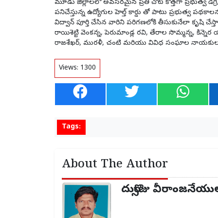
మూడు జిల్లాలలో అవసరమైన ప్రతి చోట కొత్తగా ప్రభుత్వ డిగ్రీ,
పనిచేస్తున్న ఉద్యోగుల హెల్త్ కార్డు తో పాటు ప్రభుత్వ పథకా
విద్వాన్ పూర్తి చేసిన వారిని పరిగణలోకి తీసుకునేలా కృషి చ
రాయిశెట్టి వెంకన్న, పెరుమాండ్ల రవి, తేరాల సొమ్మన్న, కిన్
రాజశేఖర్, మురళీ, చంటి మరియు వివిధ సంఘాల నాయకులు ప
Views:
1300
Tags:
About The Author
దుర్సొజు వీరాంజనేయు