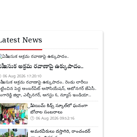
Latest News
పీ ఇసుక అక్రమ రవాణాపై ఉక్కుపాదం..
06 Aug 2026 17:20:10
పీ ఇసుక అక్రమ రవాణాపై ఉక్కుపాదం.. రెండు లారీలు
ట్టించిన పెద్ద అంబర్‌పేట్ అసోసియేషన్, ఆటోనగర్ జేఏసీ..
ంగారెడ్డి జిల్లా, ఎల్బీనగర్, ఆగస్టు 6, న్యూస్ ఇండియా...
ప్రీ ఎయిమ్ కిడ్స్ స్కూల్‌లో ఘనంగా
బోనాల సంబరాలు
06 Aug 2026 09:52:16
అమరవీరులు దస్తాగిరి, రాంచందర్