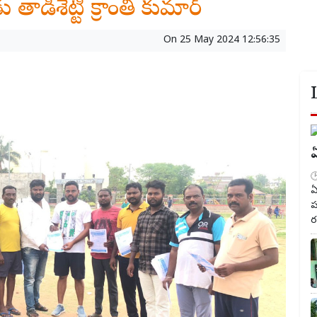
ిశెట్టి క్రాంతి కుమార్
On
25 May 2024 12:56:35
ఏ
ఏ
ప
ర