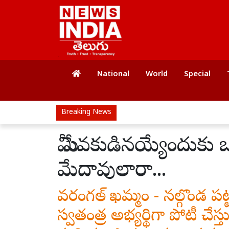
National
World
Special
Breaking News
మీ సేవకుడినయ్యేందుకు 
మేదావులారా...
వరంగల్ - ఖమ్మం - నల్గొండ పట్
స్వతంత్ర అభ్యర్థిగా పోటీ చ