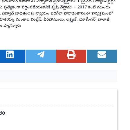
 జూనియర్ కళాశాలల ఏర్పాటుకి ప్రయత్నిస్తాను. + ప్రైవేట్ విద్యాసంస్థల్లో
లను ప్రత్యేకంగా వర్తింపజేయటానికి కృషి చేస్తాను. + 2017 కంటే ముందు
ేస్తా. విద్వాన్ బాధితులకు న్యాయం జరిగేలా పోరాడుతాను.ఈ కార్యక్రమంలో
నెర యాకయ్య, మంకాల మల్లేష్, వీరసోములు, లక్ష్మణ్, యాకేందర్, బాలాజీ,
ాల్గొన్నారు
లు