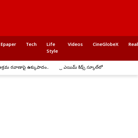
Epaper
Tech
Life
Videos
CineGlobeX
Rea
Style
ాపై ఉక్కుపాదం..
ప్రీ ఎయిమ్ కిడ్స్ స్కూల్‌లో ఘనంగా బోనాల సంబరాలు