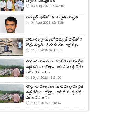
త్యాగం చిరస్మరణం
06 Aug 2026 09:47:16
విద్యుత్ షాక్‌తో యువ రైతు మృతి
01 Aug 2026 12:18:35
సోమారం గ్రామంలో విద్యుత్ షాక్‌తో 7
గోర్లు మృతి.. రైతుకు రూ. లక్ష నష్టం
31 Jul 2026 09:11:38
తొర్రూరు మండలం మాటేడు గ్రామ స్టేజి
వద్ద డీసీఎం బోల్తా... ఆపిల్ పండ్ల కోసం
ఎగబడిన జనం
30 Jul 2026 16:21:00
తొర్రూరు మండలం మాటేడు గ్రామ స్టేజి
వద్ద డీసీఎం బోల్తా... ఆపిల్ పండ్ల కోసం
ఎగబడిన జనం
30 Jul 2026 16:18:47