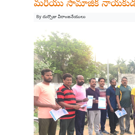
మరియు సామాజిక నాయకుడు తాడ
By
దుర్సొజు వీరాంజనేయులు