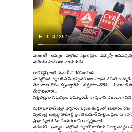
వరంగల్ - ఖమ్మం - నల్గొండ పట్టభద్రుల ఎమ్మెల్సీ ఉపఎన్నికల
మరియు సామాజిక నాయకుడు
తాడిశెట్టి క్రాంతి కుమార్ ని గెలిపించండి
హన్మకొండ జిల్లా జె.ఎ.సి. కన్వీనర్ జల సాధన సమితి ఉమ్మడి వ
తెలంగాణ కోసం కష్టపడ్డాడిని... నష్టపోయినోడిని ... మీలాంటి
మేదావులారా...
పట్టభద్రుల సమస్యల పరిష్కారమే నా ప్రధాన ఎజెండాగా పని చ
మహబూబాద్ జిల్లా తొర్రూరు పట్టణ కేంద్రంలో శనివారం రోజు 
స్వతంత్ర అభ్యర్థి తాడిశెట్టి క్రాంతి కుమార్ పుట్టబుద్ర
ప్రాధాన్యత ఓటు వేయగలరని అభ్యర్థించారు.
వరంగల్ - ఖమ్మం - నల్గొండ జిల్లాలో జాతీయ విద్యా సంస్థల ఏ