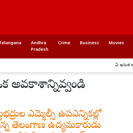
Telangana
Andhra
Crime
Business
Movies
Pradesh
ఏపీ ఇసుక అక్రమ రవాణ
ఒక అవకాశాన్నివ్వండి
టభద్రుల ఎమ్మెల్సీ ఉపఎన్నికల్లో
ేస్తున్న తెలంగాణ ఉద్యమకారుడు