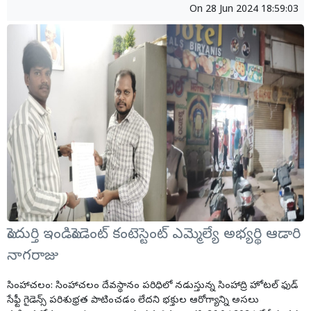
On
28 Jun 2024 18:59:03
పెందుర్తి ఇండిపెండెంట్ కంటెస్టెంట్ ఎమ్మెల్యే అభ్యర్థి ఆడారి
నాగరాజు
సింహాచలం: సింహాచలం దేవస్థానం పరిధిలో నడుస్తున్న సింహాద్రి హోటల్ ఫుడ్
సేఫ్టీ గైడెన్స్ పరిశుభ్రత పాటించడం లేదని భక్తుల ఆరోగ్యాన్ని అసలు