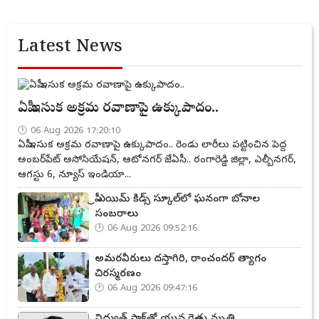
Latest News
ఏపీ ఇసుక అక్రమ రవాణాపై ఉక్కుపాదం..
06 Aug 2026 17:20:10
ఏపీ ఇసుక అక్రమ రవాణాపై ఉక్కుపాదం.. రెండు లారీలు పట్టించిన పెద్ద
అంబర్‌పేట్ అసోసియేషన్, ఆటోనగర్ జేఏసీ.. రంగారెడ్డి జిల్లా, ఎల్బీనగర్,
ఆగస్టు 6, న్యూస్ ఇండియా...
ప్రీ ఎయిమ్ కిడ్స్ స్కూల్‌లో ఘనంగా బోనాల
సంబరాలు
06 Aug 2026 09:52:16
అమరవీరులు దస్తాగిరి, రాంచందర్ త్యాగం
చిరస్మరణం
06 Aug 2026 09:47:16
విద్యుత్ షాక్‌తో యువ రైతు మృతి