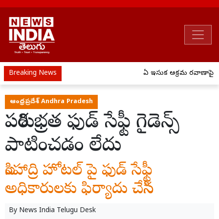
Breaking News
ఏపీ ఇసుక అక్రమ రవాణాపై ఉక్
ఆంధ్రప్రదేశ్ Andhra Pradesh
పరిశుభ్రత ఫుడ్ సేఫ్టీ గైడెన్స్
పాటించడం లేదు
సింహాద్రి హోటల్ పై ఫుడ్ సేఫ్టీ
అధికారులకు ఫిర్యాదు చేసిన
By
News India Telugu Desk