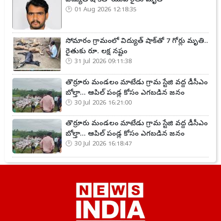
01 Aug 2026 12:18:35
సోమారం గ్రామంలో విద్యుత్ షాక్‌తో 7 గోర్లు మృతి..
రైతుకు రూ. లక్ష నష్టం
31 Jul 2026 09:11:38
తొర్రూరు మండలం మాటేడు గ్రామ స్టేజి వద్ద డీసీఎం
బోల్తా... ఆపిల్ పండ్ల కోసం ఎగబడిన జనం
30 Jul 2026 16:21:00
తొర్రూరు మండలం మాటేడు గ్రామ స్టేజి వద్ద డీసీఎం
బోల్తా... ఆపిల్ పండ్ల కోసం ఎగబడిన జనం
30 Jul 2026 16:18:47