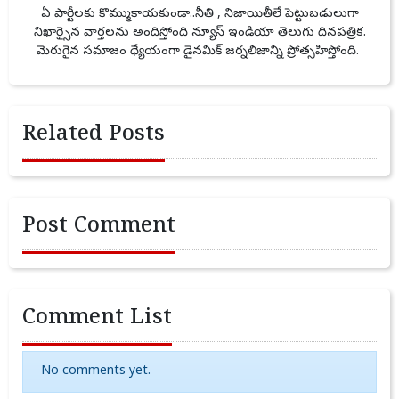
ఏ పార్టీలకు కొమ్ముకాయకుండా..నీతి , నిజాయితీలే పెట్టుబడులుగా
నిఖార్సైన వార్తలను అందిస్తోంది న్యూస్ ఇండియా తెలుగు దినపత్రిక.
మెరుగైన సమాజం ధ్యేయంగా డైనమిక్ జర్నలిజాన్ని ప్రోత్సహిస్తోంది.
Related Posts
Post Comment
Comment List
No comments yet.