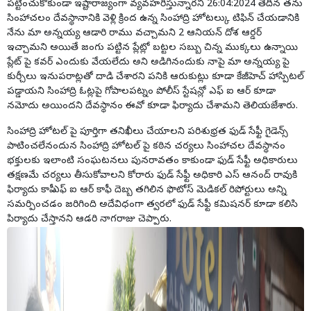
పట్టించుకోకుండా ఇష్టారాజ్యంగా వ్యవహరిస్తున్నారని 26:04:2024 తేదీన తను
సింహాచలం దేవస్థానానికి వెళ్లి క్రింద ఉన్న సింహాద్రి హోటల్కు టిఫిన్ చేయడానికి
నేను మా అన్నయ్య ఆడారి రాము వచ్చామని 2 ఆనియన్ దోశ ఆర్డర్
ఇచ్చామని అయితే జంగు పట్టిన ప్లేట్లో బట్టల సబ్బు చిన్న ముక్కలు ఉన్నాయి
ప్లేట్ పై కవర్ ఎందుకు వేయలేదు అని అడిగినందుకు నాపై మా అన్నయ్య పై
కుర్చీలు ఇనుపరాట్లతో దాడి చేశారని పనికి ఆరుకుట్లు కూడా కేజీహెచ్ హాస్పిటల్
పడ్డాయని సింహాద్రి ఓట్లపై గోపాలపట్నం పోలీస్ స్టేషన్లో ఎఫ్ ఐ ఆర్ కూడా
నమోదు అయిందని దేవస్థానం ఈవో కూడా ఫిర్యాదు చేశామని తెలియజేశారు.
సింహాద్రి హోటల్ పై పూర్తిగా తనిఖీలు చేయాలని పరిశుభ్రత ఫుడ్ సేఫ్టీ గైడెన్స్
పాటించలేనందున సింహాద్రి హోటల్ పై కఠిన చర్యలు సింహాచల దేవస్థానం
భక్తులకు ఇలాంటి సంఘటనలు పునరావతం కాకుండా ఫుడ్ సేఫ్టీ అధికారులు
తక్షణమే చర్యలు తీసుకోవాలని కోరారు ఫుడ్ సేఫ్టీ అధికారి ఎస్ ఆనంద్ రావుకి
ఫిర్యాదు కాపీ ఎఫ్ ఐ ఆర్ కాఫీ దెబ్బ తగిలిన ఫొటోస్ మెడికల్ రిపోర్టులు అన్ని
సమర్పించడం జరిగింది అదేవిధంగా త్వరలో ఫుడ్ సేఫ్టీ కమిషనర్ కూడా కలిసి
పిర్యాదు చేస్తానని ఆడరి నాగరాజు చెప్పారు.