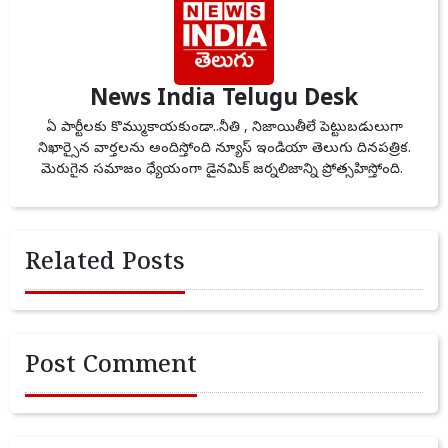
News India Telugu Desk
ఏ పార్టీలకు కొమ్ముకాయకుండా..నీతి , నిజాయితీలే పెట్టుబడులుగా
నిఖార్సైన వార్తలను అందిస్తోంది న్యూస్ ఇండియా తెలుగు దినపత్రిక.
మెరుగైన సమాజం ధ్యేయంగా డైనమిక్ జర్నలిజాన్ని ప్రోత్సహిస్తోంది.
Related Posts
Post Comment