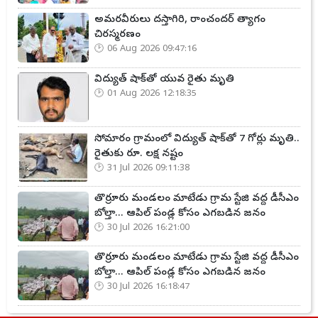
అమరవీరులు దస్తాగిరి, రాంచందర్ త్యాగం
చిరస్మరణం
06 Aug 2026 09:47:16
విద్యుత్ షాక్‌తో యువ రైతు మృతి
01 Aug 2026 12:18:35
సోమారం గ్రామంలో విద్యుత్ షాక్‌తో 7 గోర్లు మృతి..
రైతుకు రూ. లక్ష నష్టం
31 Jul 2026 09:11:38
తొర్రూరు మండలం మాటేడు గ్రామ స్టేజి వద్ద డీసీఎం
బోల్తా... ఆపిల్ పండ్ల కోసం ఎగబడిన జనం
30 Jul 2026 16:21:00
తొర్రూరు మండలం మాటేడు గ్రామ స్టేజి వద్ద డీసీఎం
బోల్తా... ఆపిల్ పండ్ల కోసం ఎగబడిన జనం
30 Jul 2026 16:18:47