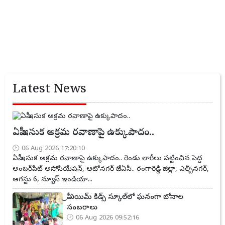
Latest News
ఏపీ ఇసుక అక్రమ రవాణాపై ఉక్కుపాదం..
06 Aug 2026 17:20:10
ఏపీ ఇసుక అక్రమ రవాణాపై ఉక్కుపాదం.. రెండు లారీలు పట్టించిన పెద్ద
అంబర్‌పేట్ అసోసియేషన్, ఆటోనగర్ జేఏసీ.. రంగారెడ్డి జిల్లా, ఎల్బీనగర్,
ఆగస్టు 6, న్యూస్ ఇండియా...
ప్రీ ఎయిమ్ కిడ్స్ స్కూల్‌లో ఘనంగా బోనాల
సంబరాలు
06 Aug 2026 09:52:16