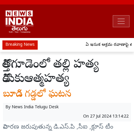
Breaking News
ఏపీ ఇసుక అక్రమ రవాణాపై ఉక్
కొత్తగూడెంలో తల్లి హత్య
కొడుకుఆత్మహత్య
బూడిద గడ్డలో ఘటన
By
News India Telugu Desk
On
27 Jul 2024 13:14:22
విచారణ జరుపుతున్న డి.ఎస్.పి ,సీఐ ,క్లూస్ టీం