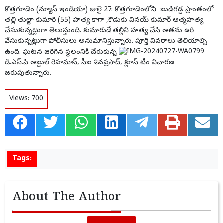
కొత్తగూడెం (న్యూస్ ఇండియా) జులై 27: కొత్తగూడెంలోని బుడిగడ్డ ప్రాంతంలో
తల్లి తుల్జా కుమారి (55) హత్య కాగా ,కొడుకు వినయ్ కుమార్ ఆత్మహత్య
చేసుకున్నట్లుగా తెలుస్తుంది. కుమారుడే తల్లిని హత్య చేసి అతను ఉరి
వేసుకున్నట్లుగా పోలీసులు అనుమానిస్తున్నారు. పూర్తి వివరాలు తెలియాల్సి
ఉంది. ఘటన జరిగిన స్థలంనికి చేరుకున్న
డి.ఎస్.పి అబ్దుల్ రెహమాన్, సీఐ శివప్రసాద్, క్లూస్ టీం విచారణ
జరుపుతున్నారు.
Views:
700
Tags:
About The Author