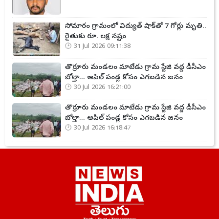
సోమారం గ్రామంలో విద్యుత్ షాక్‌తో 7 గోర్లు మృతి..
రైతుకు రూ. లక్ష నష్టం
31 Jul 2026 09:11:38
తొర్రూరు మండలం మాటేడు గ్రామ స్టేజి వద్ద డీసీఎం
బోల్తా... ఆపిల్ పండ్ల కోసం ఎగబడిన జనం
30 Jul 2026 16:21:00
తొర్రూరు మండలం మాటేడు గ్రామ స్టేజి వద్ద డీసీఎం
బోల్తా... ఆపిల్ పండ్ల కోసం ఎగబడిన జనం
30 Jul 2026 16:18:47