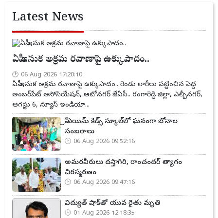
Latest News
ఏపీ ఇసుక అక్రమ రవాణాపై ఉక్కుపాదం..
06 Aug 2026 17:20:10
ఏపీ ఇసుక అక్రమ రవాణాపై ఉక్కుపాదం.. రెండు లారీలు పట్టించిన పెద్ద
అంబర్‌పేట్ అసోసియేషన్, ఆటోనగర్ జేఏసీ.. రంగారెడ్డి జిల్లా, ఎల్బీనగర్,
ఆగస్టు 6, న్యూస్ ఇండియా...
ప్రీ ఎయిమ్ కిడ్స్ స్కూల్‌లో ఘనంగా బోనాల
సంబరాలు
06 Aug 2026 09:52:16
అమరవీరులు దస్తాగిరి, రాంచందర్ త్యాగం
చిరస్మరణం
06 Aug 2026 09:47:16
విద్యుత్ షాక్‌తో యువ రైతు మృతి
01 Aug 2026 12:18:35