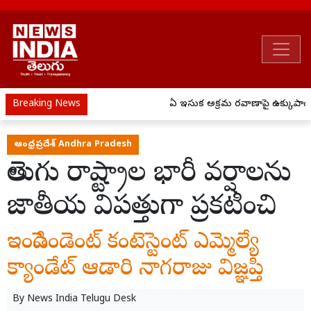
Breaking News
ఏపీ ఇసుక అక్రమ రవాణాపై ఉక్కుపాదం..
ఆంధ్రప్రదేశ్ Andhra Pradesh
తెలుగు రాష్ట్రాల భారీ వర్షాలను
జాతీయ విపత్తుగా ప్రకటించి
ఇండిపెండెంట్ కంటెస్టెంట్ ఎమ్మెల్యే
క్యాండేట్ ఆడారి నాగరాజు విజ్ఞప్తి
By
News India Telugu Desk