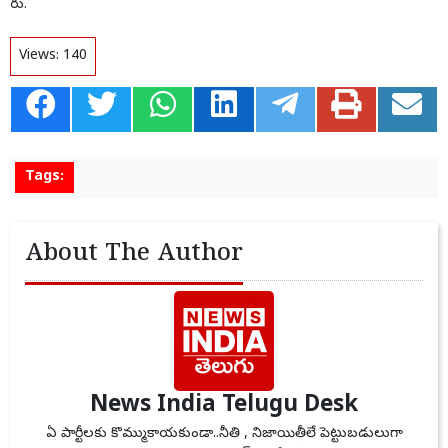
రు.
Views:
140
Tags:
About The Author
News India Telugu Desk
ఏ పార్టీలకు కొమ్ముకాయకుండా..నీతి , నిజాయితీలే పెట్టుబడులుగా