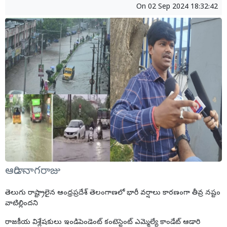
On
02 Sep 2024 18:32:42
ఆడారి నాగరాజు
తెలుగు రాష్ట్రాలైన ఆంధ్రప్రదేశ్ తెలంగాణలో భారీ వర్షాలు కారణంగా తీవ్ర నష్టం
వాటిల్లిందని
రాజకీయ విశ్లేషకులు ఇండిపెండెంట్ కంటెస్టెంట్ ఎమ్మెల్యే కాండేట్ ఆడారి