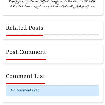
నిఖార్సైన వార్తలను అందిస్తోంది న్యూస్ ఇండియా తెలుగు దినపత్రిక.
మెరుగైన సమాజం ధ్యేయంగా డైనమిక్ జర్నలిజాన్ని ప్రోత్సహిస్తోంది.
Related Posts
Post Comment
Comment List
No comments yet.