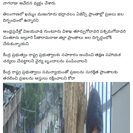
నాగరాజు ఆవేదన వ్యక్తం చేశారు
తెలంగాణలో ఖమ్మం మణుగూరు భద్రాచలం ఏజెన్సీ ప్రాంతాల్లో ప్రజలు జల
దిగ్బంధంలో ఉన్నారని
ఆంధ్రప్రదేశ్లో విజయవాడ గుంటూరు విశాఖ తూర్పుగోదావరి పశ్చిమగోదావరి
చింతూరు అల్లూరి సీతారామరాజు జిల్లా ప్రాంతాలు జల దిగ్భద్దంలోకి
చేరుకున్నాయని
కేంద్ర ప్రభుత్వం రాష్ట్ర ప్రభుత్వాలకు సహకారం అందించి తక్షణ సహాయక
చర్యలు చేపట్టాలని వైద్య బృందాలను పంపించాలని
కేంద్ర రాష్ట్ర ప్రభుత్వాలు సమన్యాయంతో ప్రజలను సురక్షిత ప్రాంతాలకు
తరలించి ప్రజలను ఆస్తులు రక్షించాలని కోరా