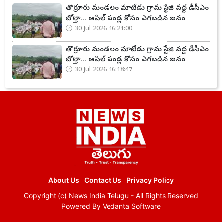
తొర్రూరు మండలం మాటేడు గ్రామ స్టేజి వద్ద డీసీఎం
బోల్తా... ఆపిల్ పండ్ల కోసం ఎగబడిన జనం
30 Jul 2026 16:21:00
తొర్రూరు మండలం మాటేడు గ్రామ స్టేజి వద్ద డీసీఎం
బోల్తా... ఆపిల్ పండ్ల కోసం ఎగబడిన జనం
30 Jul 2026 16:18:47
About Us
Contact Us
Privacy Policy
Copyright (c)
News India Telugu
- All Rights Reserved
Powered By
Vedanta Software