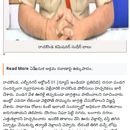
రాచకొండ కమిషనర్ సుధీర్ బాబు
*
Read More
ఏపీ ఇసుక అక్రమ రవాణాపై ఉక్కుపాదం..
రాచకొండ, ఎల్బీనగర్ అక్టోబర్ 01 (న్యూస్ ఇండియా ప్రతినిధి): దసరా పండగ
సందర్భంగా స్వగ్రామాలకు వెళ్లేవారికి రాచకొండ పోలీసులు హెచ్చరికలు జారీ
చేశారు. పండగ వేళ ఊరెళ్తే తప్పకుండా జాగ్రత్తలు పాటించాలని సూచించారు.
ఇంట్లో ఎవరూ లేకుండా వెళ్లిపోతే సొమ్మును జాగ్రత్త చేసుకోవాలని విజ్ఞప్తి
చేశారు. సాధారణ రోజుల కంటే ఇలాంటి సందర్భాల్లో అధికంగా దొంగతనాలు
జరుగుతాయని తెలిపారు. దొంగలు నిఘా పెట్టి నగదు, బంగారు నగలు
ఎత్తుకెళ్తారని హెచ్చరించారు. ఇంటికి తాళాలు వేసి ఊరు వెళ్లాల్సి వస్తే తగిన
ఏర్పాట్లు చేసుకున్న తర్వాతే వెళ్లాలని చెప్పారు. లేదంటే తిరిగి వచ్చే లోపు