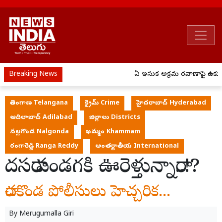
Breaking News
ఏపీ ఇసుక అక్రమ రవాణాపై ఉక్కుపా
తెలంగాణ Telangana
క్రైమ్ Crime
హైదరాబాద్ Hyderabad
ఆదిలాబాద్ Adilabad
జిల్లాలు Districts
నల్లగొండ Nalgonda
ఖమ్మం Khammam
రంగారెడ్డి Ranga Reddy
అంతర్జాతీయ International
దసరా పండగకి ఊరెళ్తున్నారా..!?
రాచకొండ పోలీసులు హెచ్చరిక...
By
Merugumalla Giri