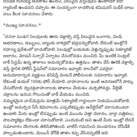
దోపిడీకి గురయ్యే అవకాశం ఉందని, విలువైన వస్తువులు ఉంటాయో లేదో
గ్యారెంటీ ఉండదని చెప్పారు. ఈ సందర్భంగా రాచకొండ కమిషనర్ సుధీర్ బాబు
పలు కీలక సూచనలు చేశారు.
*ముఖ్య సూచనలు..*
"దసరా పండగ సెలవులకు ఊరు వెళ్లాల్సి వస్తే విలువైన బంగారు, వెండి,
ఆభరణాలు, డబ్బులు, బ్యాంకు లాకర్లలో భద్రపర్చుకోవాలి. లేదంటే ఇంట్లోనే
రహస్య ప్రదేశంలో దాచుకోవాలి. సెలవుల్లో బయటకు వెళ్తున్నప్పుడు సెక్యూరిటీ
అలారం, మోషన్ సెన్సార్ ఏర్పాటు చేసుకోవడం మంచిది. మీ ఇంటికి సెంట్రల్
లాక్ సిస్టమ్ ఉన్న తాళాలు అమర్చుకోవడం ఉత్తమం. తాళం వేసి ఊరికి వెళ్లాల్సి
వస్తే స్థానిక పోలీస్ స్టేషన్‌లో సమాచారం ఇవ్వాలి. కాలనీలో ఎవరైనా
అనుమానాస్పద వ్యక్తులు కనిపిస్తే వెంటనే పోలీసులకు సమాచారం ఇవ్వాలి.
లేకుంటే డయల్ 100కు ఫోన్ చేయాలి. వాహనాలను ఇంటి ఆవరణలోనే పార్కు
చేసుకోవాలి. ద్విచక్రవాహనాలకు తాళాలు వేయడం మర్చిపోవద్దు. వీలైతే
చక్రాలను ఇనుప గొలుసుతో లాక్ వేయడం మంచిది.
నమ్మకమైన వాచ్‌మెన్లను మాత్రమే సెక్యూరిటీ గార్డులుగా నియమించుకోవాలి.
ఇంట్లో అమర్చిన సీసీ కెమెరాలను ఎప్పటికప్పుడు ఆన్‌లైన్‌లో చూసుకుంటూ
ఉండాలి. మీరు ఇంట్లో లేనప్పుడు ఇంటి ముందు చెత్తా చెదారం, వార్తా పత్రికలు,
పాలప్యాకెట్లు లేకుండా చూసుకోవాలి. ఎందుకంటే అవి ఉంటే మీరు ఇంట్లో లేరనే
సమాచారం దొంగలకు తెలిసిపోతుంది. వాటినీ గమనించి దుండగులు దోపిడీకి
పాల్పడుతుంటారు. మెయిన్ డోర్‌కి తాళం కప్ప వేసినప్పటికీ అది