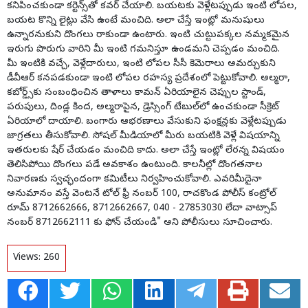
కనిపించకుండా కర్టెన్స్‌తో కవర్ చేయాలి. బయటకు వెళ్లేటప్పుడు ఇంటి లోపల,
బయట కొన్ని లైట్లు వేసి ఉంటే మంచిది. అలా చేస్తే ఇంట్లో మనుషులు
ఉన్నారనుకుని దొంగలు రాకుండా ఉంటారు. ఇంటి చుట్టుపక్కల నమ్మకమైన
ఇరుగు పొరుగు వారిని మీ ఇంటి గమనిస్తూ ఉండమని చెప్పడం మంచిది.
మీ ఇంటికి వచ్చే, వెళ్లేదారులు, ఇంటి లోపల సీసీ కెమెరాలు అమర్చుకుని
డీవీఆర్ కనపడకుండా ఇంటి లోపల రహస్య ప్రదేశంలో పెట్టుకోవాలి. అల్మరా,
కబోర్డ్స్‌కు సంబంధించిన తాళాలు కామన్ ఏరియాలైన చెప్పుల స్టాండ్,
పరుపులు, దిండ్ల కింద, అల్మరాపైన, డ్రెస్సింగ్ టేబుల్‌లో ఉంచకుండా సీక్రెట్
ఏరియాలో దాయాలి. బంగారు ఆభరణాలు వేసుకుని ఫంక్షన్లకు వెళ్లేటప్పుడు
జాగ్రతలు తీసుకోవాలి. సోషల్ మీడియాలో మీరు బయటికి వెళ్లే విషయాన్ని
ఇతరులకు షేర్ చేయడం మంచిది కాదు. అలా చేస్తే ఇంట్లో లేరన్న విషయం
తెలిసిపోయి దొంగలు పడే అవకాశం ఉంటుంది. కాలనీల్లో దొంగతనాల
నివారణకు స్వచ్ఛందంగా కమిటీలు నిర్వహించుకోవాలి. ఎవరిమీదైనా
అనుమానం వస్తే వెంటనే టోల్ ఫ్రీ నంబర్ 100, రాచకొండ పోలీస్ కంట్రోల్
రూమ్ 8712662666, 8712662667, 040 - 27853030 లేదా వాట్సాప్
నంబర్ 8712662111 కు ఫోన్ చేయండి" అని పోలీసులు సూచించారు.
Views:
260