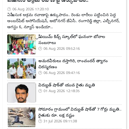
ఏపీ ఇసుక అక్రమ రవాణాపై ఉక్కుపాదం..
06 Aug 2026 17:20:10
ఏపీ ఇసుక అక్రమ రవాణాపై ఉక్కుపాదం.. రెండు లారీలు పట్టించిన పెద్ద
అంబర్‌పేట్ అసోసియేషన్, ఆటోనగర్ జేఏసీ.. రంగారెడ్డి జిల్లా, ఎల్బీనగర్,
ఆగస్టు 6, న్యూస్ ఇండియా...
ప్రీ ఎయిమ్ కిడ్స్ స్కూల్‌లో ఘనంగా బోనాల
సంబరాలు
06 Aug 2026 09:52:16
అమరవీరులు దస్తాగిరి, రాంచందర్ త్యాగం
చిరస్మరణం
06 Aug 2026 09:47:16
విద్యుత్ షాక్‌తో యువ రైతు మృతి
01 Aug 2026 12:18:35
సోమారం గ్రామంలో విద్యుత్ షాక్‌తో 7 గోర్లు మృతి..
రైతుకు రూ. లక్ష నష్టం
31 Jul 2026 09:11:38