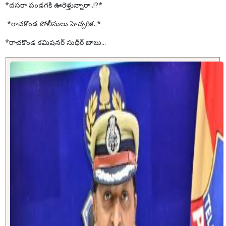
*దసరా పండగకి ఊరెళ్తున్నారా..!?*
*రాచకొండ పోలీసులు హెచ్చరిక..*
*రాచకొండ కమిషనర్ సుధీర్ బాబు...