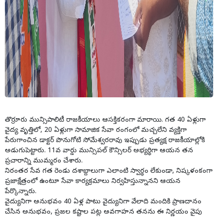
తొర్రూరు మున్సిపాలిటీ రాజకీయాలు ఆసక్తికరంగా మారాయి. గత 40 ఏళ్లుగా
వైద్య వృత్తిలో, 20 ఏళ్లుగా సామాజిక సేవా రంగంలో మచ్చలేని వ్యక్తిగా
పేరుగాంచిన డాక్టర్ పొనుగోటి సోమేశ్వరరావు ఇప్పుడు ప్రత్యక్ష రాజకీయాల్లోకి
అడుగుపెట్టారు. 11వ వార్డు మున్సిపల్ కౌన్సిలర్ అభ్యర్థిగా ఆయన తన
ప్రచారాన్ని ముమ్మరం చేశారు.
నిరంతర సేవ గత రెండు దశాబ్దాలుగా ఎలాంటి స్వార్థం లేకుండా, నిష్కళంకంగా
ప్రజాక్షేత్రంలో ఉంటూ సేవా కార్యక్రమాలు నిర్వహిస్తున్నానని ఆయన
పేర్కొన్నారు.
వైద్యునిగా అనుభవం 40 ఏళ్ల పాటు వైద్యునిగా వేలాది మందికి ప్రాణదానం
చేసిన అనుభవం, ప్రజల కష్టాల పట్ల అవగాహన తనను ఈ నిర్ణయం వైపు