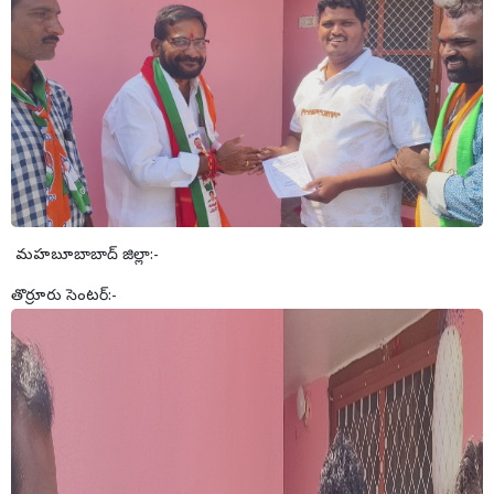
మహబూబాబాద్ జిల్లా:-
తొర్రూరు సెంటర్:-