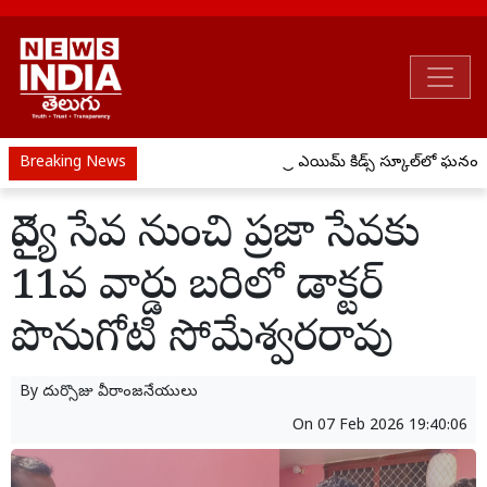
Breaking News
ప్రీ ఎయిమ్ కిడ్స్ స్కూల్‌లో ఘనంగా
వైద్య సేవ నుంచి ప్రజా సేవకు
11వ వార్డు బరిలో డాక్టర్
పొనుగోటి సోమేశ్వరరావు
By
దుర్సొజు వీరాంజనేయులు
On
07 Feb 2026 19:40:06