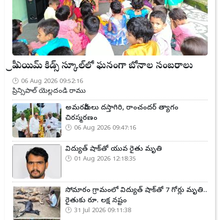
ప్రీ ఎయిమ్ కిడ్స్ స్కూల్‌లో ఘనంగా బోనాల సంబరాలు
06 Aug 2026 09:52:16
ప్రిన్సిపాల్ యెల్లదండి రాము
అమరవీరులు దస్తాగిరి, రాంచందర్ త్యాగం
చిరస్మరణం
06 Aug 2026 09:47:16
విద్యుత్ షాక్‌తో యువ రైతు మృతి
01 Aug 2026 12:18:35
సోమారం గ్రామంలో విద్యుత్ షాక్‌తో 7 గోర్లు మృతి..
రైతుకు రూ. లక్ష నష్టం
31 Jul 2026 09:11:38