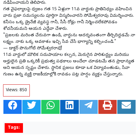
నడిపించాయని తెలిపారు.
గత వైఫల్యాలపై ధ్వజం గత 15 ఏళ్లుగా 11వ వార్డుకు ప్రాతినిధ్యం వహించిన
వారు ప్రజా సమస్యలను పూర్తిగా విస్మరించారని సోమేశ్వరరావు విమర్శించారు.
కనీసం ఒక్క డ్రైనేజీ వ్యవస్థ గానీ, సీసీ రోడ్లు గానీ నిర్మించలేకపోవడం
శోచనీయమని ఆయన ఎద్దేవా చేశారు.
"ప్రజలకు మరింత చేరువగా ఉండి, వార్డును ఆదర్శవంతంగా తీర్చిదిద్దడమే నా
లక్ష్యం. నాకు ఒక్క అవకాశం ఇచ్చి సేవ చేసే భాగ్యాన్ని కల్పించండి."
— డాక్టర్ పొనుగోటి సోమేశ్వరరావుే
11వ వార్డులో మౌలిక సదుపాయాల కల్పన, మెరుగైన పారిశుద్ధ్యం మరియు
అర్హులైన ప్రతి ఒక్కరికీ ప్రభుత్వ పథకాలు అందేలా చూడటమే తన ప్రాధాన్యత
అని ఆయన స్పష్టం చేశారు. స్థానిక ప్రజలు కూడా ఒక విద్యావంతుడు, సేవా
గుణం ఉన్న వ్యక్తి రాజకీయాల్లోకి రావడం పట్ల హర్షం వ్యక్తం చేస్తున్నారు.
Views:
850
Tags: