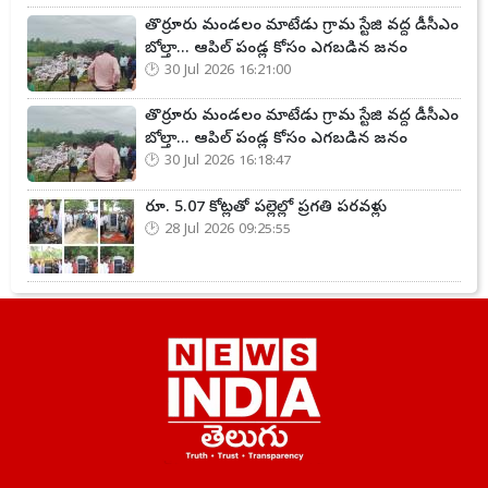
తొర్రూరు మండలం మాటేడు గ్రామ స్టేజి వద్ద డీసీఎం
బోల్తా... ఆపిల్ పండ్ల కోసం ఎగబడిన జనం
30 Jul 2026 16:21:00
తొర్రూరు మండలం మాటేడు గ్రామ స్టేజి వద్ద డీసీఎం
బోల్తా... ఆపిల్ పండ్ల కోసం ఎగబడిన జనం
30 Jul 2026 16:18:47
రూ. 5.07 కోట్లతో పల్లెల్లో ప్రగతి పరవళ్లు
28 Jul 2026 09:25:55