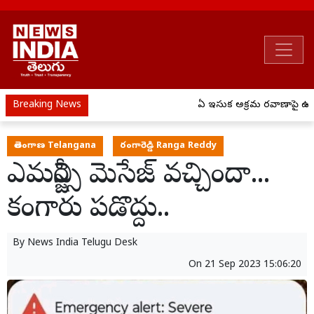
Breaking News
ఏపీ ఇసుక అక్రమ రవాణాపై ఉక్క
తెలంగాణ Telangana
రంగారెడ్డి Ranga Reddy
ఎమర్జెన్సీ మెసేజ్ వచ్చిందా...
కంగారు పడొద్దు..
By
News India Telugu Desk
On
21 Sep 2023 15:06:20