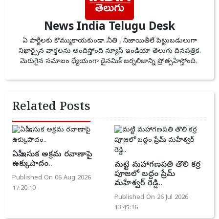
News India Telugu Desk
ఏ పార్టీలకు కొమ్ముకాయకుండా..నీతి , నిజాయితీలే పెట్టుబడులుగా
నిఖార్సైన వార్తలను అందిస్తోంది న్యూస్ ఇండియా తెలుగు దినపత్రిక.
మెరుగైన సమాజం ధ్యేయంగా డైనమిక్ జర్నలిజాన్ని ప్రోత్సహిస్తోంది.
Related Posts
ఏపీ ఇసుక అక్రమ రవాణాపై
ఉక్కుపాదం..
మట్టి మహాగణపతి తొలి కర్ర
పూజలో బద్దం ప్రేమ్
Published On 06 Aug 2026
మహేశ్వర్ రెడ్డి..
17:20:10
Published On 26 Jul 2026
13:45:16