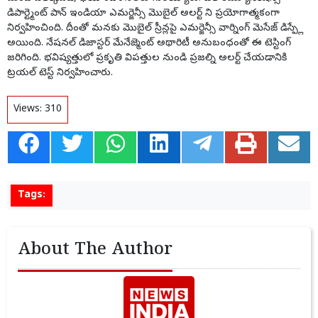
డిపార్ట్మెంట్ పాన్ ఇండియా ఎమర్జెన్సీ మొబైల్ అలర్ట్ ని ప్రయోగాత్మకంగా
నిర్వహించింది. దీంతో మనకు మొబైల్ స్రీన్లపై ఎమర్జెన్సీ వార్నింగ్ మెసేజ్ డిస్ప్లే
అయింది. నేషనల్ డిజాస్టర్ మేనేజ్మెంట్ అథారిటీ అనుబంధంతో ఈ టెస్టింగ్
జరిగింది. భవిష్యత్తులో ప్రకృతి విపత్తుల నుండి ప్రజల్ని అలర్ట్ చేయడానికి
ట్రయల్ టెస్ట్ నిర్వహించారు.
Views:
310
Tags:
About The Author