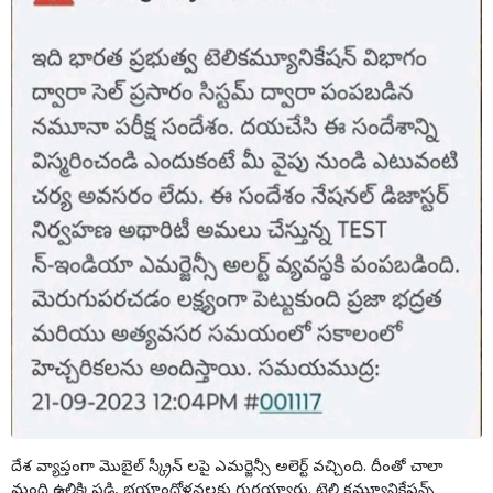
దేశ వ్యాప్తంగా మొబైల్ స్క్రీన్ లపై ఎమర్జెన్సీ అలెర్ట్ వచ్చింది. దీంతో చాలా
మంది ఉలిక్కిపడి, భయాందోళనలకు గురయ్యారు. టెలి కమ్యూనికేషన్స్