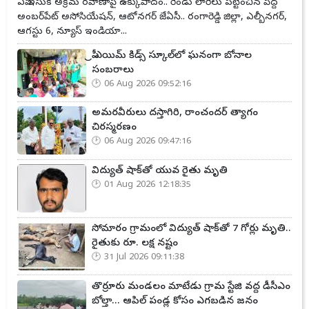
ఏపీ ఇసుక అక్రమ రవాణాపై ఉక్కుపాదం.. రెండు లారీలు పట్టించిన పెద్ద
అంబర్‌పేట్ అసోసియేషన్, ఆటోనగర్ జేఏసీ.. రంగారెడ్డి జిల్లా, ఎల్బీనగర్,
ఆగస్టు 6, న్యూస్ ఇండియా...
ప్రీ ఎయిమ్ కిడ్స్ స్కూల్‌లో ఘనంగా బోనాల
సంబరాలు
06 Aug 2026 09:52:16
అమరవీరులు దస్తాగిరి, రాంచందర్ త్యాగం
చిరస్మరణం
06 Aug 2026 09:47:16
విద్యుత్ షాక్‌తో యువ రైతు మృతి
01 Aug 2026 12:18:35
సోమారం గ్రామంలో విద్యుత్ షాక్‌తో 7 గోర్లు మృతి..
రైతుకు రూ. లక్ష నష్టం
31 Jul 2026 09:11:38
తొర్రూరు మండలం మాటేడు గ్రామ స్టేజి వద్ద డీసీఎం
బోల్తా... ఆపిల్ పండ్ల కోసం ఎగబడిన జనం