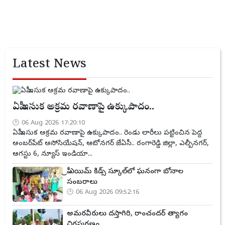
Latest News
ఏపీ ఇసుక అక్రమ రవాణాపై ఉక్కుపాదం..
06 Aug 2026 17:20:10
ఏపీ ఇసుక అక్రమ రవాణాపై ఉక్కుపాదం.. రెండు లారీలు పట్టించిన పెద్ద
అంబర్‌పేట్ అసోసియేషన్, ఆటోనగర్ జేఏసీ.. రంగారెడ్డి జిల్లా, ఎల్బీనగర్,
ఆగస్టు 6, న్యూస్ ఇండియా...
ప్రీ ఎయిమ్ కిడ్స్ స్కూల్‌లో ఘనంగా బోనాల
సంబరాలు
06 Aug 2026 09:52:16
అమరవీరులు దస్తాగిరి, రాంచందర్ త్యాగం
చిరస్మరణం