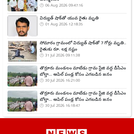
06 Aug 2026 09:47:16
విద్యుత్ షాక్‌తో యువ రైతు మృతి
01 Aug 2026 12:18:35
సోమారం గ్రామంలో విద్యుత్ షాక్‌తో 7 గోర్లు మృతి..
రైతుకు రూ. లక్ష నష్టం
31 Jul 2026 09:11:38
తొర్రూరు మండలం మాటేడు గ్రామ స్టేజి వద్ద డీసీఎం
బోల్తా... ఆపిల్ పండ్ల కోసం ఎగబడిన జనం
30 Jul 2026 16:21:00
తొర్రూరు మండలం మాటేడు గ్రామ స్టేజి వద్ద డీసీఎం
బోల్తా... ఆపిల్ పండ్ల కోసం ఎగబడిన జనం
30 Jul 2026 16:18:47