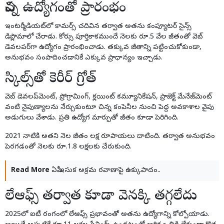
చిన్న ఉద్యోగంతో ప్రారంభం
ఇంటర్మీడియట్‌లో కామర్స్ చదివిన తర్వాత అతను కంప్యూటర్ సైన్స్
డిప్లొమాలో చేరాడు. కోర్సు పూర్తికాకముందే నెలకు రూ.5 వేల జీతంతో వెబ్
డెవలపర్‌గా ఉద్యోగం ప్రారంభించాడు. తక్కువ జీతాన్ని పట్టించుకోకుండా,
అనుభవం సంపాదించడానికే ఎక్కువ ప్రాధాన్యం ఇచ్చాడు.
స్కిల్స్‌తో కెరీర్ గ్రోత్
వెబ్ డెవలప్‌మెంట్, ప్రోగ్రామింగ్, క్లయింట్ కమ్యూనికేషన్, ప్రాజెక్ట్ మేనేజ్‌మెంట్
వంటి నైపుణ్యాలను నేర్చుకుంటూ చిన్న కంపెనీల నుంచి పెద్ద అవకాశాల వైపు
అడుగులు వేశాడు. ప్రతి ఉద్యోగ మార్పుతో జీతం కూడా పెరిగింది.
2021 నాటికి అతని నెల జీతం లక్ష రూపాయలు దాటింది. తర్వాత అనుభవం
పెరగడంతో నెలకు రూ.1.8 లక్షలకు చేరుకుంది.
Read More
ఏపీ ఇసుక అక్రమ రవాణాపై ఉక్కుపాదం..
లేఆఫ్స్ తర్వాత కూడా వెనక్కి తగ్గలేదు
2025లో ఐటీ రంగంలో లేఆఫ్స్ ప్రభావంతో అతను ఉద్యోగాన్ని కోల్పోయాడు.