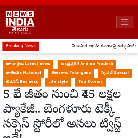
Breaking News
ఏపీ ఇసుక అక్రమ రవాణాపై ఉక్కుపాదం..
తాజా వార్తలు Latest news
ఆంధ్రప్రదేశ్ Andhra Pradesh
జాతీయం National
తెలంగాణ Telangana
స్పెషల్ Special
బిజినెస్ Business
Life style
Top Stories
5 వేల జీతం నుంచి ₹45 లక్షల
ప్యాకేజీ.. బెంగళూరు టెక్కీ
సక్సెస్ స్టోరీలో అసలు ట్విస్ట్