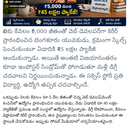
నెలకు కేవలం ₹5,000 జీతంతో వెబ్ డెవలపర్‌గా కెరీర్
ప్రారంభించిన బెంగళూరు యువకుడు, క్రమంగా స్కిల్స్
పెంచుకుంటూ ఏడాదికి ₹45 లక్షల ప్యాకేజీ
అందుకున్నాడు. అయితే అంతటి విజయానంతరం
కూడా ఇంపోస్టర్ సిండ్రోమ్‌తో పోరాడుతూ మళ్లీ డిగ్రీ
చదవాలని నిర్ణయించుకున్నాడు. ఈ సక్సెస్ స్టోరీ ప్రతి
విద్యార్థి, ఉద్యోగి తప్పక చదవాల్సిందే.
ఒకప్పుడు నెలకు కేవలం రూ.5 వేల జీతంతో చిన్న వెబ్ డెవలప్‌మెంట్
కంపెనీలో ఉద్యోగం ప్రారంభించిన యువకుడు, నేడు ఏడాదికి రూ.45 లక్షల
ప్యాకేజీతో ప్రముఖ ఐటీ సంస్థలో ఉద్యోగం చేస్తున్నాడు. డిగ్రీ లేకపోయినా, కేవలం
డిప్లొమాతో కెరీర్ ప్రారంభించి, తన నైపుణ్యాలను నిరంతరం పెంచుకుంటూ ఈ
స్థాయికి చేరుకోవడం ఇప్పుడు సోషల్ మీడియాలో చర్చనీయాంశమైంది.