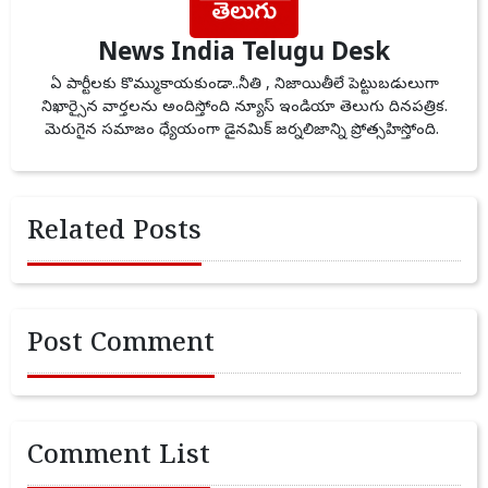
News India Telugu Desk
ఏ పార్టీలకు కొమ్ముకాయకుండా..నీతి , నిజాయితీలే పెట్టుబడులుగా
నిఖార్సైన వార్తలను అందిస్తోంది న్యూస్ ఇండియా తెలుగు దినపత్రిక.
మెరుగైన సమాజం ధ్యేయంగా డైనమిక్ జర్నలిజాన్ని ప్రోత్సహిస్తోంది.
Related Posts
Post Comment
Comment List