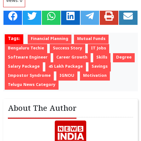
Views:
0
Tags:
Financial Planning
Mutual Funds
Bengaluru Techie
Success Story
IT Jobs
Software Engineer
Career Growth
Skills
Degree
Salary Package
45 Lakh Package
Savings
Impostor Syndrome
IGNOU
Motivation
Telugu News Category
About The Author