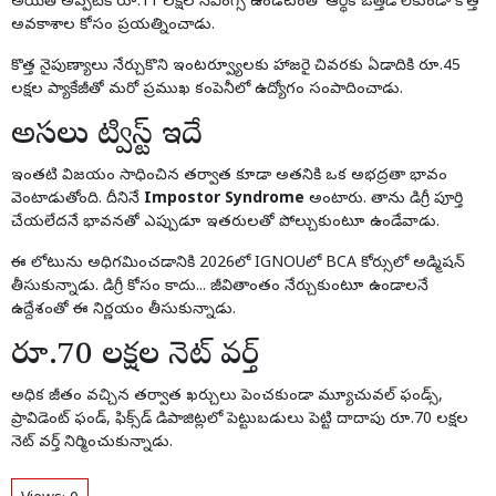
అయితే అప్పటికే రూ.11 లక్షల సేవింగ్స్ ఉండటంతో ఆర్థిక ఒత్తిడి లేకుండా కొత్త
అవకాశాల కోసం ప్రయత్నించాడు.
కొత్త నైపుణ్యాలు నేర్చుకొని ఇంటర్వ్యూలకు హాజరై చివరకు ఏడాదికి రూ.45
లక్షల ప్యాకేజీతో మరో ప్రముఖ కంపెనీలో ఉద్యోగం సంపాదించాడు.
అసలు ట్విస్ట్ ఇదే
ఇంతటి విజయం సాధించిన తర్వాత కూడా అతనికి ఒక అభద్రతా భావం
వెంటాడుతోంది. దీనినే
Impostor Syndrome
అంటారు. తాను డిగ్రీ పూర్తి
చేయలేదనే భావనతో ఎప్పుడూ ఇతరులతో పోల్చుకుంటూ ఉండేవాడు.
ఈ లోటును అధిగమించడానికి 2026లో IGNOUలో BCA కోర్సులో అడ్మిషన్
తీసుకున్నాడు. డిగ్రీ కోసం కాదు... జీవితాంతం నేర్చుకుంటూ ఉండాలనే
ఉద్దేశంతో ఈ నిర్ణయం తీసుకున్నాడు.
రూ.70 లక్షల నెట్ వర్త్
అధిక జీతం వచ్చిన తర్వాత ఖర్చులు పెంచకుండా మ్యూచువల్ ఫండ్స్,
ప్రావిడెంట్ ఫండ్, ఫిక్స్‌డ్ డిపాజిట్లలో పెట్టుబడులు పెట్టి దాదాపు రూ.70 లక్షల
నెట్ వర్త్ నిర్మించుకున్నాడు.