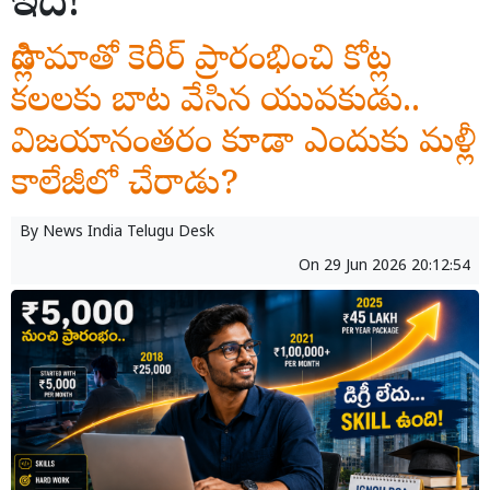
ఇదే!
డిప్లొమాతో కెరీర్ ప్రారంభించి కోట్ల
కలలకు బాట వేసిన యువకుడు..
విజయానంతరం కూడా ఎందుకు మళ్లీ
కాలేజీలో చేరాడు?
By
News India Telugu Desk
On
29 Jun 2026 20:12:54