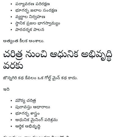
పర్యావరణ పరిరక్షణ
భూగర్భ జలాల సంరక్షణ
వ్యర్థాల నిర్వహణ
స్థానిక ప్రజల భాగస్వామ్యం
పారదర్శక పాలన
అత్యంత కీలక అంశాలు.
చరిత్ర నుంచి ఆధునిక అభివృద్ధి
వరకు
జొన్నగిరి కథ కేవలం ఒక గోల్డ్ మైన్ కథ కాదు.
ఇది
మౌర్య చరిత్ర
పురావస్తు ఆధారాలు
భూగర్భ శాస్త్రం
ఆధునిక మైనింగ్ పరిశ్రమ
ఆర్థిక అభివృద్ధి