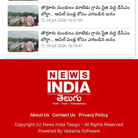
తొర్రూరు మండలం మాటేడు గ్రామ స్టేజి వద్ద డీసీఎం
బోల్తా... ఆపిల్ పండ్ల కోసం ఎగబడిన జనం
30 Jul 2026 16:21:00
తొర్రూరు మండలం మాటేడు గ్రామ స్టేజి వద్ద డీసీఎం
బోల్తా... ఆపిల్ పండ్ల కోసం ఎగబడిన జనం
30 Jul 2026 16:18:47
About Us
Contact Us
Privacy Policy
Copyright (c)
News India Telugu
- All Rights Reserved
Powered By
Vedanta Software