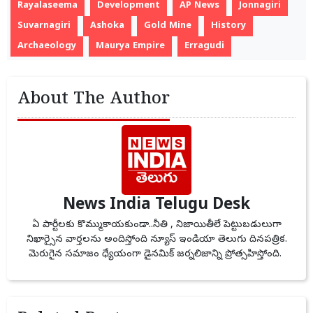
Rayalaseema
Development
AP News
Jonnagiri
Suvarnagiri
Ashoka
Gold Mine
History
Archaeology
Maurya Empire
Erragudi
About The Author
News India Telugu Desk
ఏ పార్టీలకు కొమ్ముకాయకుండా..నీతి , నిజాయితీలే పెట్టుబడులుగా
నిఖార్సైన వార్తలను అందిస్తోంది న్యూస్ ఇండియా తెలుగు దినపత్రిక.
మెరుగైన సమాజం ధ్యేయంగా డైనమిక్ జర్నలిజాన్ని ప్రోత్సహిస్తోంది.