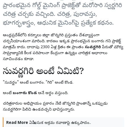
ప్రారంభమైన గోల్డ్ మైనింగ్ ప్రాజెక్ట్‌తో మరోసారి స్వర్ణగిరి
చరిత్ర చర్చకు వచ్చింది. చరిత్ర, పురావస్తు,
భూగర్భశాస్త్రం, ఆధునిక మైనింగ్‌పై ప్రత్యేక కథనం.
ఆంధ్రప్రదేశ్‌లోని కర్నూలు జిల్లా జొన్నగిరి ప్రస్తుతం దేశవ్యాప్తంగా
చర్చనీయాంశంగా మారింది. కారణం ఇక్కడ ప్రారంభమైన బంగారు గని ప్రాజెక్ట్
మాత్రమే కాదు. దాదాపు 2300 ఏళ్ల క్రితం ఈ ప్రాంతం
సువర్ణగిరి
పేరుతో మౌర్య
సామ్రాజ్యానికి కీలక పరిపాలనా కేంద్రంగా ఉన్నట్లు చారిత్రక ఆధారాలు
సూచించడం కూడా.
సువర్ణగిరి అంటే ఏమిటి?
"సువర్ణం" అంటే బంగారం. "గిరి" అంటే కొండ.
అంటే
బంగారు కొండ
అనే అర్థం వస్తుంది.
చరిత్రకారుల అభిప్రాయం ప్రకారం నేటి జొన్నగిరి ప్రాంతాన్నే ఒకప్పుడు
సువర్ణగిరిగా పిలిచి ఉండవచ్చని భావిస్తున్నారు.
Read More
ఏపీ ఇసుక అక్రమ రవాణాపై ఉక్కుపాదం..