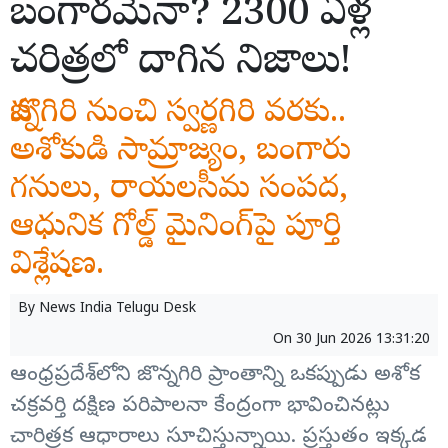
బంగారమేనా? 2300 ఏళ్ల
చరిత్రలో దాగిన నిజాలు!
జొన్నగిరి నుంచి స్వర్ణగిరి వరకు..
అశోకుడి సామ్రాజ్యం, బంగారు
గనులు, రాయలసీమ సంపద,
ఆధునిక గోల్డ్ మైనింగ్‌పై పూర్తి
విశ్లేషణ.
By
News India Telugu Desk
On
30 Jun 2026 13:31:20
ఆంధ్రప్రదేశ్‌లోని జొన్నగిరి ప్రాంతాన్ని ఒకప్పుడు అశోక
చక్రవర్తి దక్షిణ పరిపాలనా కేంద్రంగా భావించినట్లు
చారిత్రక ఆధారాలు సూచిస్తున్నాయి. ప్రస్తుతం ఇక్కడ