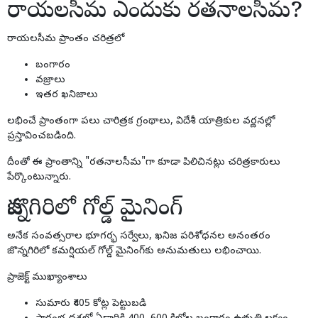
రాయలసీమ ఎందుకు రతనాలసీమ?
రాయలసీమ ప్రాంతం చరిత్రలో
బంగారం
వజ్రాలు
ఇతర ఖనిజాలు
లభించే ప్రాంతంగా పలు చారిత్రక గ్రంథాలు, విదేశీ యాత్రికుల వర్ణనల్లో
ప్రస్తావించబడింది.
దీంతో ఈ ప్రాంతాన్ని "రతనాలసీమ"గా కూడా పిలిచినట్లు చరిత్రకారులు
పేర్కొంటున్నారు.
జొన్నగిరిలో గోల్డ్ మైనింగ్
అనేక సంవత్సరాల భూగర్భ సర్వేలు, ఖనిజ పరిశోధనల అనంతరం
జొన్నగిరిలో కమర్షియల్ గోల్డ్ మైనింగ్‌కు అనుమతులు లభించాయి.
ప్రాజెక్ట్ ముఖ్యాంశాలు
సుమారు ₹405 కోట్ల పెట్టుబడి