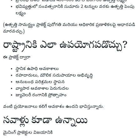
ప్రారంభ దశలో ఏడాదికి 400–600 కిలోల బంగారం ఉత్పత్తి లక్ష్యం
భవిష్యత్తులో సంవత్సరానికి సుమారు 2 టన్నుల వరకు ఉత్పత్తి పెంపు
లక్ష్యం
(ఉత్పత్తి సామర్థ్యం ప్రాజెక్ట్ పురోగతి మరియు అధికారిక ప్రణాళికలపై ఆధారపడి
మారవచ్చు.)
రాష్ట్రానికి ఎలా ఉపయోగపడొచ్చు?
ఈ ప్రాజెక్ట్ ద్వారా
స్థానిక ఉపాధి అవకాశాలు
రహదారులు, మౌలిక సదుపాయాల అభివృద్ధి
అనుబంధ పరిశ్రమల స్థాపన
వ్యాపార అవకాశాల పెరుగుదల
జ్యువెలరీ రంగానికి ప్రోత్సాహం
వంటి ప్రయోజనాలు కలిగే అవకాశం ఉందని భావిస్తున్నారు.
సవాళ్లు కూడా ఉన్నాయి
మైనింగ్ ప్రాజెక్టుల విజయానికి