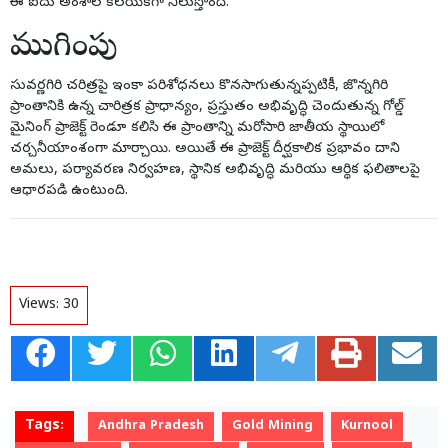
ఈ ఐదు అంశాల కలయికగా నిలుస్తోంది.
ముగింపు
సువర్ణగిరి చరిత్రపై ఇంకా పరిశోధనలు కొనసాగుతున్నప్పటికీ, జొన్నగిరి
ప్రాంతానికి ఉన్న చారిత్రక ప్రాధాన్యం, ప్రస్తుతం అభివృద్ధి చెందుతున్న గోల్డ్
మైనింగ్ ప్రాజెక్ట్ రెండూ కలిసి ఈ ప్రాంతాన్ని మరోసారి జాతీయ స్థాయిలో
చర్చనీయాంశంగా మార్చాయి. అయితే ఈ ప్రాజెక్ట్ దీర్ఘకాలిక ప్రభావం దాని
అమలు, పర్యావరణ నిర్వహణ, స్థానిక అభివృద్ధి మరియు ఆర్థిక ఫలితాలపై
ఆధారపడి ఉంటుంది.
Views:
30
Tags:
Andhra Pradesh
Gold Mining
Kurnool