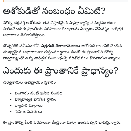
అశోకుడితో సంబంధం ఏమిటి?
మౌర్య చక్రవర్తి అశోకుడు తన విస్తారమైన సామ్రాజ్యాన్ని సమర్థవంతంగా
పాలించేందుకు ప్రాంతీయ పరిపాలనా కేంద్రాలను ఏర్పాటు చేసినట్లు చారిత్రక
ఆధారాలు తెలియజేస్తాయి.
జొన్నగిరికి సమీపంలోని
ఎర్రగుడి శిలాశాసనాలు
అశోకుడి కాలానికి చెందిన
ముఖ్యమైన ఆధారాలుగా గుర్తించబడ్డాయి. దీంతో ఈ ప్రాంతానికి మౌర్య
సామ్రాజ్యంతో ఉన్న చారిత్రక సంబంధంపై పరిశోధనలు కొనసాగుతున్నాయి.
ఎందుకు ఈ ప్రాంతానికే ప్రాధాన్యం?
చరిత్రకారుల అభిప్రాయం ప్రకారం
బంగారం వంటి ఖనిజ సంపద
వ్యూహాత్మక భౌగోళిక స్థానం
వ్యాపార మార్గాలు
సహజ వనరులు
ఈ ప్రాంతాన్ని కీలక పరిపాలనా కేంద్రంగా మార్చి ఉండవచ్చని భావిస్తున్నారు.