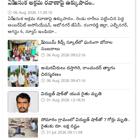
ఏపీ ఇసుక అక్రమ రవాణాపై ఉక్కుపాదం..
06 Aug 2026 17:20:10
ఏపీ ఇసుక అక్రమ రవాణాపై ఉక్కుపాదం.. రెండు లారీలు పట్టించిన పెద్ద
అంబర్‌పేట్ అసోసియేషన్, ఆటోనగర్ జేఏసీ.. రంగారెడ్డి జిల్లా, ఎల్బీనగర్,
ఆగస్టు 6, న్యూస్ ఇండియా...
ప్రీ ఎయిమ్ కిడ్స్ స్కూల్‌లో ఘనంగా బోనాల
సంబరాలు
06 Aug 2026 09:52:16
అమరవీరులు దస్తాగిరి, రాంచందర్ త్యాగం
చిరస్మరణం
06 Aug 2026 09:47:16
విద్యుత్ షాక్‌తో యువ రైతు మృతి
01 Aug 2026 12:18:35
సోమారం గ్రామంలో విద్యుత్ షాక్‌తో 7 గోర్లు మృతి..
రైతుకు రూ. లక్ష నష్టం
31 Jul 2026 09:11:38