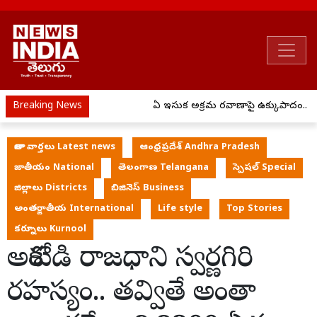
Breaking News
ఏపీ ఇసుక అక్రమ రవాణాపై ఉక్కుపాదం..
తాజా వార్తలు Latest news
ఆంధ్రప్రదేశ్ Andhra Pradesh
జాతీయం National
తెలంగాణ Telangana
స్పెషల్ Special
జిల్లాలు Districts
బిజినెస్ Business
అంతర్జాతీయ International
Life style
Top Stories
కర్నూలు Kurnool
అశోకుడి రాజధాని స్వర్ణగిరి
రహస్యం.. తవ్వితే అంతా