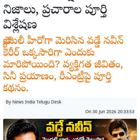
నిజాలు, ప్రచారాల పూర్తి
విశ్లేషణ
ఫ్యామిలీ హీరోగా మెరిసిన వడ్డే నవీన్
కెరీర్ ఒక్కసారిగా ఎందుకు
మారిపోయింది? వ్యక్తిగత జీవితం,
సినీ ప్రయాణం, రీఎంట్రీపై పూర్తి
కథనం.
By
News India Telugu Desk
On
30 Jun 2026 20:33:53