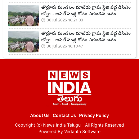
తొర్రూరు మండలం మాటేడు గ్రామ స్టేజి వద్ద డీసీఎం
బోల్తా... ఆపిల్ పండ్ల కోసం ఎగబడిన జనం
30 Jul 2026 16:21:00
తొర్రూరు మండలం మాటేడు గ్రామ స్టేజి వద్ద డీసీఎం
బోల్తా... ఆపిల్ పండ్ల కోసం ఎగబడిన జనం
30 Jul 2026 16:18:47
About Us
Contact Us
Privacy Policy
Copyright (c)
News India Telugu
- All Rights Reserved
Powered By
Vedanta Software