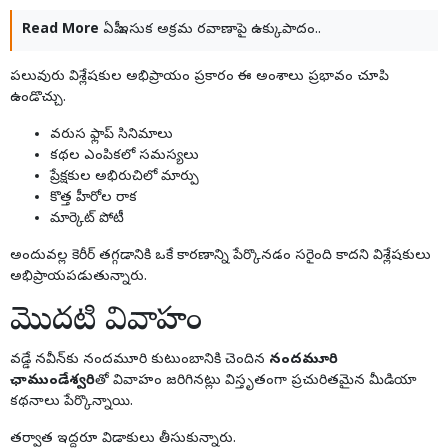
Read More
ఏపీ ఇసుక అక్రమ రవాణాపై ఉక్కుపాదం..
పలువురు విశ్లేషకుల అభిప్రాయం ప్రకారం ఈ అంశాలు ప్రభావం చూపి
ఉండొచ్చు.
వరుస ఫ్లాప్ సినిమాలు
కథల ఎంపికలో సమస్యలు
ప్రేక్షకుల అభిరుచిలో మార్పు
కొత్త హీరోల రాక
మార్కెట్ పోటీ
అందువల్ల కెరీర్ తగ్గడానికి ఒకే కారణాన్ని పేర్కొనడం సరైంది కాదని విశ్లేషకులు
అభిప్రాయపడుతున్నారు.
మొదటి వివాహం
వడ్డే నవీన్‌కు నందమూరి కుటుంబానికి చెందిన
నందమూరి
ఛాముండేశ్వరి
తో వివాహం జరిగినట్లు విస్తృతంగా ప్రచురితమైన మీడియా
కథనాలు పేర్కొన్నాయి.
తర్వాత ఇద్దరూ విడాకులు తీసుకున్నారు.