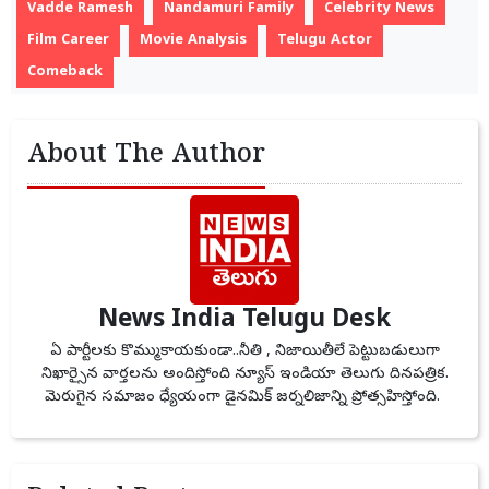
Vadde Ramesh
Nandamuri Family
Celebrity News
Film Career
Movie Analysis
Telugu Actor
Comeback
About The Author
News India Telugu Desk
ఏ పార్టీలకు కొమ్ముకాయకుండా..నీతి , నిజాయితీలే పెట్టుబడులుగా
నిఖార్సైన వార్తలను అందిస్తోంది న్యూస్ ఇండియా తెలుగు దినపత్రిక.
మెరుగైన సమాజం ధ్యేయంగా డైనమిక్ జర్నలిజాన్ని ప్రోత్సహిస్తోంది.