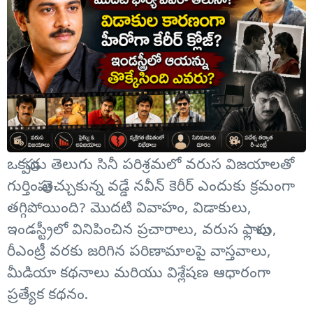
ఒకప్పుడు తెలుగు సినీ పరిశ్రమలో వరుస విజయాలతో
గుర్తింపు తెచ్చుకున్న వడ్డే నవీన్ కెరీర్ ఎందుకు క్రమంగా
తగ్గిపోయింది? మొదటి వివాహం, విడాకులు,
ఇండస్ట్రీలో వినిపించిన ప్రచారాలు, వరుస ఫ్లాపులు,
రీఎంట్రీ వరకు జరిగిన పరిణామాలపై వాస్తవాలు,
మీడియా కథనాలు మరియు విశ్లేషణ ఆధారంగా
ప్రత్యేక కథనం.