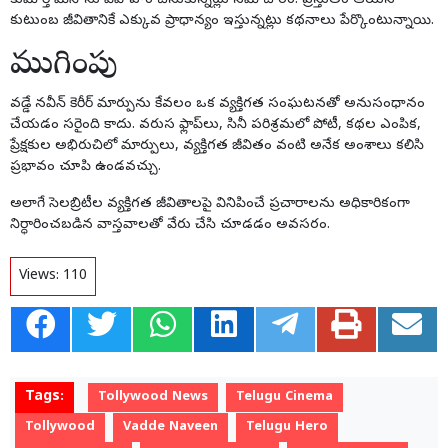
కుమార్తె మీనాను వివాహం చేసుకున్నట్లు సమాచారం. ప్రస్తుతం ఆయన
కుటుంబ జీవితానికే ఎక్కువ ప్రాధాన్యం ఇస్తున్నట్లు కథనాలు పేర్కొంటున్నాయి.
ముగింపు
వడ్డే నవీన్ కెరీర్ మార్పును కేవలం ఒక వ్యక్తిగత సంఘటనతో అనుసంధానం
చేయడం సరైంది కాదు. వరుస ఫ్లాప్‌లు, సినీ పరిశ్రమలో పోటీ, కథల ఎంపిక,
ప్రేక్షకుల అభిరుచిలో మార్పులు, వ్యక్తిగత జీవితం వంటి అనేక అంశాలు కలిసి
ప్రభావం చూపి ఉండవచ్చు.
అలాగే సెలబ్రిటీల వ్యక్తిగత జీవితాలపై వినిపించే ప్రచారాలను అధికారికంగా
నిర్ధారించబడిన వాస్తవాలతో వేరు చేసి చూడడం అవసరం.
Views:
110
Tags:
Tollywood News
Telugu Cinema
Tollywood
Vadde Naveen
Telugu Hero