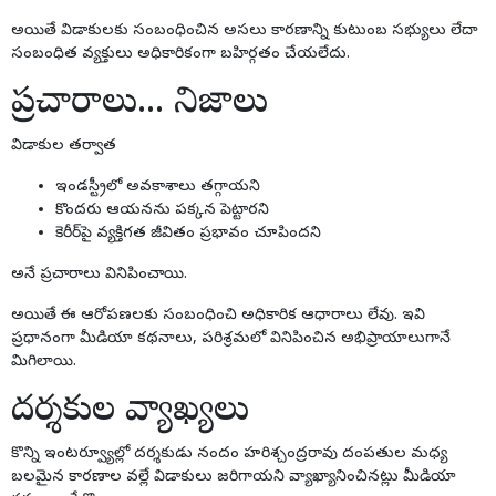
అయితే విడాకులకు సంబంధించిన అసలు కారణాన్ని కుటుంబ సభ్యులు లేదా
సంబంధిత వ్యక్తులు అధికారికంగా బహిర్గతం చేయలేదు.
ప్రచారాలు... నిజాలు
విడాకుల తర్వాత
ఇండస్ట్రీలో అవకాశాలు తగ్గాయని
కొందరు ఆయనను పక్కన పెట్టారని
కెరీర్‌పై వ్యక్తిగత జీవితం ప్రభావం చూపిందని
అనే ప్రచారాలు వినిపించాయి.
అయితే ఈ ఆరోపణలకు సంబంధించి అధికారిక ఆధారాలు లేవు. ఇవి
ప్రధానంగా మీడియా కథనాలు, పరిశ్రమలో వినిపించిన అభిప్రాయాలుగానే
మిగిలాయి.
దర్శకుల వ్యాఖ్యలు
కొన్ని ఇంటర్వ్యూల్లో దర్శకుడు నందం హరిశ్చంద్రరావు దంపతుల మధ్య
బలమైన కారణాల వల్లే విడాకులు జరిగాయని వ్యాఖ్యానించినట్లు మీడియా