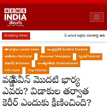
Breaking News
ఏపీ ఇసుక అక్రమ రవాణాపై ఉక్కుప
తాజా వార్తలు Latest news
ఆంధ్రప్రదేశ్ Andhra Pradesh
జాతీయం National
తెలంగాణ Telangana
స్పెషల్ Special
బిజినెస్ Business
అంతర్జాతీయ International
Life style
Top Stories
వడ్డే నవీన్ మొదటి భార్య
ఎవరు? విడాకుల తర్వాత
కెరీర్ ఎందుకు క్షీణించింది?