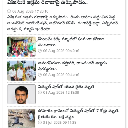
ఏపీ ఇసుక అక్రమ రవాణాపై ఉక్కుపాదం..
06 Aug 2026 17:20:10
ఏపీ ఇసుక అక్రమ రవాణాపై ఉక్కుపాదం.. రెండు లారీలు పట్టించిన పెద్ద
అంబర్‌పేట్ అసోసియేషన్, ఆటోనగర్ జేఏసీ.. రంగారెడ్డి జిల్లా, ఎల్బీనగర్,
ఆగస్టు 6, న్యూస్ ఇండియా...
ప్రీ ఎయిమ్ కిడ్స్ స్కూల్‌లో ఘనంగా బోనాల
సంబరాలు
06 Aug 2026 09:52:16
అమరవీరులు దస్తాగిరి, రాంచందర్ త్యాగం
చిరస్మరణం
06 Aug 2026 09:47:16
విద్యుత్ షాక్‌తో యువ రైతు మృతి
01 Aug 2026 12:18:35
సోమారం గ్రామంలో విద్యుత్ షాక్‌తో 7 గోర్లు మృతి..
రైతుకు రూ. లక్ష నష్టం
31 Jul 2026 09:11:38