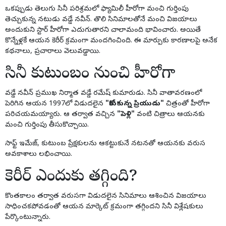
ఒకప్పుడు తెలుగు సినీ పరిశ్రమలో ఫ్యామిలీ హీరోగా మంచి గుర్తింపు
తెచ్చుకున్న నటుడు వడ్డే నవీన్. తొలి సినిమాలతోనే మంచి విజయాలు
అందుకుని స్టార్ హీరోగా ఎదుగుతారని చాలామంది భావించారు. అయితే
కొన్నేళ్లకే ఆయన కెరీర్ క్రమంగా మందగించింది. ఈ మార్పుకు కారణాలపై అనేక
కథనాలు, ప్రచారాలు వెలువడ్డాయి.
సినీ కుటుంబం నుంచి హీరోగా
వడ్డే నవీన్ ప్రముఖ నిర్మాత వడ్డే రమేష్ కుమారుడు. సినీ వాతావరణంలో
పెరిగిన ఆయన 1997లో విడుదలైన
"కోరుకున్న ప్రియుడు"
చిత్రంతో హీరోగా
పరిచయమయ్యారు. ఆ తర్వాత వచ్చిన
"పెళ్లి"
వంటి చిత్రాలు ఆయనకు
మంచి గుర్తింపు తీసుకొచ్చాయి.
సాఫ్ట్ ఇమేజ్, కుటుంబ ప్రేక్షకులను ఆకట్టుకునే నటనతో ఆయనకు వరుస
అవకాశాలు లభించాయి.
కెరీర్ ఎందుకు తగ్గింది?
కొంతకాలం తర్వాత వరుసగా విడుదలైన సినిమాలు ఆశించిన విజయాలు
సాధించకపోవడంతో ఆయన మార్కెట్ క్రమంగా తగ్గిందని సినీ విశ్లేషకులు
పేర్కొంటున్నారు.