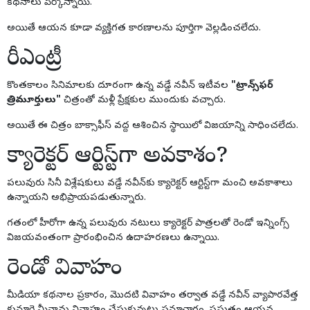
కథనాలు పేర్కొన్నాయి.
అయితే ఆయన కూడా వ్యక్తిగత కారణాలను పూర్తిగా వెల్లడించలేదు.
రీఎంట్రీ
కొంతకాలం సినిమాలకు దూరంగా ఉన్న వడ్డే నవీన్ ఇటీవల
"ట్రాన్స్‌ఫర్
త్రిమూర్తులు"
చిత్రంతో మళ్లీ ప్రేక్షకుల ముందుకు వచ్చారు.
అయితే ఈ చిత్రం బాక్సాఫీస్ వద్ద ఆశించిన స్థాయిలో విజయాన్ని సాధించలేదు.
క్యారెక్టర్ ఆర్టిస్ట్‌గా అవకాశం?
పలువురు సినీ విశ్లేషకులు వడ్డే నవీన్‌కు క్యారెక్టర్ ఆర్టిస్ట్‌గా మంచి అవకాశాలు
ఉన్నాయని అభిప్రాయపడుతున్నారు.
గతంలో హీరోగా ఉన్న పలువురు నటులు క్యారెక్టర్ పాత్రలతో రెండో ఇన్నింగ్స్
విజయవంతంగా ప్రారంభించిన ఉదాహరణలు ఉన్నాయి.
రెండో వివాహం
మీడియా కథనాల ప్రకారం, మొదటి వివాహం తర్వాత వడ్డే నవీన్ వ్యాపారవేత్త