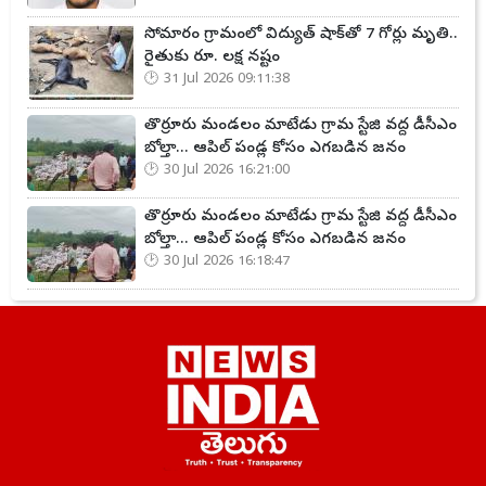
సోమారం గ్రామంలో విద్యుత్ షాక్‌తో 7 గోర్లు మృతి..
రైతుకు రూ. లక్ష నష్టం
31 Jul 2026 09:11:38
తొర్రూరు మండలం మాటేడు గ్రామ స్టేజి వద్ద డీసీఎం
బోల్తా... ఆపిల్ పండ్ల కోసం ఎగబడిన జనం
30 Jul 2026 16:21:00
తొర్రూరు మండలం మాటేడు గ్రామ స్టేజి వద్ద డీసీఎం
బోల్తా... ఆపిల్ పండ్ల కోసం ఎగబడిన జనం
30 Jul 2026 16:18:47