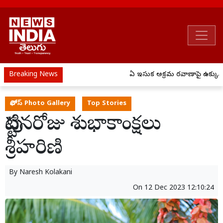
Breaking News
ఏపీ ఇసుక అక్రమ రవాణాపై ఉక్కుపాదం
ఫొటోస్ Photo Gallery
Top Stories
పుట్టినరోజు శుభాకాంక్షలు
శ్రీహరిణి
By
Naresh Kolakani
On
12 Dec 2023 12:10:24