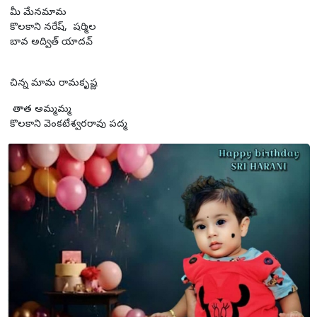
మీ మేనమామ
కొలకాని నరేష్, షర్మిల
బావ అద్విత్ యాదవ్
చిన్న మామ రామకృష్ణ
తాత అమ్మమ్మ
కొలకాని వెంకటేశ్వరరావు పద్మ