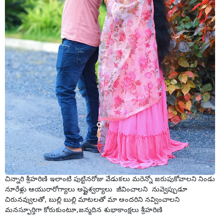
చిన్నారి శ్రీహరిణి ఇలాంటి పుట్టినరోజు వేడుకలు మరెన్నో జరుపుకోవాలని నిండు
నూరేళ్లు ఆయురారోగ్యాలు అష్టైశ్వర్యాలు జీవించాలని నువ్వెప్పుడూ
చిరునవ్వులతో, బుల్లి బుల్లి మాటలతో మా అందరిని నవ్వించాలని
మనస్ఫూర్తిగా కోరుకుంటూ,జన్మదిన శుభాకాంక్షలు శ్రీహరిణి