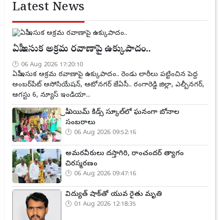
Latest News
ఏపీ ఇసుక అక్రమ రవాణాపై ఉక్కుపాదం..
06 Aug 2026 17:20:10
ఏపీ ఇసుక అక్రమ రవాణాపై ఉక్కుపాదం.. రెండు లారీలు పట్టించిన పెద్ద
అంబర్‌పేట్ అసోసియేషన్, ఆటోనగర్ జేఏసీ.. రంగారెడ్డి జిల్లా, ఎల్బీనగర్,
ఆగస్టు 6, న్యూస్ ఇండియా...
ప్రీ ఎయిమ్ కిడ్స్ స్కూల్‌లో ఘనంగా బోనాల
సంబరాలు
06 Aug 2026 09:52:16
అమరవీరులు దస్తాగిరి, రాంచందర్ త్యాగం
చిరస్మరణం
06 Aug 2026 09:47:16
విద్యుత్ షాక్‌తో యువ రైతు మృతి
01 Aug 2026 12:18:35