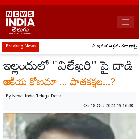
Breaking News
ఏపీ ఇసుక అక్రమ రవాణాపై ఉక్
ఇల్లందులో "విలేఖరి" పై దాడి
రాజకీయ కోణమా ... పాతకక్షల...?
By
News India Telugu Desk
On
18 Oct 2024 19:16:30