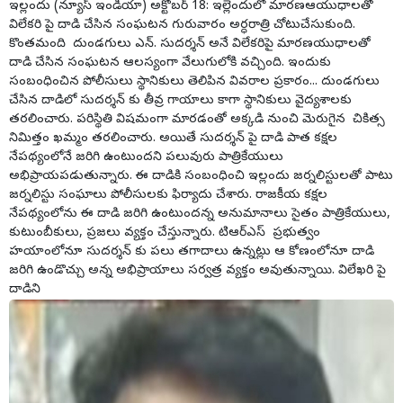
ఇల్లందు (న్యూస్ ఇండియా) అక్టోబర్ 18: ఇల్లెందులో మారణఆయుధాలతో
విలేకరి పై దాడి చేసిన సంఘటన గురువారం అర్ధరాత్రి చోటుచేసుకుంది.
కొంతమంది దుండగులు ఎన్. సుదర్శన్ అనే విలేకరిపై మారణయుధాలతో
దాడి చేసిన సంఘటన ఆలస్యంగా వేలుగులోకి వచ్చింది. ఇందుకు
సంబంధించిన పోలీసులు స్థానికులు తెలిపిన వివరాల ప్రకారం... దుండగులు
చేసిన దాడిలో సుదర్శన్ కు తీవ్ర గాయాలు కాగా స్థానికులు వైద్యశాలకు
తరలించారు. పరిస్థితి విషమంగా మారడంతో అక్కడి నుంచి మెరుగైన చికిత్స
నిమిత్తం ఖమ్మం తరలించారు. అయితే సుదర్శన్ పై దాడి పాత కక్షల
నేపథ్యంలోనే జరిగి ఉంటుందని పలువురు పాత్రికేయులు
అభిప్రాయపడుతున్నారు. ఈ దాడికి సంబంధించి ఇల్లందు జర్నలిస్టులతో పాటు
జర్నలిస్టు సంఘాలు పోలీసులకు ఫిర్యాదు చేశారు. రాజకీయ కక్షల
నేపథ్యంలోను ఈ దాడి జరిగి ఉంటుందన్న అనుమానాలు సైతం పాత్రికేయులు,
కుటుంబీకులు, ప్రజలు వ్యక్తం చేస్తున్నారు. టిఆర్ఎస్ ప్రభుత్వం
హయాంలోనూ సుదర్శన్ కు పలు తగాదాలు ఉన్నట్లు ఆ కోణంలోనూ దాడి
జరిగి ఉండొచ్చు అన్న అభిప్రాయాలు సర్వత్ర వ్యక్తం అవుతున్నాయి. విలేఖరి పై
దాడిని