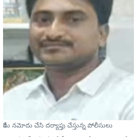
కేసు నమోదు చేసి దర్యాప్తు చేస్తున్న పోలీసులు