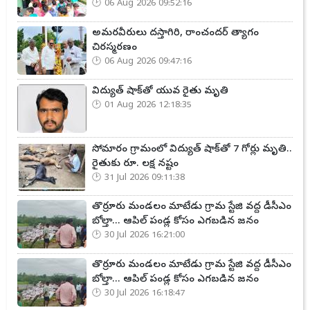
06 Aug 2026 09:52:16
అమరవీరులు దస్తాగిరి, రాంచందర్ త్యాగం
చిరస్మరణం
06 Aug 2026 09:47:16
విద్యుత్ షాక్‌తో యువ రైతు మృతి
01 Aug 2026 12:18:35
సోమారం గ్రామంలో విద్యుత్ షాక్‌తో 7 గోర్లు మృతి..
రైతుకు రూ. లక్ష నష్టం
31 Jul 2026 09:11:38
తొర్రూరు మండలం మాటేడు గ్రామ స్టేజి వద్ద డీసీఎం
బోల్తా... ఆపిల్ పండ్ల కోసం ఎగబడిన జనం
30 Jul 2026 16:21:00
తొర్రూరు మండలం మాటేడు గ్రామ స్టేజి వద్ద డీసీఎం
బోల్తా... ఆపిల్ పండ్ల కోసం ఎగబడిన జనం
30 Jul 2026 16:18:47