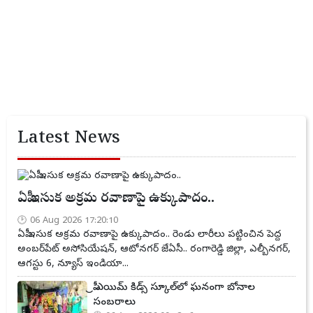
Latest News
ఏపీ ఇసుక అక్రమ రవాణాపై ఉక్కుపాదం..
06 Aug 2026 17:20:10
ఏపీ ఇసుక అక్రమ రవాణాపై ఉక్కుపాదం.. రెండు లారీలు పట్టించిన పెద్ద
అంబర్‌పేట్ అసోసియేషన్, ఆటోనగర్ జేఏసీ.. రంగారెడ్డి జిల్లా, ఎల్బీనగర్,
ఆగస్టు 6, న్యూస్ ఇండియా...
ప్రీ ఎయిమ్ కిడ్స్ స్కూల్‌లో ఘనంగా బోనాల
సంబరాలు