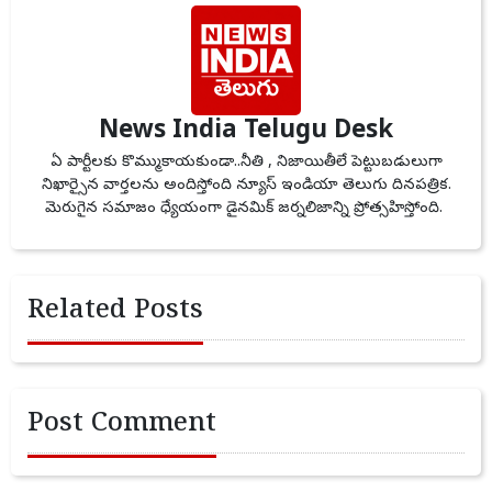
News India Telugu Desk
ఏ పార్టీలకు కొమ్ముకాయకుండా..నీతి , నిజాయితీలే పెట్టుబడులుగా
నిఖార్సైన వార్తలను అందిస్తోంది న్యూస్ ఇండియా తెలుగు దినపత్రిక.
మెరుగైన సమాజం ధ్యేయంగా డైనమిక్ జర్నలిజాన్ని ప్రోత్సహిస్తోంది.
Related Posts
Post Comment