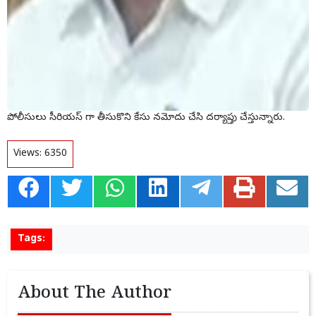
పోలీసులు సీరియస్ గా తీసుకొని కేసు నమోదు చేసి దర్యాప్తు చేస్తున్నారు.
Views:
6350
Tags:
About The Author