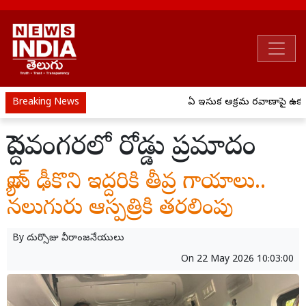
Breaking News
ఏపీ ఇసుక అక్రమ రవాణాపై ఉక్కుపా
పెద్దవంగరలో రోడ్డు ప్రమాదం
వ్యాన్ ఢీకొని ఇద్దరికి తీవ్ర గాయాలు..
నలుగురు ఆస్పత్రికి తరలింపు
By
దుర్సొజు వీరాంజనేయులు
On
22 May 2026 10:03:00