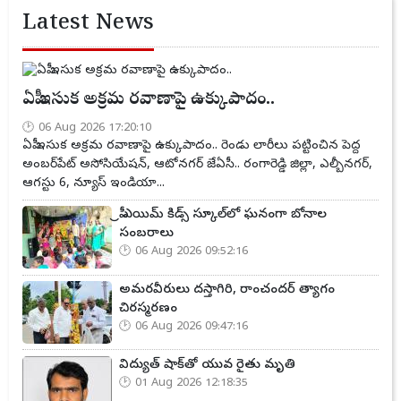
Latest News
ఏపీ ఇసుక అక్రమ రవాణాపై ఉక్కుపాదం..
06 Aug 2026 17:20:10
ఏపీ ఇసుక అక్రమ రవాణాపై ఉక్కుపాదం.. రెండు లారీలు పట్టించిన పెద్ద
అంబర్‌పేట్ అసోసియేషన్, ఆటోనగర్ జేఏసీ.. రంగారెడ్డి జిల్లా, ఎల్బీనగర్,
ఆగస్టు 6, న్యూస్ ఇండియా...
ప్రీ ఎయిమ్ కిడ్స్ స్కూల్‌లో ఘనంగా బోనాల
సంబరాలు
06 Aug 2026 09:52:16
అమరవీరులు దస్తాగిరి, రాంచందర్ త్యాగం
చిరస్మరణం
06 Aug 2026 09:47:16
విద్యుత్ షాక్‌తో యువ రైతు మృతి
01 Aug 2026 12:18:35