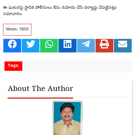
ఈ ఘటనపై స్థానిక పోలీసులు కేసు నమోదు చేసి దర్యాప్తు చేపట్టినట్లు
సమాచారం.
Views:
1850
Tags:
About The Author