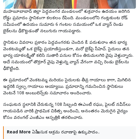
మహబూబాబాద్ జిల్లా పెద్దవంగర మండలంలో శుక్రవారం ఉదయం జరిగిన
రోడ్డు ప్రమాదం స్థానికంగా కలకలం రేపింది. మండలంలోని గంట్లకుంట రోడ్
సమీపంలో ఉదయం సుమారు 6 గంటల సమయంలో ఒక వ్యాన్ రెండు
బైక్‌లను ఢీకొట్టడంతో నలుగురు గాయపడ్డారు.
స్థానికుల వివరాల ప్రకారం పెద్దవంగరకు చెందిన కే. పరుశురాం తన భార్య
వెంకటమ్మతో ఒక బైక్‌పై ప్రయాణిస్తుండగా, మరో బైక్‌పై సీహెచ్. సైదులు తన
భార్య యాకలక్ష్మితో కలిసి సుతారీ పనుల కోసం తిరుమలగిరి వైపు వెళ్తున్నారు.
అదే సమయంలో తొర్రూర్ వైపు వెళ్తున్న వ్యాన్ వేగంగా వచ్చి రెండు బైక్‌లను
ఢీకొట్టింది.
ఈ ప్రమాదంలో వెంకటమ్మ మరియు సైదులకు తీవ్ర గాయాలు కాగా, మిగిలిన
ఇద్దరికి స్వల్ప గాయాలు అయ్యాయి. ప్రమాదాన్ని గమనించిన స్థానికులు
వెంటనే 108 అంబులెన్స్‌కు సమాచారం అందించారు.
సంఘటన స్థలానికి చేరుకున్న 108 సిబ్బంది ఈఎంటీ రఘు, పైలట్ నవీన్‌లు
గాయపడిన వారికి ప్రాథమిక చికిత్స అందించి, అనంతరం మెరుగైన వైద్యం
కోసం వరంగల్ ఎంజీఎం ఆస్పత్రికి తరలించారు.
Read More
ఏపీ ఇసుక అక్రమ రవాణాపై ఉక్కుపాదం..