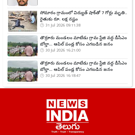
సోమారం గ్రామంలో విద్యుత్ షాక్‌తో 7 గోర్లు మృతి..
రైతుకు రూ. లక్ష నష్టం
31 Jul 2026 09:11:38
తొర్రూరు మండలం మాటేడు గ్రామ స్టేజి వద్ద డీసీఎం
బోల్తా... ఆపిల్ పండ్ల కోసం ఎగబడిన జనం
30 Jul 2026 16:21:00
తొర్రూరు మండలం మాటేడు గ్రామ స్టేజి వద్ద డీసీఎం
బోల్తా... ఆపిల్ పండ్ల కోసం ఎగబడిన జనం
30 Jul 2026 16:18:47