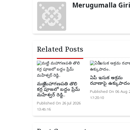
Merugumalla Gir
Related Posts
ఏపీ ఇసుక అక్రమ
రవాణాపై ఉక్కుపాదం.
మట్టి మహాగణపతి తొలి
కర్ర పూజలో బద్దం ప్రేమ్
Published On 06 Aug 
మహేశ్వర్ రెడ్డి..
17:20:10
Published On 26 Jul 2026
13:45:16