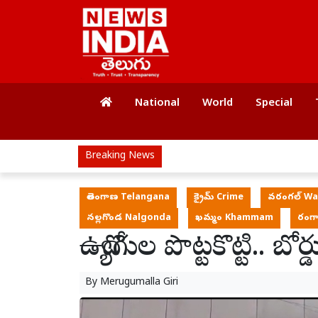
National
World
Special
Breaking News
తెలంగాణ Telangana
క్రైమ్ Crime
వరంగల్ Wa
నల్లగొండ Nalgonda
ఖమ్మం Khammam
రంగా
ఉద్యోగుల పొట్టకొట్టి.. బోర
By
Merugumalla Giri