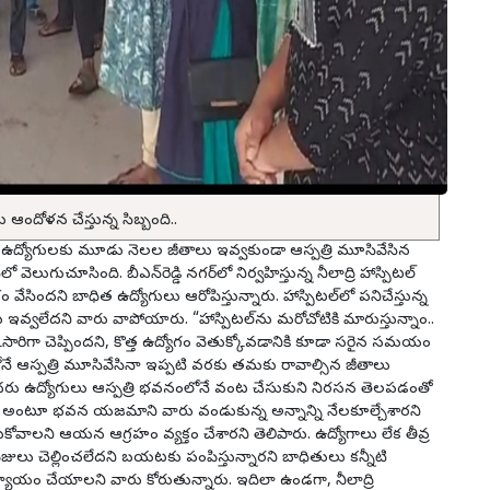
ఆందోళన చేస్తున్న సిబ్బంది..
ినిధి: ఉద్యోగులకు మూడు నెలల జీతాలు ఇవ్వకుండా ఆస్పత్రి మూసివేసిన
ెలుగుచూసింది. బీఎన్‌రెడ్డి నగర్‌లో నిర్వహిస్తున్న నీలాద్రి హాస్పిటల్
 వేసిందని బాధిత ఉద్యోగులు ఆరోపిస్తున్నారు. హాస్పిటల్‌లో పనిచేస్తున్న
్వలేదని వారు వాపోయారు. “హాస్పిటల్‌ను మరోచోటికి మారుస్తున్నాం..
గా చెప్పిందని, కొత్త ఉద్యోగం వెతుక్కోవడానికి కూడా సరైన సమయం
లోనే ఆస్పత్రి మూసివేసినా ఇప్పటి వరకు తమకు రావాల్సిన జీతాలు
ొందరు ఉద్యోగులు ఆస్పత్రి భవనంలోనే వంట చేసుకుని నిరసన తెలపడంతో
న్నారు” అంటూ భవన యజమాని వారు వండుకున్న అన్నాన్ని నేలకూల్చేశారని
ోవాలని ఆయన ఆగ్రహం వ్యక్తం చేశారని తెలిపారు. ఉద్యోగాలు లేక తీవ్ర
జులు చెల్లించలేదని బయటకు పంపిస్తున్నారని బాధితులు కన్నీటి
ాయం చేయాలని వారు కోరుతున్నారు. ఇదిలా ఉండగా, నీలాద్రి