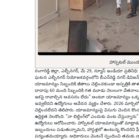
హాస్పటల్ ముందు 
రంగారెడ్డి జిల్లా, ఎల్బీనగర్, మే 29, న్యూస్ ఇండియా ప్రత
ఘటన ఎల్బీనగర్ నియోజకవర్గంలోని బీఎన్‌రెడ్డి నగర్ డివిజన్‌లో వ
యాజమాన్యం సిబ్బందికి జీతాలు చెల్లించకుండా ఆస్పత్రికి తాళం
దాదాపు 60 మంది సిబ్బందికి గత మూడు నెలలుగా వేతనాలు ఇవ
ఇకపై రావాల్సిన అవసరం లేదు” అంటూ యాజమాన్యం ఒక్కసారి
ఇవ్వలేదని ఉద్యోగులు ఆవేదన వ్యక్తం చేశారు. 2026 మార్చి
చెల్లించలేదని తెలిపారు. యాజమాన్యంపై విసుగు చెందిన క
ఉద్రిక్తత నెలకొంది. “నా బిల్డింగ్‌లో ఎందుకు వంట చేస్తు
ఉద్యోగులు ఆరోపించారు. హాస్పిటల్ యాజమాన్యంతో మాట్లాడుక
ఇబ్బందులు పడుతున్నామని, హాస్టళ్లలో ఉంటున్న కొందరిని ఫీ
పర్యంతమయ్యారు. అధికారులు వెంటనే స్పందించి తమకు న్య