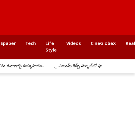
Epaper
Tech
Life
Videos
CineGlobeX
Rea
Style
 ఉక్కుపాదం..
ప్రీ ఎయిమ్ కిడ్స్ స్కూల్‌లో ఘనంగా బోనాల సంబరాలు