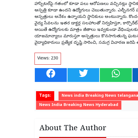
హాస్పిటల్‌పై గతంలో కూడా పలు ఆరోపణలు వచ్చినట్లు స్థా
ఆస్పత్రి కూడా ఉందని ఉద్యోగులు చెబుతున్నారు. ఎల్బీనగర్ 
ఆస్పత్రులు అనేకం ఉన్నాయని స్థానికులు అంటున్నారు. కొంద
వైద్య సేవలను ఇతర డాక్టర్ల సలహాలతో నిర్వహిస్తూ, కార్పొరేట్
అయితే ఉద్యోగులకు మాత్రం జీతాలు ఇవ్వకుండా వేధింపులకు గ
యాజమాన్యాలు మారుస్తూ ఆస్పత్రులు కొనసాగుతున్న ఘటనలు
వైద్యాధికారులు ప్రత్యేక దృష్టి సారించి, సమగ్ర విచారణ జరిప
Views:
230
Tags:
News india Breaking News telangan
News India Breaking News Hyderabad
About The Author