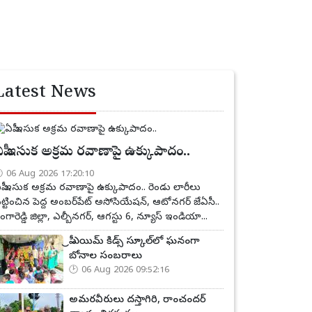
Latest News
పీ ఇసుక అక్రమ రవాణాపై ఉక్కుపాదం..
06 Aug 2026 17:20:10
పీ ఇసుక అక్రమ రవాణాపై ఉక్కుపాదం.. రెండు లారీలు
ట్టించిన పెద్ద అంబర్‌పేట్ అసోసియేషన్, ఆటోనగర్ జేఏసీ..
ంగారెడ్డి జిల్లా, ఎల్బీనగర్, ఆగస్టు 6, న్యూస్ ఇండియా...
ప్రీ ఎయిమ్ కిడ్స్ స్కూల్‌లో ఘనంగా
బోనాల సంబరాలు
06 Aug 2026 09:52:16
అమరవీరులు దస్తాగిరి, రాంచందర్