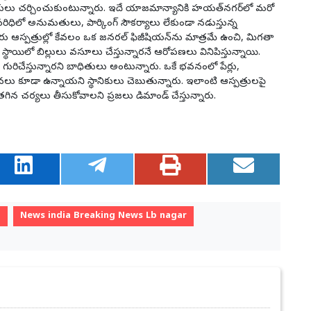
నికులు చర్చించుకుంటున్నారు. ఇదే యాజమాన్యానికి హయత్‌నగర్‌లో మరో
పరిధిలో అనుమతులు, పార్కింగ్ సౌకర్యాలు లేకుండా నడుస్తున్న
రు ఆస్పత్రుల్లో కేవలం ఒక జనరల్ ఫిజీషియన్‌ను మాత్రమే ఉంచి, మిగతా
 స్థాయిలో బిల్లులు వసూలు చేస్తున్నారనే ఆరోపణలు వినిపిస్తున్నాయి.
ురిచేస్తున్నారని బాధితులు అంటున్నారు. ఒకే భవనంలో పేర్లు,
 కూడా ఉన్నాయని స్థానికులు చెబుతున్నారు. ఇలాంటి ఆస్పత్రులపై
ి తగిన చర్యలు తీసుకోవాలని ప్రజలు డిమాండ్ చేస్తున్నారు.
a
News india Breaking News Lb nagar