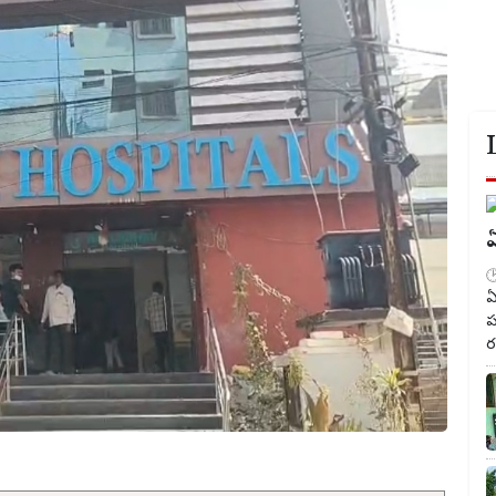
ఏ
ఏ
ప
ర