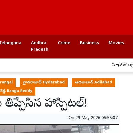
Telangana
Andhra
Crime
Business
Movies
Pradesh
ఏపీ ఇసుక అక్రమ రవాణాపై
rangal
హైదరాబాద్ Hyderabad
ఆదిలాబాద్ Adilabad
రెడ్డి Ranga Reddy
్డు తిప్పేసిన హాస్పిటల్!
On
29 May 2026 05:55:07