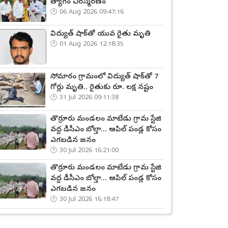
త్యాగం చిరస్మరణం
06 Aug 2026 09:47:16
విద్యుత్ షాక్‌తో యువ రైతు మృతి
01 Aug 2026 12:18:35
సోమారం గ్రామంలో విద్యుత్ షాక్‌తో 7
గోర్లు మృతి.. రైతుకు రూ. లక్ష నష్టం
31 Jul 2026 09:11:38
తొర్రూరు మండలం మాటేడు గ్రామ స్టేజి
వద్ద డీసీఎం బోల్తా... ఆపిల్ పండ్ల కోసం
ఎగబడిన జనం
30 Jul 2026 16:21:00
తొర్రూరు మండలం మాటేడు గ్రామ స్టేజి
వద్ద డీసీఎం బోల్తా... ఆపిల్ పండ్ల కోసం
ఎగబడిన జనం
30 Jul 2026 16:18:47