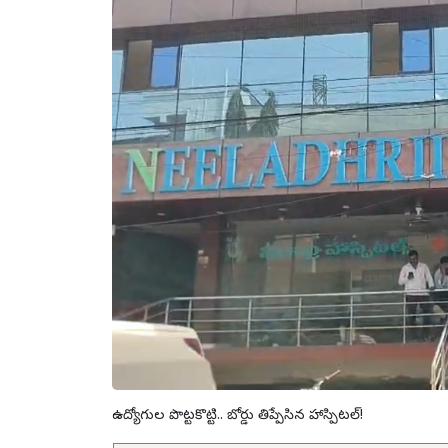
ఉద్యోగుల పొట్టకొట్టి.. బోర్డు తిప్పేసిన హాస్పిటల్!