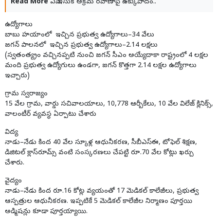
Read More
ఏపీ ఇసుక అక్రమ రవాణాపై ఉక్కుపాదం..
ఉద్యోగాలు
బాబు హయాంలో ఇచ్చిన ప్రభుత్వ ఉద్యోగాలు–34 వేలు
జగన్‌ పాలనలో ఇచ్చిన ప్రభుత్వ ఉద్యోగాలు–2.14 లక్షలు
(స్వతంత్య్రం వచ్చినప్పటి నుంచి జగన్‌ సీఎం అయ్యేదాకా రాష్ట్రంలో 4 లక్షల
మంది ప్రభుత్వ ఉద్యోగులు ఉండగా, జగన్‌ కొత్తగా 2.14 లక్షల ఉద్యోగాలు
ఇచ్చారు)
గ్రామ స్వరాజ్యం
15 వేల గ్రామ, వార్డు సచివాలయాలు, 10,778 ఆర్బీకేలు, 10 వేల విలేజ్‌ క్లినిక్స్,
వాలంటీర్‌ వ్యవస్థ ఏర్పాటు చేశారు
విద్య
నాడు–నేడు కింద 40 వేల స్కూళ్ల ఆధునీకరణ, సీబీఎస్‌ఈ, టోఫెల్‌ శిక్షణ,
డిజిటల్‌ క్లాస్‌రూమ్స్‌ వంటి సంస్కరణలు చేపట్టి రూ.70 వేల కోట్లు ఖర్చు
చేశారు.
వైద్యం
నాడు–నేడు కింద రూ.16 కోట్ల వ్యయంతో 17 మెడికల్‌ కాలేజీలు, ప్రభుత్వ
ఆస్పత్రుల ఆధునీకరణ. ఇప్పటికే 5 మెడికల్‌ కాలేజీల నిర్మాణం పూర్తయి
అడ్మిషన్లు కూడా పూర్తయ్యాయి.