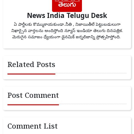
News India Telugu Desk
ఏ పార్టీలకు కొమ్ముకాయకుండా..నీతి , నిజాయితీలే పెట్టుబడులుగా
నిఖార్సైన వార్తలను అందిస్తోంది న్యూస్ ఇండియా తెలుగు దినపత్రిక.
మెరుగైన సమాజం ధ్యేయంగా డైనమిక్ జర్నలిజాన్ని ప్రోత్సహిస్తోంది.
Related Posts
Post Comment
Comment List