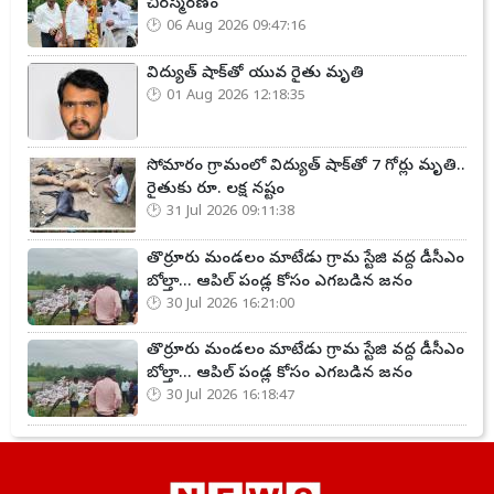
చిరస్మరణం
06 Aug 2026 09:47:16
విద్యుత్ షాక్‌తో యువ రైతు మృతి
01 Aug 2026 12:18:35
సోమారం గ్రామంలో విద్యుత్ షాక్‌తో 7 గోర్లు మృతి..
రైతుకు రూ. లక్ష నష్టం
31 Jul 2026 09:11:38
తొర్రూరు మండలం మాటేడు గ్రామ స్టేజి వద్ద డీసీఎం
బోల్తా... ఆపిల్ పండ్ల కోసం ఎగబడిన జనం
30 Jul 2026 16:21:00
తొర్రూరు మండలం మాటేడు గ్రామ స్టేజి వద్ద డీసీఎం
బోల్తా... ఆపిల్ పండ్ల కోసం ఎగబడిన జనం
30 Jul 2026 16:18:47