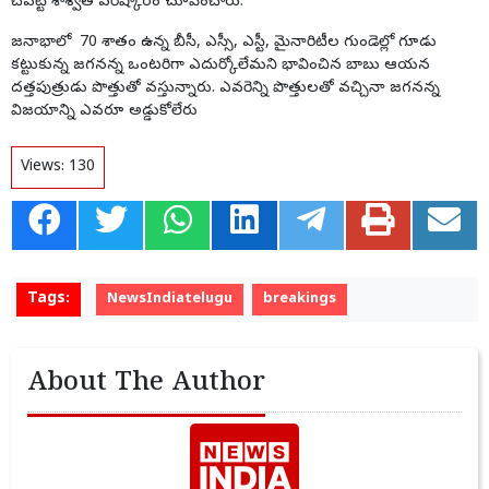
చేపట్టి శాశ్వత పరిష్కారం చూపించారు.
జనాభాలో 70 శాతం ఉన్న బీసీ, ఎస్సీ, ఎస్టీ, మైనారిటీల గుండెల్లో గూడు
కట్టుకున్న జగనన్న ఒంటరిగా ఎదుర్కోలేమని భావించిన బాబు ఆయన
దత్తపుత్రుడు పొత్తుతో వస్తున్నారు. ఎవరెన్ని పొత్తులతో వచ్చినా జగనన్న
విజయాన్ని ఎవరూ అడ్డుకోలేరు
Views:
130
Tags:
NewsIndiatelugu
breakings
About The Author