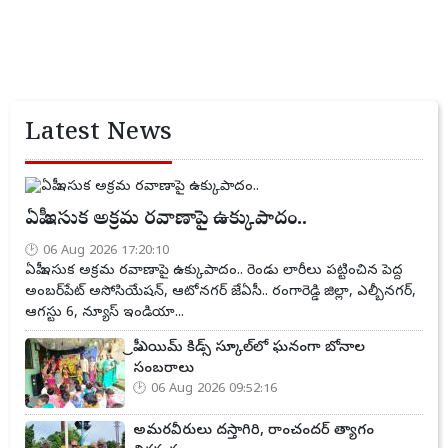
Latest News
ఏపీ ఇసుక అక్రమ రవాణాపై ఉక్కుపాదం..
06 Aug 2026 17:20:10
ఏపీ ఇసుక అక్రమ రవాణాపై ఉక్కుపాదం.. రెండు లారీలు పట్టించిన పెద్ద
అంబర్‌పేట్ అసోసియేషన్, ఆటోనగర్ జేఏసీ.. రంగారెడ్డి జిల్లా, ఎల్బీనగర్,
ఆగస్టు 6, న్యూస్ ఇండియా...
ప్రీ ఎయిమ్ కిడ్స్ స్కూల్‌లో ఘనంగా బోనాల
సంబరాలు
06 Aug 2026 09:52:16
అమరవీరులు దస్తాగిరి, రాంచందర్ త్యాగం