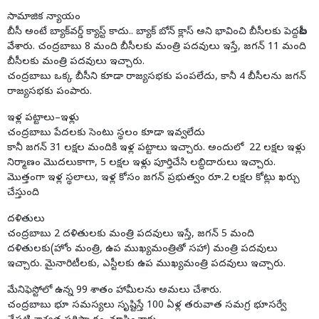
సామాజిక న్యాయం
బీసీ అంటే బ్యాక్‌వర్డ్‌ క్యాస్ట్‌ కాదు.. బ్యాక్‌ బోన్‌ క్లాస్‌ అని భావించి బీసీలకు పెద్దపీట
వేశారు. చంద్రబాబు 8 మంది బీసీలకు మంత్రి పదవులు ఇస్తే, జగన్ 11 మంది
బీసీలకు మంత్రి పదవులు ఇచ్చారు.
చంద్రబాబు ఒక్క బీసీని కూడా రాజ్యసభకు పంపలేదు, కానీ 4 బీసీలను జగన్‌
రాజ్యసభకు పంపారు.
ఇళ్ల పట్టాలు–ఇళ్లు
చంద్రబాబు పేదలకు సెంటు స్థలం కూడా ఇవ్వలేదు
కానీ జగన్‌ 31 లక్షల మందికి ఇళ్ల పట్టాలు ఇచ్చారు. అందులో 22 లక్షల ఇళ్లు
నిర్మాణం మొదలుకాగా, 5 లక్షల ఇళ్లు పూర్తిచేసి లబ్ధిదారులు ఇచ్చారు.
మొత్తంగా ఇళ్ల స్థలాలు, ఇళ్ల కోసం జగన్‌ ప్రభుత్వం రూ.2 లక్షల కోట్లు ఖర్చు
చేస్తుంది
దళితులు
చంద్రబాబు 2 దళితులకు మంత్రి పదవులు ఇస్తే, జగన్‌ 5 మంది
దళితులకు(హోం మంత్రి, ఉప ముఖ్యమంత్రితో సహా) మంత్రి పదవులు
ఇచ్చారు. మైనారిటీలకు, ఎస్టీలకు ఉప ముఖ్యమంత్రి పదవులు ఇచ్చారు.
మేనిఫెస్టోలో ఉన్న 99 శాతం హామీలను అమలు చేశారు.
చంద్రబాబు భూ సమస్యలు సృష్టిస్తే 100 ఏళ్ల తరువాత సమగ్ర భూసర్వే