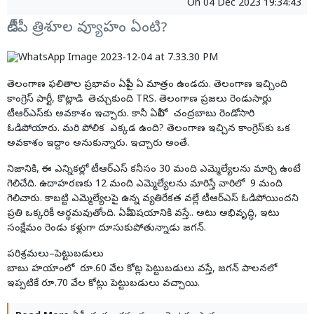
On
04 Dec 2023 19:34:43
టీడీపీ త్రిశూల వ్యూహం ఏంటి?
తెలంగాణ ఫలితాల ప్రభావం ఏపీపై ఏ మాత్రం ఉండదు. తెలంగాణ ఇచ్చింది
కాంగ్రెస్‌ పార్టీ, కొట్లాడి తెచ్చుకుంది TRS. తెలంగాణ ప్రజలు రెండుసార్లు
టీఆర్‌ఎస్‌కు అవకాశం ఇచ్చారు. కానీ ఏపీలో చంద్రబాబు రెండోసారి
ఓడిపోయారు. మరి పోలిక ఎక్కడ ఉంది? తెలంగాణ ఇచ్చిన కాంగ్రెస్‌కు ఒక
అవకాశం ఇద్దాం అనుకున్నారు. ఇచ్చారు అంతే.
నిజానికి, ఈ ఎన్నికల్లో టీఆర్‌ఎస్‌ కనీసం 30 మంది ఎమ్మెల్యేలను మార్చి ఉంటే
గెలిచేది. ఉదాహరణకు 12 మంది ఎమ్మెల్యేలను మారిస్తే వారిలో 9 మంది
గెలిచారు. కాబట్టి ఎమ్మెల్యేలపై ఉన్న వ్యతిరేకత వల్లే టీఆర్‌ఎస్‌ ఓడిపోయిందని
ప్రతి ఒక్కరికీ అర్థమవుతోంది. ఏపీ విషయానికి వస్తే.. అటు అభివృద్ధి, ఇటు
సంక్షేమం రెండు కళ్లుగా దూసుకుపోతున్నాడు జగన్‌.
పరిశ్రమలు–పెట్టుబడులు
బాబు హయాంలో రూ.60 వేల కోట్ల పెట్టుబడులు వస్తే, జగన్‌ పాలనలో
ఇప్పటికే రూ.70 వేల కోట్లు పెట్టుబడులు వచ్చాయి.