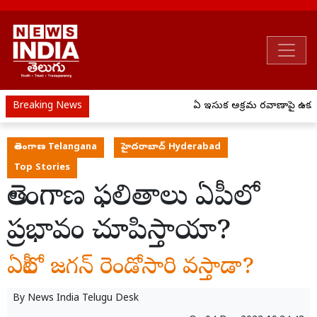
Breaking News
ఏపీ ఇసుక అక్రమ రవాణాపై ఉక్కు
తెలంగాణ Telangana
హైదరాబాద్ Hyderabad
Top Stories
తెలంగాణ ఫలితాలు ఏపీలో
ప్రభావం చూపిస్తాయా?
ఏపీలో జగన్ రెండోసారి వస్తాడా?
By
News India Telugu Desk