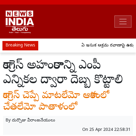
Breaking News
ఏపీ ఇసుక అక్రమ రవాణాపై ఉక్కుపాద
కాంగ్రెస్ అహంకారాన్ని ఎంపీ
ఎన్నికల ద్వారా దెబ్బ కొట్టాలి
కాంగ్రెస్ చెప్పే మాటలేమో ఆకాశంలో
చేతలేమో పాతాళంలో
By
దుర్సొజు వీరాంజనేయులు
On
25 Apr 2024 22:58:31