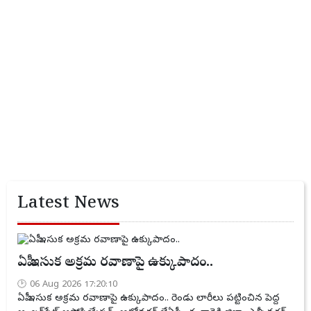
Latest News
ఏపీ ఇసుక అక్రమ రవాణాపై ఉక్కుపాదం..
06 Aug 2026 17:20:10
ఏపీ ఇసుక అక్రమ రవాణాపై ఉక్కుపాదం.. రెండు లారీలు పట్టించిన పెద్ద