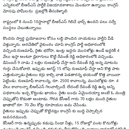
ఎన్నికలలో బీఆర్ఎస్ పార్టీకే విజయావకాశాలు మెండుగా ఉన్నాయి. కాంగ్రెస్
మోసపు హామీలను ప్రజల్లోకి తీసుకెళ్ళాలి.
రాష్ట్రంలో 8 నుంచి 10స్థానాల్లో బీఆర్ఎస్ గెలిచే ఛాన్స్ ఉందని పలు సర్వే
సంస్థలు చెబుతున్నాయి.
కొందరు స్వార్థ ప్రయోజనాల కోసం లబ్ధి పొందిన నాయకులు పార్టీని వీడి
వెళ్తున్నారు. అరచేతిలో వైకుంఠం చూపి కాంగ్రెస్ పార్టీ అధికారంలోకి
వచ్చింది.రుణమాఫీ, రైతు భరోసా, ఇంట్ల ఇద్దరు ముసళోళ్లు ఉండే ఇద్దరికీ 4
వేలు ఇస్తా అంటూ డైలాగులు కొట్టి రేవంత్ రెడ్డి అధికారంలోకి వచ్చిండు.
డిసెంబర్ 9 నాడు 2 లక్షల రుణమాఫీ చేస్తా అని రేవంత్ రెడ్డి అన్న మాటను
గుర్తు చేసుకోవాలె. ఇప్పుడు ఆగస్ట్ 15 లోపు రుణమాఫీ చేస్తా అని కొత్త పాట
ఎత్తుకున్నాడు.రైతులు కర్రు కాల్చి వాత పెడతారన్న భయంతో కొత్త వాయిదా
పెట్టిండు. రుణమాఫీ కావాలన్న, రూ. 2500 కావాలన్న, ముసలోళ్లకు రూ. 4
వేలు కావాలన్నా బీఆర్ఎస్ గెలవాల్సిందే. లేదంటే రేవంత్ రెడ్డి ఉన్న అన్ని
పథకాలను ఇచ్చ కొట్టుడు ఖాయం. రైతు బంధు ఏమైందయ్యా అంటే ఓ మంత్రి
చెప్పుతోని కొడుతా అంటాడు. గౌరవ కేసీఆర్ గారు 70 లక్షల మంది రైతుల
ఖాతాలో రూ. 70 వేల కోట్ల రూపాయల జమ చేసిండు.
రైతులు ఇప్పుడు చెప్పుతో కొట్టినట్లు కాంగ్రెస్ కు బుద్ధి చెప్పాల్సిన
అవసరముంది.
కేసీఆర్ గారు ఉన్నప్పుడు కడుపు నిండా నీళ్లు, 15 రోజుల్లో పంట కొనుగోళ్లు