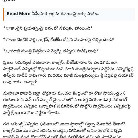
Read More
ఏపీ ఇసుక అక్రమ రవాణాపై ఉక్కుపాదం..
*👉కాంగ్రెస్ ప్రభుత్వంపై జనంలో నమ్మకం పోయింది*
*👉ఇంటింటికి వెళ్లి కాంగ్రెస్, బీజేపీలు చేసిన మోసాలపై చర్చించండి*
*👉మాజీ మంత్రి సిద్దిపేట ఎమ్మెల్యే తన్నీరు హరీష్ రావు*
ప్రజల సమస్యలే ఎజెండాగా, కాంగ్రెస్, బీజేపీ మోసాలను ఎండగడుతూ
పార్లమెంట్ ఎన్నికల్లో కొట్లాడుదామని మాజీ మంత్రివర్యులు సిద్దిపేట ఎమ్మెల్యే శ్రీ
తన్నీరు హరీష్ రావు గారు మరియు మాజీ మంత్రివర్యులు శ్రీ ఎర్రబెల్లి దయాకర్
రావు గారు అన్నారు.
మహబూబాబాద్ జిల్లా తొర్రూరు మండల కేంద్రంలో ఈ రోజు సాయంత్రం 6
గంటలకు పి ఎస్ ఆర్ స్కూల్ మైదానంలో పాలకుర్తి నియోజకవర్గ వరంగల్
పార్లమెంటు ఎన్నికల సన్నాహక సమావేశంలో పాల్గొని పార్లమెంటు ఎన్నికలపై
పార్టీ శ్రేణులకు దిశా నిర్దేశం చేశారు.
గత అసెంబ్లీ ఎన్నికల ఫలితాలలో చాలా స్థానాల్లో స్వల్ప మెజారిటీ తేడాలో
కాంగ్రెస్ విజయం సాధించింది. అబద్ధపు హామీలతో అధికారంలోకి వచ్చిన
కాంగ్రెస్ పై వంద రోజుల్లోనే ప్రజల్లో తీవ్ర వ్యతిరేకత వచ్చింది. పార్లమెంటు