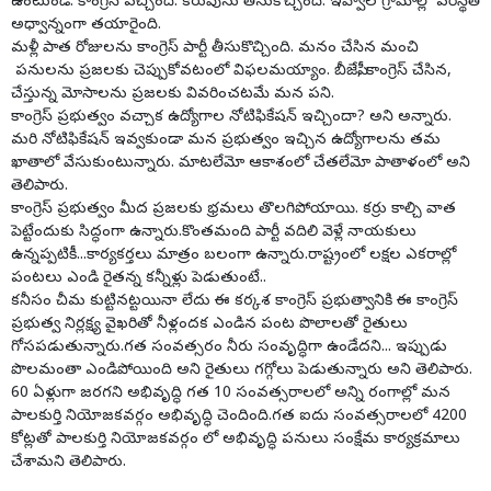
ఉంటుండె. కాంగ్రెస్ వచ్చింది. కరువును తీసుకొచ్చింది. ఇవ్వాల గ్రామాల్లో పరిస్థితి
అధ్వాన్నంగా తయారైంది.
మళ్లీ పాత రోజులను కాంగ్రెస్ పార్టీ తీసుకొచ్చింది. మనం చేసిన మంచి
పనులను ప్రజలకు చెప్పుకోవటంలో విఫలమయ్యాం. బీజేపీ, కాంగ్రెస్ చేసిన,
చేస్తున్న మోసాలను ప్రజలకు వివరించటమే మన పని.
కాంగ్రెస్ ప్రభుత్వం వచ్చాక ఉద్యోగాల నోటిఫికేషన్ ఇచ్చిందా? అని అన్నారు.
మరి నోటిఫికేషన్ ఇవ్వకుండా మన ప్రభుత్వం ఇచ్చిన ఉద్యోగాలను తమ
ఖాతాలో వేసుకుంటున్నారు. మాటలేమో ఆకాశంలో చేతలేమో పాతాళంలో అని
తెలిపారు.
కాంగ్రెస్ ప్రభుత్వం మీద ప్రజలకు భ్రమలు తొలగిపోయాయి. కర్రు కాల్చి వాత
పెట్టేందుకు సిద్ధంగా ఉన్నారు.కొంతమంది పార్టీ వదిలి వెళ్లే నాయకులు
ఉన్నప్పటికీ...కార్యకర్తలు మాత్రం బలంగా ఉన్నారు.రాష్ట్రంలో లక్షల ఎకరాల్లో
పంటలు ఎండి రైతన్న కన్నీళ్లు పెడుతుంటే..
కనీసం చీమ కుట్టినట్టయినా లేదు ఈ కర్కశ కాంగ్రెస్ ప్రభుత్వానికి ఈ కాంగ్రెస్
ప్రభుత్వ నిర్లక్ష్య వైఖరితో నీళ్లందక ఎండిన పంట పొలాలతో రైతులు
గోసపడుతున్నారు.గత సంవత్సరం నీరు సంవృద్ధిగా ఉండేదని... ఇప్పుడు
పొలమంతా ఎండిపోయింది అని రైతులు గగ్గోలు పెడుతున్నారు అని తెలిపారు.
60 ఏళ్లుగా జరగని అభివృద్ధి గత 10 సంవత్సరాలలో అన్ని రంగాల్లో మన
పాలకుర్తి నియోజకవర్గం అభివృద్ధి చెందింది.గత ఐదు సంవత్సరాలలో 4200
కోట్లతో పాలకుర్తి నియోజకవర్గం లో అభివృద్ధి పనులు సంక్షేమ కార్యక్రమాలు
చేశామని తెలిపారు.