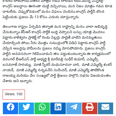
కోటలు దాటినాయి.చేతలు మాత్రం గడప దాటడం లేదు.మొన్న ఎన్నికల్లో
కాంగ్రెస్ అబద్ధాలు ఊరంతా చుట్టి వచ్చినాయి, మన నిజం మాత్రం గడప కూడ
దాటలేదు. చెప్పుకోవడంలో మనం విఫలం చెందినం.కాంగ్రెస్ పార్టీనీ బొంద
పెట్టేందుకు ప్రజలు మే 13 కోసం ఎదురు చూస్తున్నారు.
తెలంగాణ రాష్ట్రం ఏర్పడిన తర్వాత మన రాష్ట్రాన్ని మనం చాలా అభివృద్ధి
చేసుకున్నాం.కేసీఆర్ కాంగ్రెస్ పార్టీకి బుద్ది చెప్పాలని బస్సు యాత్ర మొదలు
పెట్టారు.కాళేశ్వరం ప్రాజెక్ట్ లో రెండు పిల్లర్లు పాడైతే వాటిని మరమ్మతులు
చేయాల్సింది పోయి నీరు మొత్తం సముద్రంలోకి విడిచి పెట్టారు.కాంగ్రెస్ పార్టీ
చెప్పిన అబద్ధపు హామీలను ప్రజలు నమ్మి మోసపోయారు. ప్రజలు కాంగ్రెస్
పార్టీని అనవసరంగా గెలిపించామని తల పట్టుకుంటున్నారు.ఈ కార్యక్రమంలో
వరంగల్ బీఆర్ఎస్ పార్టీ అభ్యర్థి శ్రీ మారేపల్లి సుధీర్ కుమార్, ఎమ్మెల్సీ
బసవరాజ్ సారయ్య, మాజీ స్పీకర్ మధుసూదనా చారి, మాజీ ఎమ్మెల్యే శంకర్
నాయక్, మాజీ ఎమ్మెల్యే నన్నపనేని సురేందర్, మాజీ ఎమ్మెల్యే తాటికొండ
రాజయ్య మరియు వేల సంఖ్యలో పార్టీ శ్రేణులు పాల్గొని సభను విజయవంతం
చేశారు అని అన్నారు.
Views:
100