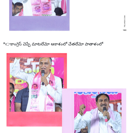
*👉కాంగ్రెస్ చెప్పే మాటలేమో ఆకాశంలో చేతలేమో పాతాళంలో