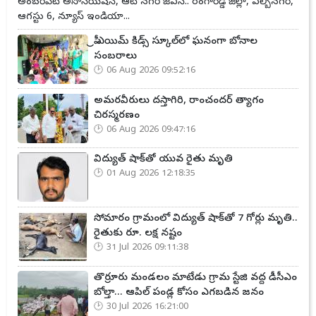
అంబర్‌పేట్ అసోసియేషన్, ఆటోనగర్ జేఏసీ.. రంగారెడ్డి జిల్లా, ఎల్బీనగర్,
ఆగస్టు 6, న్యూస్ ఇండియా...
ప్రీ ఎయిమ్ కిడ్స్ స్కూల్‌లో ఘనంగా బోనాల
సంబరాలు
06 Aug 2026 09:52:16
అమరవీరులు దస్తాగిరి, రాంచందర్ త్యాగం
చిరస్మరణం
06 Aug 2026 09:47:16
విద్యుత్ షాక్‌తో యువ రైతు మృతి
01 Aug 2026 12:18:35
సోమారం గ్రామంలో విద్యుత్ షాక్‌తో 7 గోర్లు మృతి..
రైతుకు రూ. లక్ష నష్టం
31 Jul 2026 09:11:38
తొర్రూరు మండలం మాటేడు గ్రామ స్టేజి వద్ద డీసీఎం
బోల్తా... ఆపిల్ పండ్ల కోసం ఎగబడిన జనం
30 Jul 2026 16:21:00