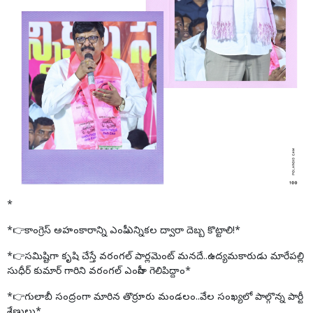
*
*👉కాంగ్రెస్ అహంకారాన్ని ఎంపీ ఎన్నికల ద్వారా దెబ్బ కొట్టాలి!*
*👉సమిష్టిగా కృషి చేస్తే వరంగల్ పార్లమెంట్ మనదే..ఉద్యమకారుడు మారేపల్లి
సుధీర్ కుమార్ గారిని వరంగల్ ఎంపీగా గెలిపిద్దాం*
*👉గులాబీ సంద్రంగా మారిన తొర్రూరు మండలం..వేల సంఖ్యలో పాల్గొన్న పార్టీ
శ్రేణులు*