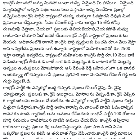
కాంగ్రెస్ పాలనలో బస్సు మినహా అంతా తుస్సే. ఏమైంది మీ హామీలు.. ఏమైంది
మ్యానిఫెస్టోలో ఇచ్చిన పథకాలు.అసలు వస్తాయా అన్న సందేహం ప్రజల్లో
వచ్చేసింది.కాంగ్రెస్ పార్టీని రాష్ట్రంలో తుక్కు తుక్కుగా ఓడిస్తారని దేవుడి మీద
ప్రమాణాలు చేస్తున్నారు. సీఎం రేవంత్ రెడ్డి గారు ఆగస్టు 15 తేదీ లోపు
రుణమాఫీ చేస్తావా, చేయవా? ప్రజలకు తెలియజేయాలి,చేయకపోతే నువ్వు
రాజీనామా చేయాలి.ఏదో ఒకటి చేయి.కాంగ్రెస్ పార్టీకి రాష్ట్రంలో ప్రజలు ఓటు
వేయరు. అధికారంలోకి రాగానే కాంగ్రెస్ పార్టీ వృద్ధులకు పించన్ రూ.4 వేలు వేస్తా
అని ఇవ్వలేదు. ప్రజలకు బాకి ఉన్నారు.రాష్ట్రంలో మహిళలందరికీ రూ.2500
ఇస్తా అన్నావ్ ఇవ్వలేదు, రాష్ట్రంలో మహిళలకు కాంగ్రెస్ పార్టీ రూ.10 వేలు బాకీ
పడింది.కాంగ్రెస్ తీరు ఓడ దాటే దాక ఓడ మల్లన్న.. ఓడ దాటాక బోడ మల్లన్న
అన్నట్లు ఉంది.ప్రజలు మోసపోతారు అని రేవంత్ రెడ్డి బహిరంగంగా ఒక ఛానల్
ఇంటర్వ్యూ లో చెప్పారు.కానీ ప్రజలు ప్రతిసారి అలా మోసపోరు రేవంత్ రెడ్డి అది
గుర్తు పెట్టుకోండి.
కాంగ్రెస్ పార్టీకి ఈ ఎన్నికల్లో బుద్ది చెప్పాలి. ప్రజలు కేసిఆర్ వైపు, మీ వైపు
చూస్తున్నారు, ప్రజలకు కాంగ్రెస్ అబద్ధాలు, మోసాలను చెప్పండి.కాంగ్రెస్ చెప్పిన
6 గ్యారంటిలను అమలు చేయలేదు. ఈ ఎన్నికల్లో కాంగ్రెస్ పార్టీని ప్రజలు చిత్తు
చిత్తుగా ఓడిస్తారు.కాంగ్రెస్ పార్టీ అహంకారాన్ని దించాలంటే వారిని ఓడించాల్సిన
అవసరం ఉంది. గ్యారెంటీ లను అమలు చేసేందుకు కాంగ్రెస్ పార్టీకి 100 రోజులు
పూర్తి సమయం దాటిపోయిన వాటిని అమలు చేయలేదు. కాంగ్రెస్ తప్పిదాల
కారణంగా రాష్ట్ర ప్రజలు శిక్ష అనుభవిస్తున్నారు. ప్రజా పాలన అని సిఎం
ఒక్కరోజు ప్రజలను కలిసి ఆ తరువాత గేట్లు వేపించారు.కాంగ్రెస్ పార్టీ మాటలు