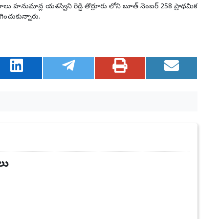
రాలు హనుమాన్ల యశస్విని రెడ్డి తొర్రూరు లోని బూత్ నెంబర్ 258 ప్రాథమిక
ించుకున్నారు.
లు