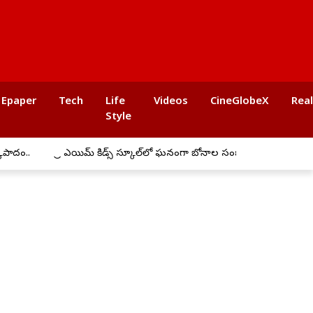
Epaper
Tech
Life
Videos
CineGlobeX
Rea
Style
ప్రీ ఎయిమ్ కిడ్స్ స్కూల్‌లో ఘనంగా బోనాల సంబరాలు
అమరవీరులు దస