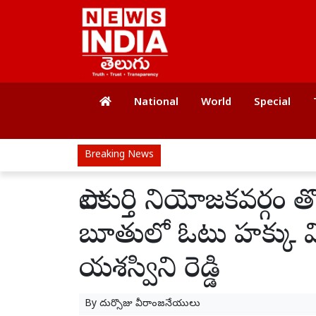
National
World
Special
Breaking News
పాలకుర్తి నియోజకవర్గం 
బూతులో ఓటు హక్కు విన
యశస్విని రెడ్డి
By
దుర్సొజు వీరాంజనేయులు