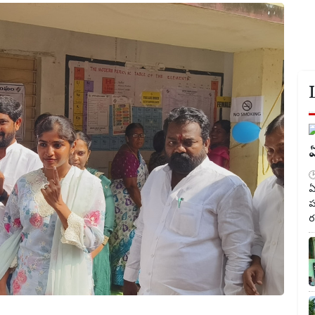
ఏ
ఏ
ప
ర