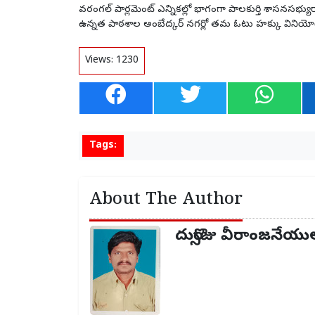
వరంగల్ పార్లమెంట్ ఎన్నికల్లో భాగంగా పాలకుర్తి శాసనసభ్యు
ఉన్నత పాఠశాల అంబేద్కర్ నగర్లో తమ ఓటు హక్కు వినియోగ
Views:
1230
Tags:
About The Author
దుర్సొజు వీరాంజనేయు