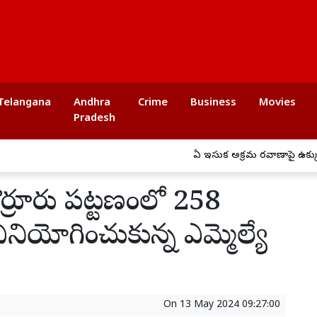
Telangana
Andhra
Crime
Business
Movies
Pradesh
ఏపీ ఇసుక అక్రమ రవాణాపై ఉక్కుపాదం..
తొర్రూరు పట్టణంలో 258
ియోగించుకున్న ఎమ్మెల్యే
On
13 May 2024 09:27:00