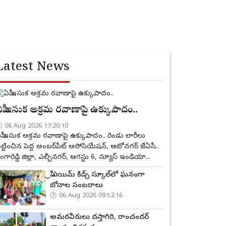
Latest News
పీ ఇసుక అక్రమ రవాణాపై ఉక్కుపాదం..
06 Aug 2026 17:20:10
పీ ఇసుక అక్రమ రవాణాపై ఉక్కుపాదం.. రెండు లారీలు
ట్టించిన పెద్ద అంబర్‌పేట్ అసోసియేషన్, ఆటోనగర్ జేఏసీ..
ంగారెడ్డి జిల్లా, ఎల్బీనగర్, ఆగస్టు 6, న్యూస్ ఇండియా...
ప్రీ ఎయిమ్ కిడ్స్ స్కూల్‌లో ఘనంగా
బోనాల సంబరాలు
06 Aug 2026 09:52:16
అమరవీరులు దస్తాగిరి, రాంచందర్