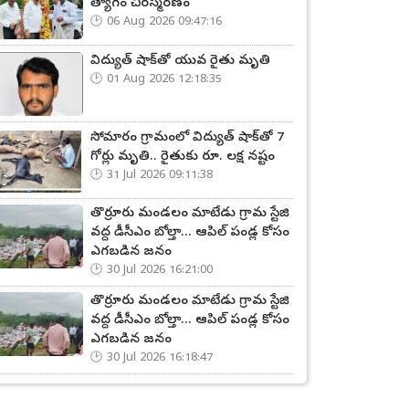
త్యాగం చిరస్మరణం
06 Aug 2026 09:47:16
విద్యుత్ షాక్‌తో యువ రైతు మృతి
01 Aug 2026 12:18:35
సోమారం గ్రామంలో విద్యుత్ షాక్‌తో 7
గోర్లు మృతి.. రైతుకు రూ. లక్ష నష్టం
31 Jul 2026 09:11:38
తొర్రూరు మండలం మాటేడు గ్రామ స్టేజి
వద్ద డీసీఎం బోల్తా... ఆపిల్ పండ్ల కోసం
ఎగబడిన జనం
30 Jul 2026 16:21:00
తొర్రూరు మండలం మాటేడు గ్రామ స్టేజి
వద్ద డీసీఎం బోల్తా... ఆపిల్ పండ్ల కోసం
ఎగబడిన జనం
30 Jul 2026 16:18:47