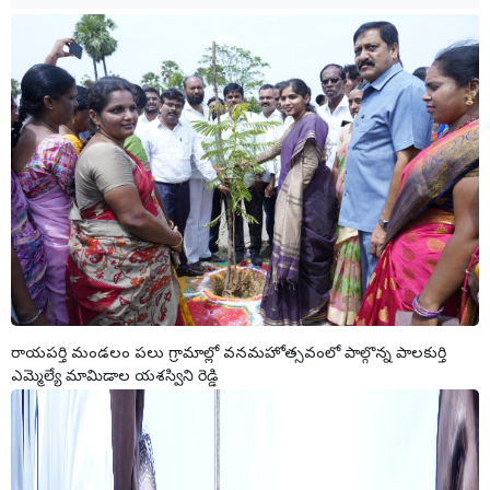
రాయపర్తి మండలం పలు గ్రామాల్లో వనమహోత్సవంలో పాల్గొన్న పాలకుర్తి
ఎమ్మెల్యే మామిడాల యశస్విని రెడ్డి