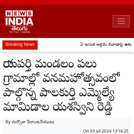
Breaking News
ఏపీ ఇసుక అక్రమ రవాణాపై ఉక్కుపాదం
రాయపర్తి మండలం పలు
గ్రామాల్లో వనమహోత్సవంలో
పాల్గొన్న పాలకుర్తి ఎమ్మెల్యే
మామిడాల యశస్విని రెడ్డి
By
దుర్సొజు వీరాంజనేయులు
On
03 Jul 2024 13:16:25