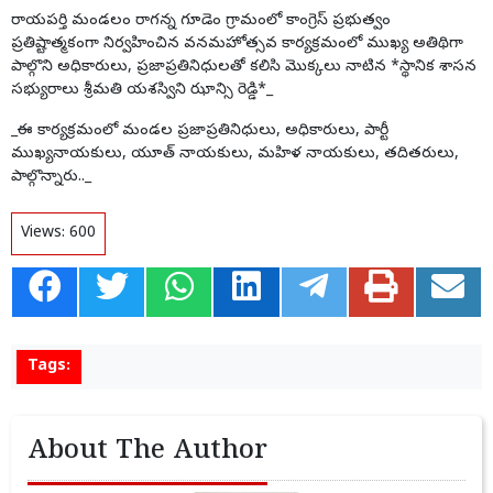
రాయపర్తి మండలం రాగన్న గూడెం గ్రామంలో కాంగ్రెస్ ప్రభుత్వం
ప్రతిష్టాత్మకంగా నిర్వహించిన వనమహోత్సవ కార్యక్రమంలో ముఖ్య అతిథిగా
పాల్గొని అధికారులు, ప్రజాప్రతినిధులతో కలిసి మొక్కలు నాటిన *స్థానిక శాసన
సభ్యురాలు శ్రీమతి యశస్విని ఝాన్సి రెడ్డి*_
_ఈ కార్యక్రమంలో మండల ప్రజాప్రతినిధులు, అధికారులు, పార్టీ
ముఖ్యనాయకులు, యూత్ నాయకులు, మహిళ నాయకులు, తదితరులు,
పాల్గొన్నారు.._
Views:
600
Tags:
About The Author