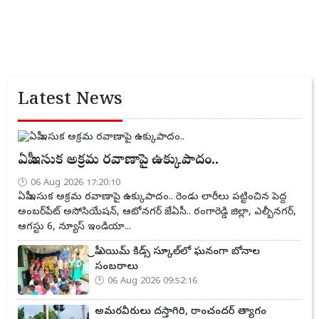
Latest News
ఏపీ ఇసుక అక్రమ రవాణాపై ఉక్కుపాదం..
06 Aug 2026 17:20:10
ఏపీ ఇసుక అక్రమ రవాణాపై ఉక్కుపాదం.. రెండు లారీలు పట్టించిన పెద్ద
అంబర్‌పేట్ అసోసియేషన్, ఆటోనగర్ జేఏసీ.. రంగారెడ్డి జిల్లా, ఎల్బీనగర్,
ఆగస్టు 6, న్యూస్ ఇండియా...
ప్రీ ఎయిమ్ కిడ్స్ స్కూల్‌లో ఘనంగా బోనాల
సంబరాలు
06 Aug 2026 09:52:16
అమరవీరులు దస్తాగిరి, రాంచందర్ త్యాగం