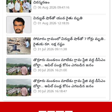
చిరస్మరణం
06 Aug 2026 09:47:16
విద్యుత్ షాక్‌తో యువ రైతు మృతి
01 Aug 2026 12:18:35
సోమారం గ్రామంలో విద్యుత్ షాక్‌తో 7 గోర్లు మృతి..
రైతుకు రూ. లక్ష నష్టం
31 Jul 2026 09:11:38
తొర్రూరు మండలం మాటేడు గ్రామ స్టేజి వద్ద డీసీఎం
బోల్తా... ఆపిల్ పండ్ల కోసం ఎగబడిన జనం
30 Jul 2026 16:21:00
తొర్రూరు మండలం మాటేడు గ్రామ స్టేజి వద్ద డీసీఎం
బోల్తా... ఆపిల్ పండ్ల కోసం ఎగబడిన జనం
30 Jul 2026 16:18:47