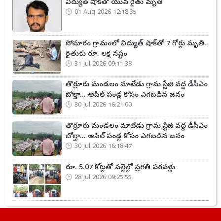
విద్యుత్ షాక్‌తో యువ రైతు మృతి
01 Aug 2026 12:18:35
సోమారం గ్రామంలో విద్యుత్ షాక్‌తో 7 గోర్లు మృతి..
రైతుకు రూ. లక్ష నష్టం
31 Jul 2026 09:11:38
తొర్రూరు మండలం మాటేడు గ్రామ స్టేజి వద్ద డీసీఎం
బోల్తా... ఆపిల్ పండ్ల కోసం ఎగబడిన జనం
30 Jul 2026 16:21:00
తొర్రూరు మండలం మాటేడు గ్రామ స్టేజి వద్ద డీసీఎం
బోల్తా... ఆపిల్ పండ్ల కోసం ఎగబడిన జనం
30 Jul 2026 16:18:47
రూ. 5.07 కోట్లతో పల్లెల్లో ప్రగతి పరవళ్లు
28 Jul 2026 09:25:55