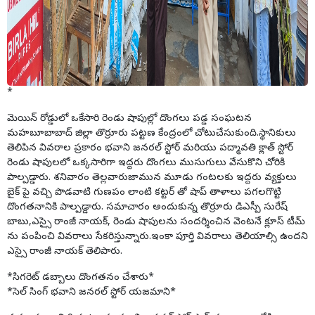
*
మెయిన్ రోడ్డులో ఒకేసారి రెండు షాపుల్లో దొంగలు పడ్డ సంఘటన
మహబూబాబాద్ జిల్లా తొర్రూరు పట్టణ కేంద్రంలో చోటుచేసుకుంది.స్థానికులు
తెలిపిన వివరాల ప్రకారం భవాని జనరల్ స్టోర్ మరియు పద్మావతి క్లాత్ స్టోర్
రెండు షాపులలో ఒక్కసారిగా ఇద్దరు దొంగలు ముసుగులు వేసుకొని చోరికి
పాల్పడ్డారు. శనివారం తెల్లవారుజామున మూడు గంటలకు ఇద్దరు వ్యక్తులు
బైక్ పై వచ్చి పొడవాటి గుణపం లాంటి కట్టర్ తో షాప్ తాళాలు పగలగొట్టి
దొంగతనానికి పాల్పడ్డారు. సమాచారం అందుకున్న తొర్రూరు డిఎస్పీ సురేష్
బాబు,ఎస్సై రాంజీ నాయక్, రెండు షాపులను సందర్శించిన వెంటనే క్లూస్ టీమ్
ను పంపించి వివరాలు సేకరిస్తున్నారు.ఇంకా పూర్తి వివరాలు తెలియాల్సి ఉందని
ఎస్సై రాంజీ నాయక్ తెలిపారు.
*సిగరెట్ డబ్బాలు దొంగతనం చేశారు*
*సెల్ సింగ్ భవాని జనరల్ స్టోర్ యజమాని*