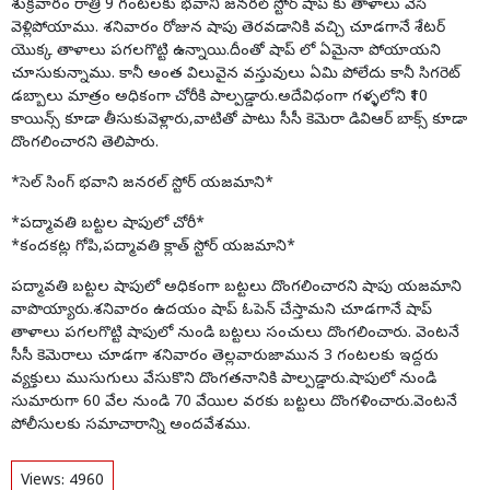
శుక్రవారం రాత్రి 9 గంటలకు భవాని జనరల్ స్టోర్ షాప్ కు తాళాలు వేసి
వెళ్లిపోయాము. శనివారం రోజున షాపు తెరవడానికి వచ్చి చూడగానే శేటర్
యొక్క తాళాలు పగలగొట్టి ఉన్నాయి.దీంతో షాప్ లో ఏమైనా పోయాయని
చూసుకున్నాము. కానీ అంత విలువైన వస్తువులు ఏమి పోలేదు కానీ సిగరెట్
డబ్బాలు మాత్రం అధికంగా చోరీకి పాల్పడ్డారు.అదేవిధంగా గళ్ళలోని ₹10
కాయిన్స్ కూడా తీసుకువెళ్లారు,వాటితో పాటు సీసీ కెమెరా డివిఆర్ బాక్స్ కూడా
దొంగలించారని తెలిపారు.
*సెల్ సింగ్ భవాని జనరల్ స్టోర్ యజమాని*
*పద్మావతి బట్టల షాపులో చోరీ*
*కందకట్ల గోపి,పద్మావతి క్లాత్ స్టోర్ యజమాని*
పద్మావతి బట్టల షాపులో అధికంగా బట్టలు దొంగలించారని షాపు యజమాని
వాపొయ్యారు.శనివారం ఉదయం షాప్ ఓపెన్ చేస్తామని చూడగానే షాప్
తాళాలు పగలగొట్టి షాపులో నుండి బట్టలు సంచులు దొంగలించారు. వెంటనే
సీసీ కెమెరాలు చూడగా శనివారం తెల్లవారుజామున 3 గంటలకు ఇద్దరు
వ్యక్తులు ముసుగులు వేసుకొని దొంగతనానికి పాల్పడ్డారు.షాపులో నుండి
సుమారుగా 60 వేల నుండి 70 వేయిల వరకు బట్టలు దొంగళించారు.వెంటనే
పోలీసులకు సమాచారాన్ని అందవేశము.
Views:
4960