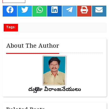
Tags:
About The Author
దుర్సొజు వీరాంజనేయులు