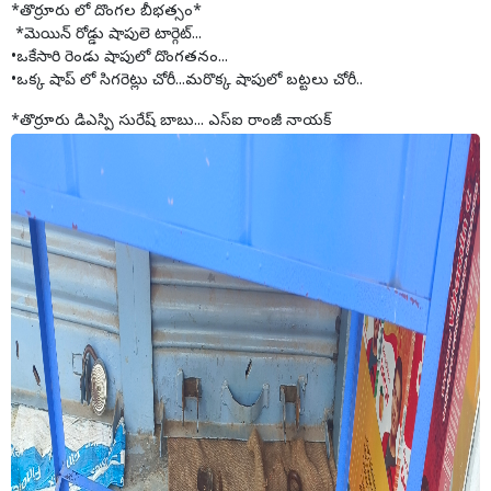
*తొర్రూరు లో దొంగల బీభత్సం*
*మెయిన్ రోడ్డు షాపులె టార్గెట్...
•ఒకేసారి రెండు షాపులో దొంగతనం...
•ఒక్క షాప్ లో సిగరెట్లు చోరీ...మరొక్క షాపులో బట్టలు చోరీ..
*తొర్రూరు డిఎస్పి సురేష్ బాబు... ఎస్ఐ రాంజీ నాయక్