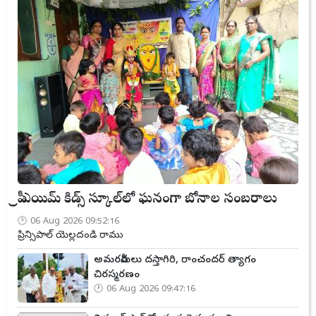
ప్రీ ఎయిమ్ కిడ్స్ స్కూల్‌లో ఘనంగా బోనాల సంబరాలు
06 Aug 2026 09:52:16
ప్రిన్సిపాల్ యెల్లదండి రాము
అమరవీరులు దస్తాగిరి, రాంచందర్ త్యాగం
చిరస్మరణం
06 Aug 2026 09:47:16