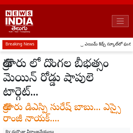
Breaking News
ప్రీ ఎయిమ్ కిడ్స్ స్కూల్‌లో ఘనం
తొర్రూరు లో దొంగల బీభత్సం
మెయిన్ రోడ్డు షాపులె
టార్గెట్...
తొర్రూరు డిఎస్పి సురేష్ బాబు... ఎస్సై
రాంజీ నాయక్....
By
దుర్సొజు వీరాంజనేయులు