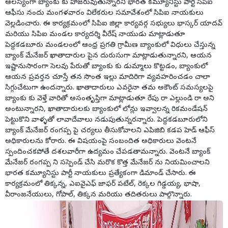
ఆలస్యంగా బ్యాంకు కు హాజరువుతున్నారని భారత కమ్యూనిస్టు పార్టీ సిపిఐ
ఆఫీసు నందు మంగళవారం విలేకరుల సమావేశంలో సిపిఐ నాయకులు
వెల్లడించారు. ఈ కార్యక్రమంలో సిపిఐ జిల్లా కార్యవర్గ సభ్యులు భాస్కర్ యాదవ్
మరియు సిపిఐ మండల కార్యదర్శి వీరేష్ నాయుడు మాట్లాడుతూ
పెద్దకడబూరు మండలంలో ఆంధ్ర ప్రగతి గ్రామీణ బ్యాంకులో విధులు చేస్తున్న
బ్యాంక్ మేనేజర్ ఖాతాదారుల పైన దురుసుగా మాట్లాడుతున్నారని, ఆయన
ఇష్టానుసారంగా సెలవు పేరుతో బ్యాంకు కు డుమ్మాలు కొట్టడం, బ్యాంకులో
ఆయన ప్రవర్తన చూస్తే తన సొంత ఇల్లు మాదిరిగా వ్యవహరించడం చాలా
సిగ్గుచేటుగా ఉందన్నారు. ఖాతాదారులు ఎవరైనా తమ అకౌంట్ సమస్యలపై
బ్యాంకు కు వెళ్తే వారితో అసంతృప్తిగా మాట్లాడుతూ రేపు రా ఎల్లుండి రా అని
అంటున్నారని, ఖాతాదారులకు బ్యాంకులో లోన్లు ఇవ్వాలన్న రికమండేషన్
పెట్టుకొని వాళ్ళతో లావాదేవాలు నడుపుతున్నరన్నారు. పెద్దకడబూరులోని
బ్యాంక్ మేనేజర్ రంగప్ప పై చర్యలు తీసుకోవాలని ఎపిజిబి కడప హెడ్ ఆఫీస్
అధికారులను కోరారు. ఈ విషయంపై సంబందిత అధికారులు వెంటనే
స్పందించకపోతే దశలవారీగా ఉద్యమం చేపడతామన్నారు. వెంటనే బ్యాంక్
మేనేజర్ రంగప్ప ని సస్పెండ్ చేసి మరొక కొత్త మేనేజర్ ను నియమించాలని
భారత కమ్యూనిస్టు పార్టీ నాయకులు ప్రత్యేకంగా డిమాండ్ చేసారు. ఈ
కార్యక్రమంలో తిక్కన్న, ఎఐవైఎఫ్ జాఫర్ పటేల్, రెక్కల గిడ్డయ్య, భాషా,
వీరాంజనేయులు, గోపాల్, తిక్కన మరియు తదితరులు పాల్గొన్నారు.