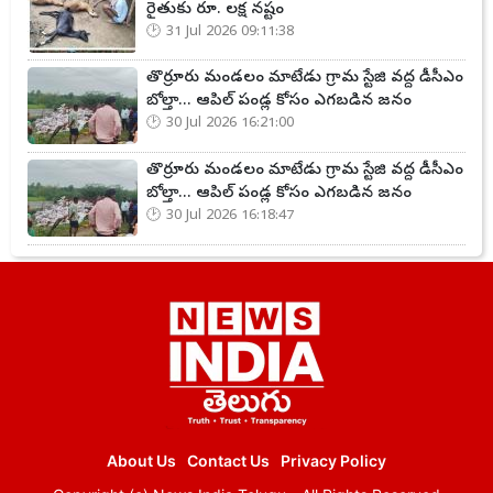
రైతుకు రూ. లక్ష నష్టం
31 Jul 2026 09:11:38
తొర్రూరు మండలం మాటేడు గ్రామ స్టేజి వద్ద డీసీఎం
బోల్తా... ఆపిల్ పండ్ల కోసం ఎగబడిన జనం
30 Jul 2026 16:21:00
తొర్రూరు మండలం మాటేడు గ్రామ స్టేజి వద్ద డీసీఎం
బోల్తా... ఆపిల్ పండ్ల కోసం ఎగబడిన జనం
30 Jul 2026 16:18:47
About Us
Contact Us
Privacy Policy