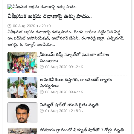
ఏపీ ఇసుక అక్రమ రవాణాపై ఉక్కుపాదం..
06 Aug 2026 17:20:10
ఏపీ ఇసుక అక్రమ రవాణాపై ఉక్కుపాదం.. రెండు లారీలు పట్టించిన పెద్ద
అంబర్‌పేట్ అసోసియేషన్, ఆటోనగర్ జేఏసీ.. రంగారెడ్డి జిల్లా, ఎల్బీనగర్,
ఆగస్టు 6, న్యూస్ ఇండియా...
ప్రీ ఎయిమ్ కిడ్స్ స్కూల్‌లో ఘనంగా బోనాల
సంబరాలు
06 Aug 2026 09:52:16
అమరవీరులు దస్తాగిరి, రాంచందర్ త్యాగం
చిరస్మరణం
06 Aug 2026 09:47:16
విద్యుత్ షాక్‌తో యువ రైతు మృతి
01 Aug 2026 12:18:35
సోమారం గ్రామంలో విద్యుత్ షాక్‌తో 7 గోర్లు మృతి..