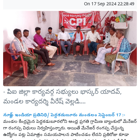
On
17 Sep 2024 22:28:49
- సిపిఐ జిల్లా కార్యవర్గ సభ్యులు భాస్కర్ యాదవ్,
మండల కార్యదర్శి వీరేష్ వెల్లడి....
న్యూస్ ఇండియా ప్రతినిధి/ పెద్దకడుబూరు మండలం సెప్టెంబర్ 17 :-
మండల కేంద్రమైన పెద్దకడుబూరలోని ఆంధ్ర ప్రగతి గ్రామీణ బ్యాంకులో మేనేజర్
గా రంగప్ప విధులు నిర్వహిస్తున్నారు. అయితే మేనేజర్ రంగప్ప చేస్తున్న
ఉద్యోగం పట్ల ఏమాత్రం సమయపాలన పాటించడం లేదని ప్రతిరోజు కూడా