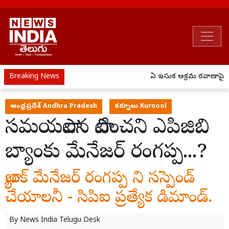
Breaking News
ఏపీ ఇసుక అక్రమ రవాణాపై ఉక
ఆంధ్రప్రదేశ్ Andhra Pradesh
కర్నూలు Kurnool
సమయపాలన పాటించని ఎపిజిబి
బ్యాంకు మేనేజర్ రంగప్ప...?
బ్యాంక్ మేనేజర్ రంగప్ప ని సస్పెండ్
చేయాలనీ - సిపిఐ ప్రత్యేక డిమాండ్.
By
News India Telugu Desk