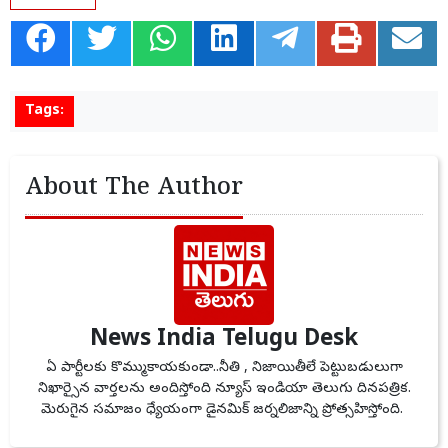
Tags:
About The Author
News India Telugu Desk
ఏ పార్టీలకు కొమ్ముకాయకుండా..నీతి , నిజాయితీలే పెట్టుబడులుగా
నిఖార్సైన వార్తలను అందిస్తోంది న్యూస్ ఇండియా తెలుగు దినపత్రిక.
మెరుగైన సమాజం ధ్యేయంగా డైనమిక్ జర్నలిజాన్ని ప్రోత్సహిస్తోంది.