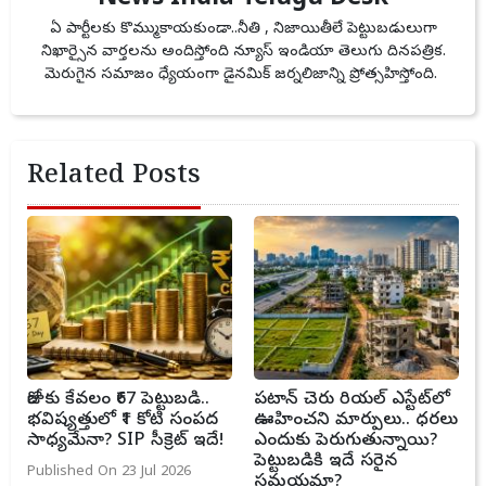
ఏ పార్టీలకు కొమ్ముకాయకుండా..నీతి , నిజాయితీలే పెట్టుబడులుగా
నిఖార్సైన వార్తలను అందిస్తోంది న్యూస్ ఇండియా తెలుగు దినపత్రిక.
మెరుగైన సమాజం ధ్యేయంగా డైనమిక్ జర్నలిజాన్ని ప్రోత్సహిస్తోంది.
Related Posts
రోజుకు కేవలం ₹67 పెట్టుబడి..
పటాన్ చెరు రియల్ ఎస్టేట్‌లో
భవిష్యత్తులో ₹1 కోటి సంపద
ఊహించని మార్పులు.. ధరలు
సాధ్యమేనా? SIP సీక్రెట్ ఇదే!
ఎందుకు పెరుగుతున్నాయి?
పెట్టుబడికి ఇదే సరైన
Published On 23 Jul 2026
సమయమా?