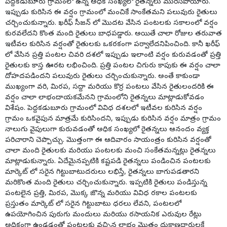
పెద్దకడుబూరు గ్రామంలో ఉన్న అధిక సంఖ్యలో రైతన్నలు మురిసిపోయారు.
ఇప్పుడు కురిసిన ఈ వర్షం గ్రామంలో మంచికే సాంకేతమని పలువురు రైతులు
చర్చించుకున్నారు. ఖరీఫ్ సీజన్ లో మొదట వేసిన పంటలకు సకాలంలో వర్షం
కురవలేదని కొంత మంది రైతులు బాధపడ్డారు. అయితే చాలా రోజుల తరువాత
ఇటీవల కురిసిన వర్షంతో రైతులకు ఒకరకంగా పర్వాలేదనిపించింది. కానీ ఖరీఫ్
లో వేసిన ప్రత్తి పంటల చివరి దశలో ఇప్పుడు ఇలాంటి వర్షం కురువడంతో ప్రత్తి
రైతులకు కాస్త ఊరట లభించింది. ప్రత్తి పంటల చిగురు కాపుకు ఈ వర్షం చాలా
దోహదపడిందని పలువురు రైతులు చర్చించుకున్నారు. అంతే కాకుండా
ముఖ్యంగా వరి, మిరప, సద్దా మరియు కొర్ర పంటలు వేసిన రైతులందరికి ఈ
వర్షం చాలా లాభందాయకమేనని గ్రామంలోని రైతన్నలు మాట్లాడుకోవడం
విశేషం. పెద్దకడుబూరు గ్రామంలో వివిధ దశలలో ఇటీవల కురిసిన వర్షం
గ్రామం ఒకవైపున మాత్రమే కురిసిందని, ఇప్పుడు కురిసిన వర్షం మాత్రం గ్రామం
నాలుగు వైపులుగా కురువడంతో అధిక సంఖ్యలో రైతన్నలు ఆనందం వ్యక్త
పరిచారాని చెప్పొచ్చు. మొత్తంగా ఈ ఆదివారం సాయంత్రం కురిసిన వర్షంతో
చాలా మంది రైతులకు మరియు పంటలకు మంచి సంకేతమన్నట్లు రైతన్నలు
మాట్లాడుకున్నారు. ఏదేమైనప్పటికి కష్టపడి రైతన్నలు పండించిన పంటలకు
మార్కెట్ లో సరైన గిట్టుబాటుదరులు లభిస్తే, రైతన్నలు బాగుపడతారని
మరికొంత మంది రైతులు చర్చించుకున్నారు. ఇప్పటికి రైతులు పండిస్తున్న
పంటలైన ప్రత్తి, మిరప, మొక్క జొన్న మరియు వివిధ రకాల పంటలకు
ప్రస్తుతం మార్కెట్ లో సరైన గిట్టుబాటు ధరలు లేవని, పంటలలో
ఉపయోగించిన పురుగు మందులు మరియు రసాయనిక ఎరువుల రేట్లు
అధికంగా ఉండడంతో పంటలకు వచ్చిన లాభం మొత్తం దుకాణదారులకే