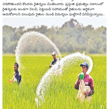
సరిపోతుందని కొందరు రైతన్నలు చింతించారు. ప్రస్తుత ప్రభుత్వం సకాలంలో
రైతన్నలకు అండగా నిలచి, పెట్టుబడి సహాయంతో రైతులను ఆర్ధికంగా
ఆదుకోవాలని పలువురు రైతుల నుండి విమర్శలు ఘట్టిగానే వినిపిస్తున్నాయి...