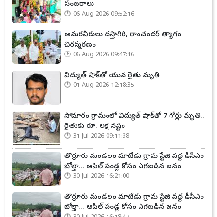
సంబరాలు
06 Aug 2026 09:52:16
అమరవీరులు దస్తాగిరి, రాంచందర్ త్యాగం
చిరస్మరణం
06 Aug 2026 09:47:16
విద్యుత్ షాక్‌తో యువ రైతు మృతి
01 Aug 2026 12:18:35
సోమారం గ్రామంలో విద్యుత్ షాక్‌తో 7 గోర్లు మృతి..
రైతుకు రూ. లక్ష నష్టం
31 Jul 2026 09:11:38
తొర్రూరు మండలం మాటేడు గ్రామ స్టేజి వద్ద డీసీఎం
బోల్తా... ఆపిల్ పండ్ల కోసం ఎగబడిన జనం
30 Jul 2026 16:21:00
తొర్రూరు మండలం మాటేడు గ్రామ స్టేజి వద్ద డీసీఎం
బోల్తా... ఆపిల్ పండ్ల కోసం ఎగబడిన జనం