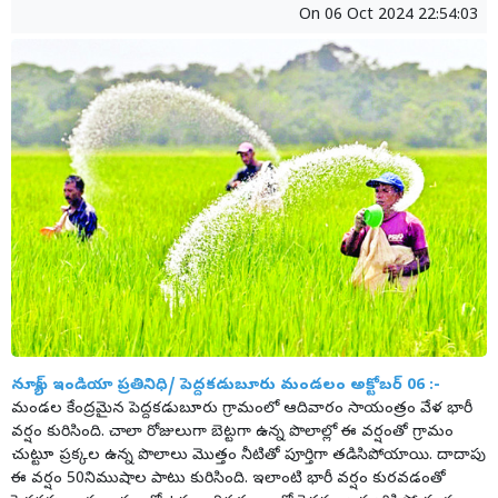
On
06 Oct 2024 22:54:03
న్యూస్ ఇండియా ప్రతినిధి/ పెద్దకడుబూరు మండలం అక్టోబర్ 06 :-
మండల కేంద్రమైన పెద్దకడుబూరు గ్రామంలో ఆదివారం సాయంత్రం వేళ భారీ
వర్షం కురిసింది. చాలా రోజులుగా బెట్టగా ఉన్న పొలాల్లో ఈ వర్షంతో గ్రామం
చుట్టూ ప్రక్కల ఉన్న పొలాలు మొత్తం నీటితో పూర్తిగా తడిసిపోయాయి. దాదాపు
ఈ వర్షం 50నిముషాల పాటు కురిసింది. ఇలాంటి భారీ వర్షం కురవడంతో