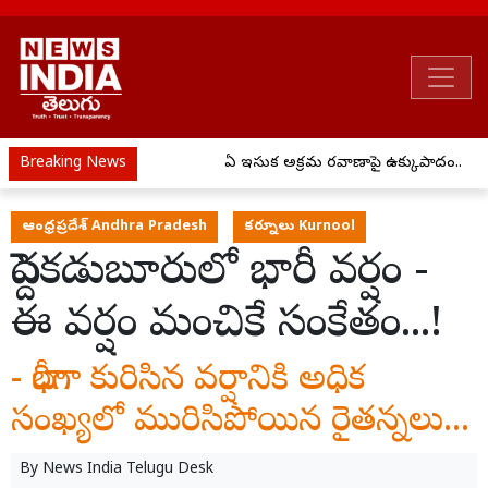
Breaking News
ఏపీ ఇసుక అక్రమ రవాణాపై ఉక్కుపాదం..
ఆంధ్రప్రదేశ్ Andhra Pradesh
కర్నూలు Kurnool
పెద్దకడుబూరులో భారీ వర్షం -
ఈ వర్షం మంచికే సంకేతం...!
- భారీగా కురిసిన వర్షానికి అధిక
సంఖ్యలో మురిసిపోయిన రైతన్నలు...
By
News India Telugu Desk