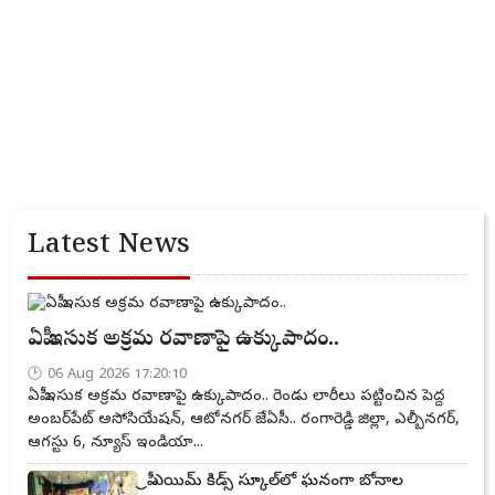
Latest News
ఏపీ ఇసుక అక్రమ రవాణాపై ఉక్కుపాదం..
06 Aug 2026 17:20:10
ఏపీ ఇసుక అక్రమ రవాణాపై ఉక్కుపాదం.. రెండు లారీలు పట్టించిన పెద్ద
అంబర్‌పేట్ అసోసియేషన్, ఆటోనగర్ జేఏసీ.. రంగారెడ్డి జిల్లా, ఎల్బీనగర్,
ఆగస్టు 6, న్యూస్ ఇండియా...
ప్రీ ఎయిమ్ కిడ్స్ స్కూల్‌లో ఘనంగా బోనాల