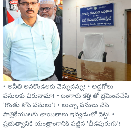
• అవినీతి అనకొండలకు వెన్నుదన్ను! • అడ్డగోలు
పనులకు చిరునామా! • బంగారు కత్తి తో భ్రమింపచేసి
'గొంతు కోసే పనులు'! • లుచ్చా పనులు చేసే
పాత్రికేయులకు తాయిలాలు ఇవ్వడంలో దిట్ట! •
ప్రభుత్వానికి యంత్రాంగానికి పట్టిన 'చీడపురుగు'!