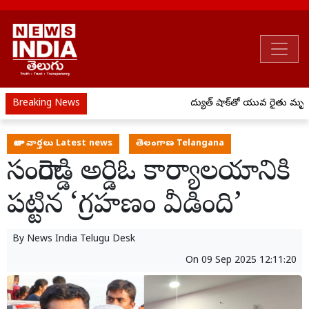
Breaking News
విద్యుత్ షాక్‌తో యువ రైతు మృతి
తాజా వార్తలు Latest news
తెలంగాణ Telangana
సంగారెడ్డి అర్డిఓ కార్యాలయానికి
పట్టిన ‘గ్రహణం వీడింది’
By
News India Telugu Desk
On
09 Sep 2025 12:11:20