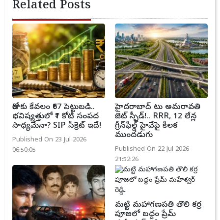
Related Posts
రోజుకు కేవలం ₹67 పెట్టుబడి..
హైదరాబాద్ టు అమరావతి
భవిష్యత్తులో ₹1 కోటి సంపద
జెట్ స్పీడ్!.. RRR, 12 లేన్ల
సాధ్యమేనా? SIP సీక్రెట్ ఇదే!
గ్రీన్‌ఫీల్డ్ హైవేపై కీలక
ముందడుగు
Published On 23 Jul 2026
Published On 22 Jul 2026
06:50:05
21:52:26
మట్టి మహాగణపతి తొలి కర్ర
పూజలో బద్దం ప్రేమ్