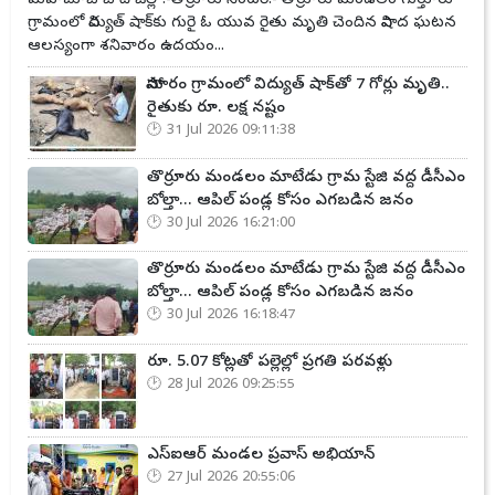
మహబూబాబాద్ జిల్లా:-తొర్రూరు సెంటర్:- తొర్రూరు మండలం గుర్తూరు
గ్రామంలో విద్యుత్ షాక్‌కు గురై ఓ యువ రైతు మృతి చెందిన విషాద ఘటన
ఆలస్యంగా శనివారం ఉదయం...
సోమారం గ్రామంలో విద్యుత్ షాక్‌తో 7 గోర్లు మృతి..
రైతుకు రూ. లక్ష నష్టం
31 Jul 2026 09:11:38
తొర్రూరు మండలం మాటేడు గ్రామ స్టేజి వద్ద డీసీఎం
బోల్తా... ఆపిల్ పండ్ల కోసం ఎగబడిన జనం
30 Jul 2026 16:21:00
తొర్రూరు మండలం మాటేడు గ్రామ స్టేజి వద్ద డీసీఎం
బోల్తా... ఆపిల్ పండ్ల కోసం ఎగబడిన జనం
30 Jul 2026 16:18:47
రూ. 5.07 కోట్లతో పల్లెల్లో ప్రగతి పరవళ్లు
28 Jul 2026 09:25:55
ఎస్ఐఆర్ మండల ప్రవాస్ అభియాన్‌
27 Jul 2026 20:55:06