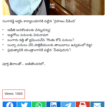
సంగారెడ్డి అర్డిఓ కార్యాలయానికి పట్టిన ‘గ్రహణం వీడింది’
• అవినీతి అనకొండలకు వెన్నుదన్ను!
• అడ్డగోలు పనులకు చిరునామా!
• బంగారు కత్తి తో భ్రమింపచేసి 'గొంతు కోసే పనులు'!
• లుచ్చా పనులు చేసే పాత్రికేయులకు తాయిలాలు ఇవ్వడంలో దిట్ట!
• ప్రభుత్వానికి యంత్రాంగానికి పట్టిన 'చీడపురుగు'!
పూర్తి వివరాలతో.... అతితొందరలో...
Views:
1060