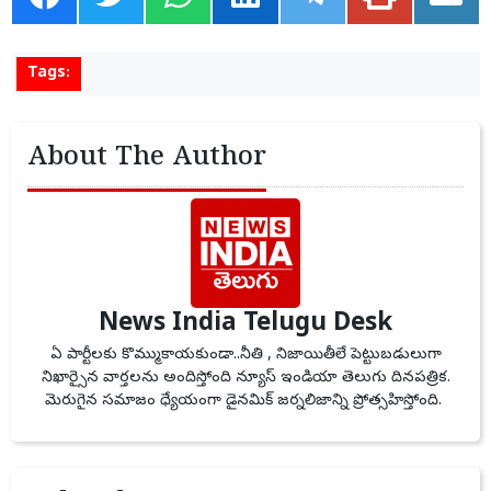
Tags:
About The Author
News India Telugu Desk
ఏ పార్టీలకు కొమ్ముకాయకుండా..నీతి , నిజాయితీలే పెట్టుబడులుగా
నిఖార్సైన వార్తలను అందిస్తోంది న్యూస్ ఇండియా తెలుగు దినపత్రిక.
మెరుగైన సమాజం ధ్యేయంగా డైనమిక్ జర్నలిజాన్ని ప్రోత్సహిస్తోంది.