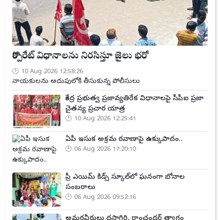
కార్పొరేట్ విధానాలను నిరసిస్తూ జైలు భరో
10 Aug 2026 12:58:26
నాయకులను అదుపులోకి తీసుకున్న పోలీసులు
కేంద్ర ప్రభుత్వ ప్రజావ్యతిరేక విధానాలపై సీపీఐ ప్రజా
చైతన్య ప్రచార యాత్ర
10 Aug 2026 12:25:41
ఏపీ ఇసుక అక్రమ రవాణాపై ఉక్కుపాదం..
06 Aug 2026 17:20:10
ప్రీ ఎయిమ్ కిడ్స్ స్కూల్‌లో ఘనంగా బోనాల
సంబరాలు
06 Aug 2026 09:52:16
అమరవీరులు దస్తాగిరి, రాంచందర్ త్యాగం