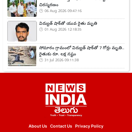
చిరస్మరణం
06 Aug 2026 09:47:16
విద్యుత్ షాక్‌తో యువ రైతు మృతి
01 Aug 2026 12:18:35
సోమారం గ్రామంలో విద్యుత్ షాక్‌తో 7 గోర్లు మృతి..
రైతుకు రూ. లక్ష నష్టం
31 Jul 2026 09:11:38
About Us
Contact Us
Privacy Policy