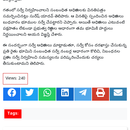
గతంలో సర్వే నిర్వహించాలని సంబంధిత అధికారులకు వినతిపత్రం
సమర్పించినట్లు సురేష్ యాదవ్ తెలిపారు. ఆ వినతిపై స్పందించిన అధికారులు
బుధవారం భూముల సర్వే చేపట్టారని చెప్పారు. అయితే అధికారులు ఎటువంటి
పక్షపాతం లేకుండా ప్రభుత్వ రికార్డుల ఆధారంగా తమ భూమికి హద్దులు
నిర్ణయించాలని ఆయన విజ్ఞప్తి చేశారు.
ఈ సందర్భంగా సర్వే అధికారులు మాట్లాడుతూ, సర్వే కోసం దరఖాస్తు చేసుకున్న
ప్రతి రైతు భూమిని సంబంధిత సర్వే నంబర్ల ఆధారంగా కొలిచి, నిబంధనల
ప్రకారం సర్వే నిర్వహించి సమస్యలను పరిష్కరించేందుకు చర్యలు
తీసుకుంటామని తెలిపారు.
Views:
240
Tags: