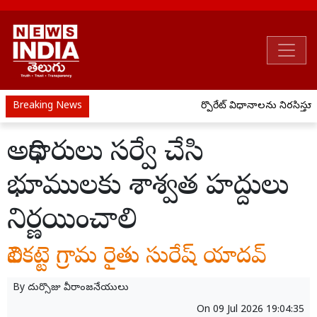
Breaking News
కార్పొరేట్ విధానాలను నిరసిస్తూ 
అధికారులు సర్వే చేసి
భూములకు శాశ్వత హద్దులు
నిర్ణయించాలి
వెలికట్టె గ్రామ రైతు సురేష్ యాదవ్
By
దుర్సొజు వీరాంజనేయులు
On
09 Jul 2026 19:04:35