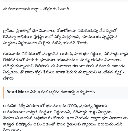
మహబూబాబాద్ జిల్లా – తొర్రూరు సెంటర్
గ్రామీణ ప్రాంతాల్లో భూ వివాదాలు రోజురోజుకూ పెరుగుతున్న నేపథ్యంలో
రెవెన్యూ అధికారులు క్షేత్రస్థాయిలో సర్వే నిర్వహించి, భూములకు స్పష్టమైన
హద్దులు నిర్ణయించాలని రైతు సురేష్ యాదవ్ కోరారు.
గురువారం విలేకరులతో మాట్లాడిన ఆయన, పాత భూ రికార్డులు, సరిహద్దు రాళ్లు
లేకపోవడంతో పొరుగు భూముల యజమానుల మధ్య తరచూ వివాదాలు
తలెత్తుతున్నాయని తెలిపారు. ఈ వివాదాల కారణంగా సాగు పనులకు ఆటంకం
ఏర్పడటంతో పాటు కోర్టు కేసులు కూడా పెరుగుతున్నాయని ఆందోళన వ్యక్తం
చేశారు.
Read More
ఏపీ ఇసుక అక్రమ రవాణాపై ఉక్కుపాదం..
ఆధునిక సర్వే పరికరాలతో భూములను కొలిచి, ప్రభుత్వ రికార్డులకు
అనుగుణంగా శాశ్వత హద్దులు నిర్ణయించి, సరిహద్దు రాళ్లు ఏర్పాటు
చేయాలని ఆయన అధికారులను కోరారు. ఇలా చేయడం ద్వారా భూ వివాదాలకు
శాశ్వత పరిష్కారం లభించడంతో పాటు రైతులకు న్యాయం జరుగుతుందని
పేర్కొన్నారు.