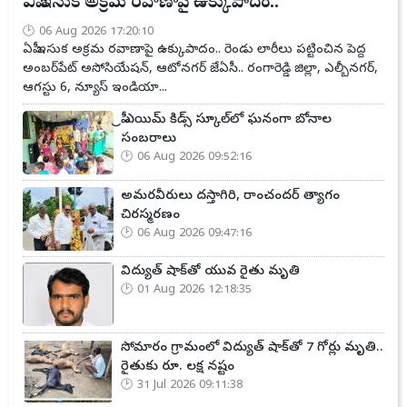
ఏపీ ఇసుక అక్రమ రవాణాపై ఉక్కుపాదం..
06 Aug 2026 17:20:10
ఏపీ ఇసుక అక్రమ రవాణాపై ఉక్కుపాదం.. రెండు లారీలు పట్టించిన పెద్ద
అంబర్‌పేట్ అసోసియేషన్, ఆటోనగర్ జేఏసీ.. రంగారెడ్డి జిల్లా, ఎల్బీనగర్,
ఆగస్టు 6, న్యూస్ ఇండియా...
ప్రీ ఎయిమ్ కిడ్స్ స్కూల్‌లో ఘనంగా బోనాల
సంబరాలు
06 Aug 2026 09:52:16
అమరవీరులు దస్తాగిరి, రాంచందర్ త్యాగం
చిరస్మరణం
06 Aug 2026 09:47:16
విద్యుత్ షాక్‌తో యువ రైతు మృతి
01 Aug 2026 12:18:35
సోమారం గ్రామంలో విద్యుత్ షాక్‌తో 7 గోర్లు మృతి..
రైతుకు రూ. లక్ష నష్టం
31 Jul 2026 09:11:38