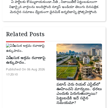
ఏ పార్టీలకు కొమ్ముకాయకుండా..నీతి , నిజాయితీలే పెట్టుబడులుగా
నిఖార్సైన వార్తలను అందిస్తోంది న్యూస్ ఇండియా తెలుగు దినపత్రిక.
మెరుగైన సమాజం ధ్యేయంగా డైనమిక్ జర్నలిజాన్ని ప్రోత్సహిస్తోంది.
Related Posts
ఏపీ ఇసుక అక్రమ రవాణాపై
ఉక్కుపాదం..
Published On 06 Aug 2026
17:20:10
పటాన్ చెరు రియల్ ఎస్టేట్‌లో
ఊహించని మార్పులు.. ధరలు
ఎందుకు పెరుగుతున్నాయి?
పెట్టుబడికి ఇదే సరైన
సమయమా?