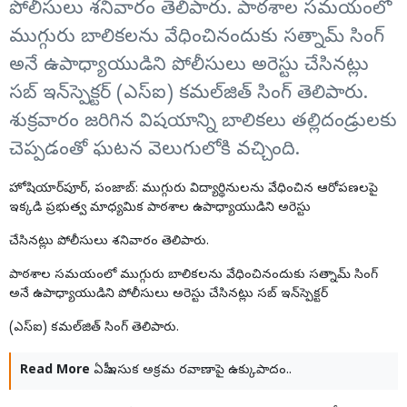
పోలీసులు శనివారం తెలిపారు. పాఠశాల సమయంలో
ముగ్గురు బాలికలను వేధించినందుకు సత్నామ్ సింగ్
అనే ఉపాధ్యాయుడిని పోలీసులు అరెస్టు చేసినట్లు
సబ్ ఇన్‌స్పెక్టర్ (ఎస్‌ఐ) కమల్‌జిత్ సింగ్ తెలిపారు.
శుక్రవారం జరిగిన విషయాన్ని బాలికలు తల్లిదండ్రులకు
చెప్పడంతో ఘటన వెలుగులోకి వచ్చింది.
హోషియార్‌పూర్, పంజాబ్: ముగ్గురు విద్యార్థినులను వేధించిన ఆరోపణలపై
ఇక్కడి ప్రభుత్వ మాధ్యమిక పాఠశాల
ఉపాధ్యాయుడి
ని అరెస్టు
చేసినట్లు పోలీసులు శనివారం తెలిపారు.
పాఠశాల సమయంలో ముగ్గురు బాలికలను వేధించినందుకు
సత్నామ్ సింగ్
అనే
ఉపాధ్యాయుడి
ని పోలీసులు అరెస్టు చేసినట్లు సబ్ ఇన్‌స్పెక్టర్
(ఎస్‌ఐ) కమల్‌జిత్ సింగ్ తెలిపారు.
Read More
ఏపీ ఇసుక అక్రమ రవాణాపై ఉక్కుపాదం..