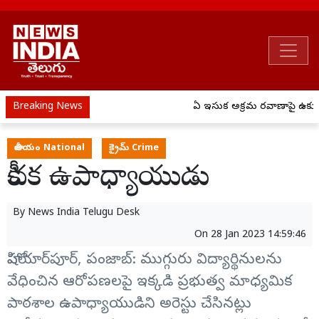
Breaking News
ఏపీ ఇసుక అక్రమ రవాణాపై ఉక్కుప
జాతీయం National
క్రైమ్ Crime
కీచక ఉపాధ్యాయుడు
By
News India Telugu Desk
On
28 Jan 2023 14:59:46
హోషియార్‌పూర్, పంజాబ్: ముగ్గురు విద్యార్థినులను
వేధించిన ఆరోపణలపై ఇక్కడి ప్రభుత్వ మాధ్యమిక
పాఠశాల ఉపాధ్యాయుడిని అరెస్టు చేసినట్లు