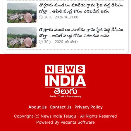
తొర్రూరు మండలం మాటేడు గ్రామ స్టేజి వద్ద డీసీఎం
బోల్తా... ఆపిల్ పండ్ల కోసం ఎగబడిన జనం
30 Jul 2026 16:21:00
తొర్రూరు మండలం మాటేడు గ్రామ స్టేజి వద్ద డీసీఎం
బోల్తా... ఆపిల్ పండ్ల కోసం ఎగబడిన జనం
30 Jul 2026 16:18:47
About Us
Contact Us
Privacy Policy
Copyright (c)
News India Telugu
- All Rights Reserved
Powered By
Vedanta Software