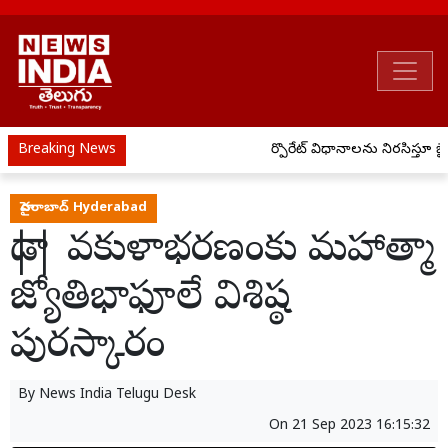
Breaking News
కార్పొరేట్ విధానాలను నిరసిస్తూ జైలు
హైదరాబాద్ Hyderabad
డా|| వకుళాభరణంకు మహాత్మా
జ్యోతిభాఫూలే విశిష్ఠ
పురస్కారం
By
News India Telugu Desk
On
21 Sep 2023 16:15:32