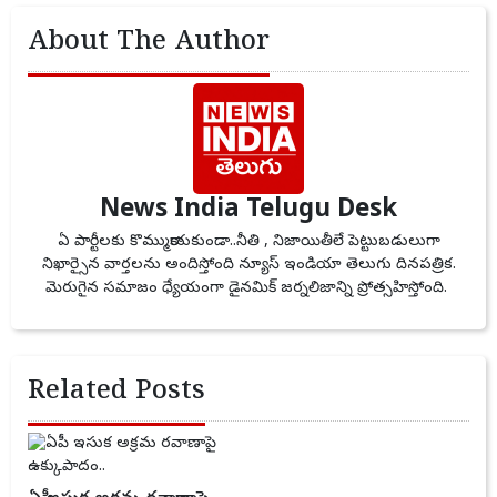
About The Author
News India Telugu Desk
ఏ పార్టీలకు కొమ్ముకాయకుండా..నీతి , నిజాయితీలే పెట్టుబడులుగా
నిఖార్సైన వార్తలను అందిస్తోంది న్యూస్ ఇండియా తెలుగు దినపత్రిక.
మెరుగైన సమాజం ధ్యేయంగా డైనమిక్ జర్నలిజాన్ని ప్రోత్సహిస్తోంది.
Related Posts