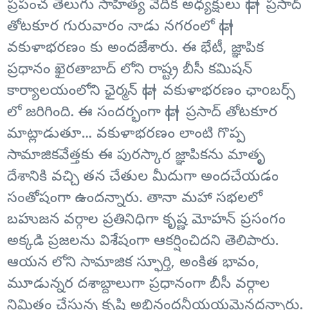
ప్రపంచ తెలుగు సాహిత్య వేదిక అధ్యక్షులు డా|| ప్రసాద్
తోటకూర గురువారం నాడు నగరంలో డా||
వకుళాభరణం కు అందజేశారు. ఈ భేటీ, జ్ఞాపిక
ప్రధానం ఖైరతాబాద్ లోని రాష్ట్ర బీసీ కమిషన్
కార్యాలయంలోని ఛైర్మన్ డా|| వకుళాభరణం ఛాoబర్స్
లో జరిగింది. ఈ సందర్భంగా డా|| ప్రసాద్ తోటకూర
మాట్లాడుతూ... వకుళాభరణం లాంటి గొప్ప
సామాజికవేత్తకు ఈ పురస్కార జ్ఞాపికను మాతృ
దేశానికి వచ్చి తన చేతుల మీదుగా అందచేయడం
సంతోషంగా ఉందన్నారు. తానా మహా సభలలో
బహుజన వర్గాల ప్రతినిధిగా కృష్ణ మోహన్ ప్రసంగం
అక్కడి ప్రజలను విశేషంగా ఆకర్షించిదని తెలిపారు.
ఆయన లోని సామాజిక స్ఫూర్తి, అంకిత భావం,
మూడున్నర దశాబ్దాలుగా ప్రధానంగా బీసీ వర్గాల
నిమిత్తం చేస్తున్న కృషి అభినందనీయయమైనదన్నారు.