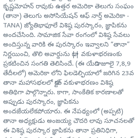
కృష్ణమోహన్ రావుకు ఉత్తర అమెరికా తెలుగు సంఘం
(తానా) తెలుగు అసోసియేషన్ ఆఫ్ నార్త్ అమెరికా -
TANA) జ్యోతిభాఫూలే విశిష్ఠ పురస్కారం, జ్ఞాపికను
అందచేసింది. సామాజిక సేవా రంగంలో విశిష్ఠ సేవలు
అందిస్తున్న వారికి ఈ పురస్కారం ఇవ్వాలని “తానా”
నిర్ణయించి, తొలి అవార్డును డా|| వకుళాభరణంకు
ప్రకటించిన సంగతి తెలిసిందే. (ఈ యేడాది జూలై 7,8,9
తేదీలలో) అమెరికా లోని ఫిలడెల్ఫియాలో జరిగిన 23వ
తానా మహాసభలలో డాక్టర్ వకుళాభరణం విశిష్ఠ
అతిథిగా పాల్గొన్నారు. కాగా, సాంకేతిక కారణాలతో
అప్పుడు పురస్కారం, జ్ఞాపికను
అందజేయలేకపోయారు. ఈ నేపథ్యంలో (అప్పటి)
తానా అధ్యక్షుడు అంజయ్య చౌదరి లావు సూచనలతో
ఈ విశిష్ఠ పురస్కార జ్ఞాపికను తానా ప్రతినిధిగా,