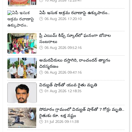
10 Aug 2026 12:25:41
ఏపీ ఇసుక అక్రమ రవాణాపై ఉక్కుపాదం..
06 Aug 2026 17:20:10
ప్రీ ఎయిమ్ కిడ్స్ స్కూల్‌లో ఘనంగా బోనాల
సంబరాలు
06 Aug 2026 09:52:16
అమరవీరులు దస్తాగిరి, రాంచందర్ త్యాగం
చిరస్మరణం
06 Aug 2026 09:47:16
విద్యుత్ షాక్‌తో యువ రైతు మృతి
01 Aug 2026 12:18:35
సోమారం గ్రామంలో విద్యుత్ షాక్‌తో 7 గోర్లు మృతి..
రైతుకు రూ. లక్ష నష్టం
31 Jul 2026 09:11:38