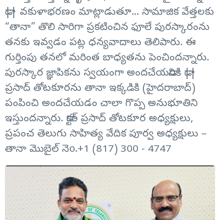
డా|| వకుళాభరణం మాట్లాడుతూ... సామాజిక వేత్తలకు
“తానా” తొలి సారిగా ప్రకటించిన ఫూలే పురస్కారంను
తనకు ఇవ్వడం పట్ల ధన్యవాదాలు తెలిపారు. ఈ
గుర్తింపు తనలో మరింత బాధ్యతను పెంచిందన్నారు.
పురస్కార జ్ఞాపికను స్వయంగా అందచేయడానికి డా||
ప్రసాద్ తోటకూరను తానా ఇక్కడికి (హైదరాబాద్)
పంపించి అందచేయడం చాలా గొప్ప అనుభూతిని
ఇస్తుందన్నారు. డాక్టర్ ప్రసాద్ తోటకూర అధ్యక్షులు,
ప్రపంచ తెలుగు సాహిత్య వేదిక పూర్వ అధ్యక్షులు –
తానా మొబైల్ నెo.+1 (817) 300 - 4747