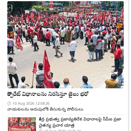
కార్పొరేట్ విధానాలను నిరసిస్తూ జైలు భరో
10 Aug 2026 12:58:26
నాయకులను అదుపులోకి తీసుకున్న పోలీసులు
కేంద్ర ప్రభుత్వ ప్రజావ్యతిరేక విధానాలపై సీపీఐ ప్రజా
చైతన్య ప్రచార యాత్ర