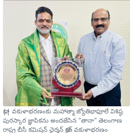
డా|| వకుళాభరణంకు మహాత్మా జ్యోతిభాఫూలే విశిష్ఠ
పురస్కార జ్ఞాపికను అందజేసిన “తానా” తెలంగాణ
రాష్ట్ర బీసీ కమిషన్ ఛైర్మన్ డాక్టర్ వకుళాభరణం