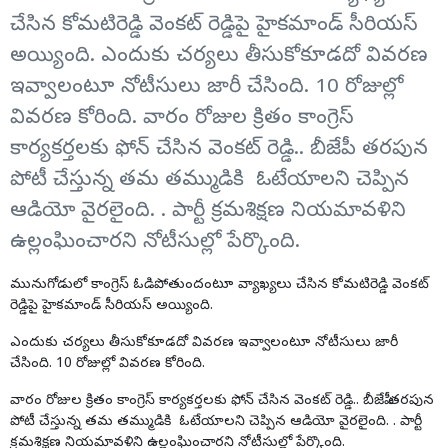
చేసిన కోమటిరెడ్డి వెంకట్ రెడ్డిపై హైకమాండ్ సీరియస్
అయ్యింది. ఎందుకు చర్యలు తీసుకోకూడదో వివరణ
ఇవ్వాలంటూ నోటీసులు జారీ చేసింది. 10 రోజుల్లో
వివరణ కోరింది. వారం రోజుల క్రితం కాంగ్రెస్
కార్యకర్తలకు ఫోన్ చేసిన వెంకట్ రెడ్డి.. బీజేపీ తరపున
పోటీ చేస్తున్న తమ తమ్ముడికి ఓటేయాలని చెప్పిన
ఆడియో వైరలైంది. . పార్టీ క్రమశిక్షణ నియమావళిని
ఉల్లంఘించారని నోటీసుల్లో పేర్కొంది.
మునుగోడులో కాంగ్రెస్ ఓడిపోతుందంటూ వ్యాఖ్యలు చేసిన
కోమటిరెడ్డి వెంకట్
రెడ్డి
పై హైకమాండ్ సీరియస్ అయ్యింది.
ఎందుకు చర్యలు తీసుకోకూడదో వివరణ ఇవ్వాలంటూ నోటీసులు జారీ
చేసింది. 10 రోజుల్లో వివరణ కోరింది.
వారం రోజుల క్రితం కాంగ్రెస్ కార్యకర్తలకు ఫోన్ చేసిన
వెంకట్ రెడ్డి.
. బీజేపీ తరపున
పోటీ చేస్తున్న తమ తమ్ముడికి ఓటేయాలని చెప్పిన ఆడియో వైరలైంది. . పార్టీ
క్రమశిక్షణ నియమావళిని ఉల్లంఘించారని నోటీసుల్లో పేర్కొంది.