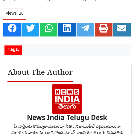
Views:
20
Tags:
About The Author
News India Telugu Desk
ఏ పార్టీలకు కొమ్ముకాయకుండా..నీతి , నిజాయితీలే పెట్టుబడులుగా
నిఖార్సైన వార్తలను అందిస్తోంది న్యూస్ ఇండియా తెలుగు దినపత్రిక.