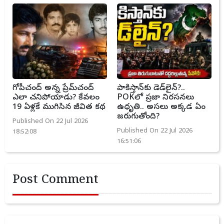
గోపీచంద్ అన్న ప్రేమ్‌చంద్
పాకిస్తాన్‌కు డెడ్‌లైన్?..
ఎలా చనిపోయాడు? కేవలం
POKలో ప్రజా నిరసనలు
19 ఏళ్లకే ముగిసిన జీవిత కథ
ఉధృతి.. అసలు అక్కడ ఏం
జరుగుతోంది?
Published On 22 Jul 2026
Published On 22 Jul 2026
18:52:08
16:51:06
Post Comment