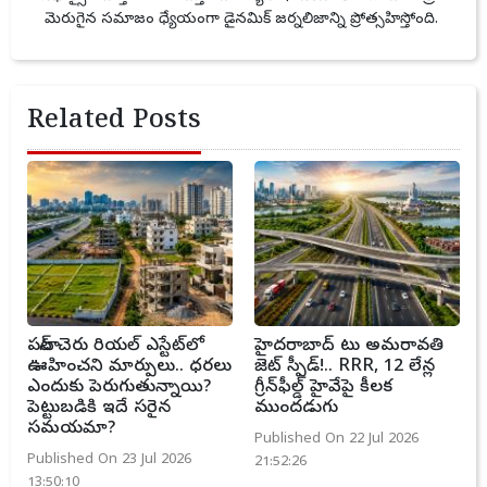
మెరుగైన సమాజం ధ్యేయంగా డైనమిక్ జర్నలిజాన్ని ప్రోత్సహిస్తోంది.
Related Posts
పటాన్ చెరు రియల్ ఎస్టేట్‌లో
హైదరాబాద్ టు అమరావతి
ఊహించని మార్పులు.. ధరలు
జెట్ స్పీడ్!.. RRR, 12 లేన్ల
ఎందుకు పెరుగుతున్నాయి?
గ్రీన్‌ఫీల్డ్ హైవేపై కీలక
పెట్టుబడికి ఇదే సరైన
ముందడుగు
సమయమా?
Published On 22 Jul 2026
Published On 23 Jul 2026
21:52:26
13:50:10