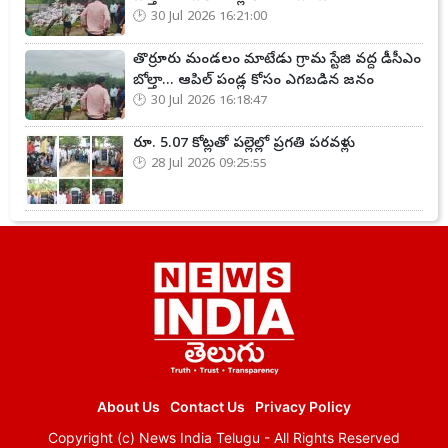
30 Jul 2026 16:21:00
తొర్రూరు మండలం మాటేడు గ్రామ స్టేజి వద్ద డీసీఎం
బోల్తా... ఆపిల్ పండ్ల కోసం ఎగబడిన జనం
30 Jul 2026 16:18:47
రూ. 5.07 కోట్లతో పల్లెల్లో ప్రగతి పరవళ్లు
28 Jul 2026 09:25:55
About Us
Contact Us
Privacy Policy
Copyright (c)
News India Telugu
- All Rights Reserved