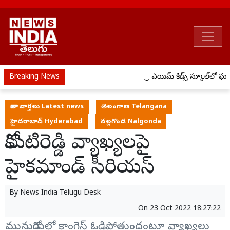
Breaking News
ప్రీ ఎయిమ్ కిడ్స్ స్కూల్‌లో
తాజా వార్తలు Latest news
తెలంగాణ Telangana
హైదరాబాద్ Hyderabad
నల్లగొండ Nalgonda
కోమటిరెడ్డి వ్యాఖ్యలపై
హైకమాండ్ సీరియస్
By
News India Telugu Desk
On
23 Oct 2022 18:27:22
మునుగోడులో కాంగ్రెస్ ఓడిపోతుందంటూ వ్యాఖ్యలు