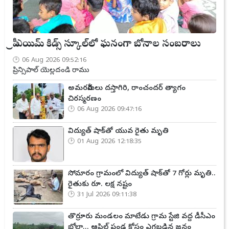
ప్రీ ఎయిమ్ కిడ్స్ స్కూల్‌లో ఘనంగా బోనాల సంబరాలు
06 Aug 2026 09:52:16
ప్రిన్సిపాల్ యెల్లదండి రాము
అమరవీరులు దస్తాగిరి, రాంచందర్ త్యాగం
చిరస్మరణం
06 Aug 2026 09:47:16
విద్యుత్ షాక్‌తో యువ రైతు మృతి
01 Aug 2026 12:18:35
సోమారం గ్రామంలో విద్యుత్ షాక్‌తో 7 గోర్లు మృతి..
రైతుకు రూ. లక్ష నష్టం
31 Jul 2026 09:11:38
తొర్రూరు మండలం మాటేడు గ్రామ స్టేజి వద్ద డీసీఎం
బోల్తా... ఆపిల్ పండ్ల కోసం ఎగబడిన జనం