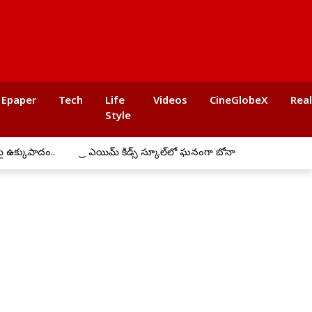
Epaper
Tech
Life
Videos
CineGlobeX
Rea
Style
కుపాదం..
ప్రీ ఎయిమ్ కిడ్స్ స్కూల్‌లో ఘనంగా బోనాల సంబరాలు
అమర