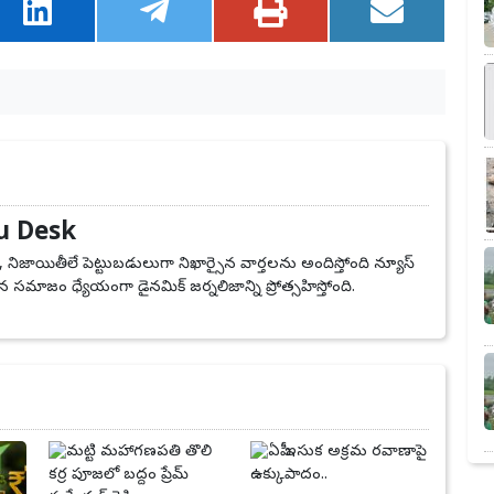
u Desk
, నిజాయితీలే పెట్టుబడులుగా నిఖార్సైన వార్తలను అందిస్తోంది న్యూస్
 సమాజం ధ్యేయంగా డైనమిక్ జర్నలిజాన్ని ప్రోత్సహిస్తోంది.