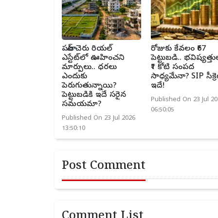
పటాన్ చెరు రియల్
రోజుకు కేవలం ₹67
ఎస్టేట్‌లో ఊహించని
పెట్టుబడి.. భవిష్యత్తు
మార్పులు.. ధరలు
₹1 కోటి సంపద
ఎందుకు
సాధ్యమేనా? SIP సీక్రె
పెరుగుతున్నాయి?
ఇదే!
పెట్టుబడికి ఇదే సరైన
Published On 23 Jul 20
సమయమా?
06:50:05
Published On 23 Jul 2026
13:50:10
Post Comment
Comment List