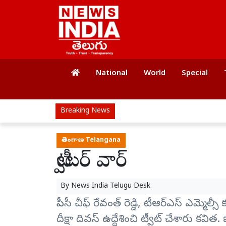
National
World
Special
Breaking News
తెలంగాణ Telangana
ట్వీటర్ వార్
By
News India Telugu Desk
పీసీసీ చీఫ్‌ రేవంత్‌ రెడ్డి, టీఆర్ఎస్‌ ఎమ్మె
దీక్షా దివస్‌ ఉద్దేశించి ట్వీట్ చేశారు కవిత. 