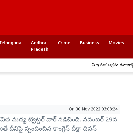
Telangana
Andhra
Crime
Business
Movies
Pradesh
ఏపీ ఇసుక అక్రమ రవాణాపై ఉక్
On
30 Nov 2022 03:08:24
ల్సీ కవిత మధ్య ట్విట్టర్‌ వార్‌ నడిచింది. నవంబర్‌ 29న
ఐతే దీనిపై స్పందించిన కాంగ్రెస్‌ దీక్షా దివస్