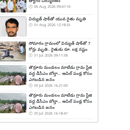
త్యాగం చిరస్మరణం
06 Aug 2026 09:47:16
విద్యుత్ షాక్‌తో యువ రైతు మృతి
01 Aug 2026 12:18:35
సోమారం గ్రామంలో విద్యుత్ షాక్‌తో 7
గోర్లు మృతి.. రైతుకు రూ. లక్ష నష్టం
31 Jul 2026 09:11:38
తొర్రూరు మండలం మాటేడు గ్రామ స్టేజి
వద్ద డీసీఎం బోల్తా... ఆపిల్ పండ్ల కోసం
ఎగబడిన జనం
30 Jul 2026 16:21:00
తొర్రూరు మండలం మాటేడు గ్రామ స్టేజి
వద్ద డీసీఎం బోల్తా... ఆపిల్ పండ్ల కోసం
ఎగబడిన జనం
30 Jul 2026 16:18:47