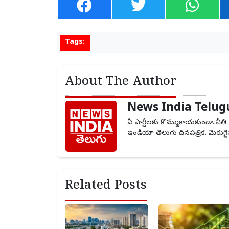
Tags:
About The Author
News India Telug
ఏ పార్టీలకు కొమ్ముకాయకుండా..నీతి 
ఇండియా తెలుగు దినపత్రిక. మెరుగైన
Related Posts