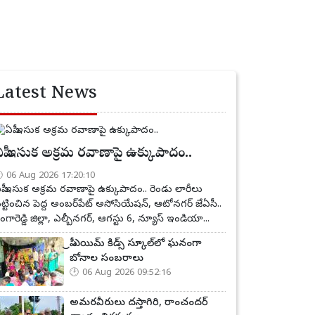
Latest News
పీ ఇసుక అక్రమ రవాణాపై ఉక్కుపాదం..
06 Aug 2026 17:20:10
పీ ఇసుక అక్రమ రవాణాపై ఉక్కుపాదం.. రెండు లారీలు
ట్టించిన పెద్ద అంబర్‌పేట్ అసోసియేషన్, ఆటోనగర్ జేఏసీ..
ంగారెడ్డి జిల్లా, ఎల్బీనగర్, ఆగస్టు 6, న్యూస్ ఇండియా...
ప్రీ ఎయిమ్ కిడ్స్ స్కూల్‌లో ఘనంగా
బోనాల సంబరాలు
06 Aug 2026 09:52:16
అమరవీరులు దస్తాగిరి, రాంచందర్