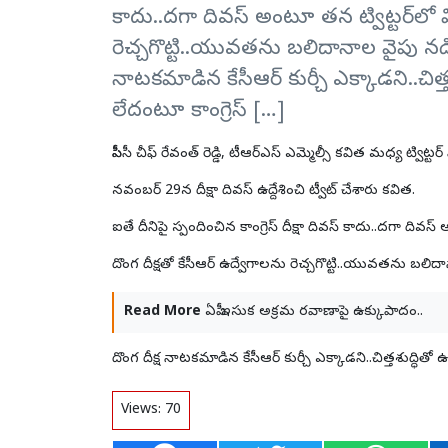
కాదు..దగా దివస్‌ అంటూ తన ట్విట్టర్‌లో వ
రెచ్చగొట్టి..యువతను బలిదానాల వైపు నడి
నాటకమాడిన కేసీఆర్ కుర్చీ ఎక్కాడని..చిత్
లేదంటూ కాంగ్రెస్ […]
పీసీసీ చీఫ్‌ రేవంత్‌ రెడ్డి, టీఆర్ఎస్‌ ఎమ్మెల్సీ కవిత మధ్య ట్విట్టర్
నవంబర్‌ 29న దీక్షా దివస్‌ ఉద్దేశించి ట్వీట్ చేశారు కవిత.
ఐతే దీనిపై స్పందించిన కాంగ్రెస్‌ దీక్షా దివస్ కాదు..దగా దివస్
దొంగ దీక్షతో కేసీఆర్ ఉద్వేగాలను రెచ్చగొట్టి..యువతను బలి
Read More
ఏపీ ఇసుక అక్రమ రవాణాపై ఉక్కుపాదం..
దొంగ దీక్ష నాటకమాడిన కేసీఆర్ కుర్చీ ఎక్కాడని..చిత్తశుద్ధిత
Views:
70