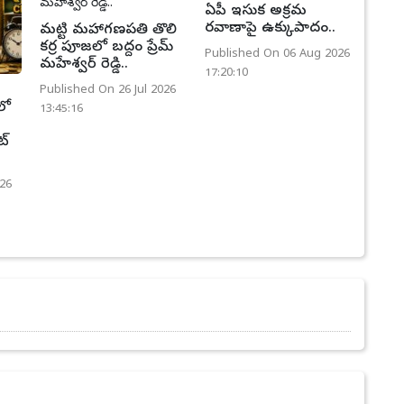
ఏపీ ఇసుక అక్రమ
రవాణాపై ఉక్కుపాదం..
మట్టి మహాగణపతి తొలి
కర్ర పూజలో బద్దం ప్రేమ్
Published On 06 Aug 2026
మహేశ్వర్ రెడ్డి..
17:20:10
Published On 26 Jul 2026
లో
13:45:16
ట్
26