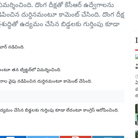
ిమర్శించింది. దొంగ దీక్షతో కేసీఆర్ ఉద్వేగాలను
పించిన దుర్దినమంటూ కామెంట్ చేసింది. దొంగ దీక్ష
తశుద్ధితో ఉద్యమం చేసిన బిడ్డలకు గుర్తింపు కూడా
‌ వార్‌ నడిచింది.
ఏ
‌ అంటూ తన ట్విట్టర్‌లో విమర్శించింది.
దానాల వైపు నడిపించిన దుర్దినమంటూ కామెంట్ చేసింది.
ఏ
ప
ర
ో ఉద్యమం చేసిన బిడ్డలకు గుర్తింపు కూడా లేదంటూ కాంగ్రెస్ ఆరోపించింది.