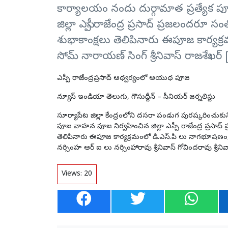
కార్యాలయం నందు దుర్గామాత ప్రత్యే
జిల్లా ఎస్పీ రాజేంద్ర ప్రసాద్ ప్రజలందరూ
శుభాకాంక్షలు తెలిపినారు ఈపూజ కార్యక
సోమ్ నారాయణ్ సింగ్ శ్రీనివాస్ రాజశేఖర్
ఎస్పీ రాజేంద్రప్రసాద్ ఆధ్వర్యంలో ఆయుధ పూజ
న్యూస్ ఇండియా తెలుగు, గౌసుద్దీన్ – సీనియర్ జర్నలిస్టు
సూర్యాపేట జిల్లా కేంద్రంలోని దసరా పండుగ పురష్కరించుక
పూజ వాహన పూజ నిర్వహించిన జిల్లా ఎస్పీ రాజేంద్ర ప్రసా
తెలిపినారు ఈపూజ కార్యక్రమంలో డి.ఎస్.పి లు నాగభూషణం, ర
నర్సింహ ఆర్ ఐ లు నర్సింహారావు శ్రీనివాస్ గోవిందరావు శ్రీ
Views:
20