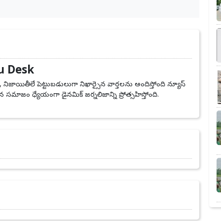
u Desk
, నిజాయితీలే పెట్టుబడులుగా నిఖార్సైన వార్తలను అందిస్తోంది న్యూస్
 సమాజం ధ్యేయంగా డైనమిక్ జర్నలిజాన్ని ప్రోత్సహిస్తోంది.