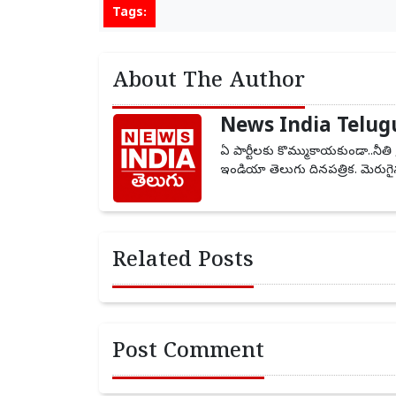
Tags:
About The Author
News India Telug
ఏ పార్టీలకు కొమ్ముకాయకుండా..నీతి 
ఇండియా తెలుగు దినపత్రిక. మెరుగైన
Related Posts
Post Comment