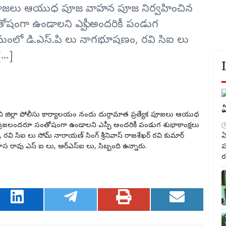
క పూజలు ఆయుధ పూజ వాహన పూజ నిర్వహించిన
 సంతోషంగా ఉండాలని ఎస్పీ అందరికీ పండుగ
్రమంలో డి.ఎస్.పి లు నాగభూషణం, రవి సిఐ లు
 […]
ఏ
ుని జిల్లా పోలీసు కార్యాలయం నందు దుర్గామాత ప్రత్యేక పూజలు ఆయుధ
ద్ ప్రజలందరూ సంతోషంగా ఉండాలని ఎస్పీ అందరికీ పండుగ శుభాకాంక్షలు
వి సిఐ లు సోమ్ నారాయణ్ సింగ్ శ్రీనివాస్ రాజశేఖర్ రవి కుమార్
ఏ
నివాస రావు ఎస్ ఐ లు, ఆర్ఎస్ఐ లు, సిబ్బంది ఉన్నారు.
ప
ర