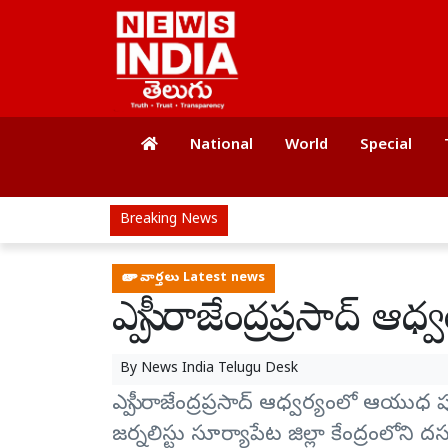
National
World
Special
Breaking News
తాజా వార్తలు Latest news
ఎస్పీ రాజేంద్రప్రసాద్
By
News India Telugu Desk
ఎస్పీ రాజేంద్రప్రసాద్ ఆధ్వర్యంలో ఆయుధ 
జర్నలిస్టు సూర్యాపేట జిల్లా కేంద్రంలోని