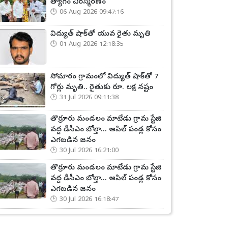
త్యాగం చిరస్మరణం
06 Aug 2026 09:47:16
విద్యుత్ షాక్‌తో యువ రైతు మృతి
01 Aug 2026 12:18:35
సోమారం గ్రామంలో విద్యుత్ షాక్‌తో 7
గోర్లు మృతి.. రైతుకు రూ. లక్ష నష్టం
31 Jul 2026 09:11:38
తొర్రూరు మండలం మాటేడు గ్రామ స్టేజి
వద్ద డీసీఎం బోల్తా... ఆపిల్ పండ్ల కోసం
ఎగబడిన జనం
30 Jul 2026 16:21:00
తొర్రూరు మండలం మాటేడు గ్రామ స్టేజి
వద్ద డీసీఎం బోల్తా... ఆపిల్ పండ్ల కోసం
ఎగబడిన జనం
30 Jul 2026 16:18:47