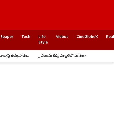
Epaper
Tech
Life
Videos
CineGlobeX
Rea
Style
పై ఉక్కుపాదం..
ప్రీ ఎయిమ్ కిడ్స్ స్కూల్‌లో ఘనంగా బోనాల సంబరాలు