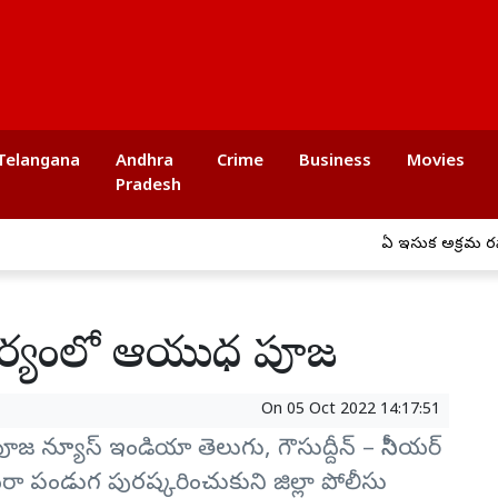
Telangana
Andhra
Crime
Business
Movies
Pradesh
ఏపీ ఇసుక అక్రమ రవాణా
 ఆధ్వర్యంలో ఆయుధ పూజ
On
05 Oct 2022 14:17:51
పూజ న్యూస్ ఇండియా తెలుగు, గౌసుద్దీన్ – సీనియర్
 దసరా పండుగ పురష్కరించుకుని జిల్లా పోలీసు