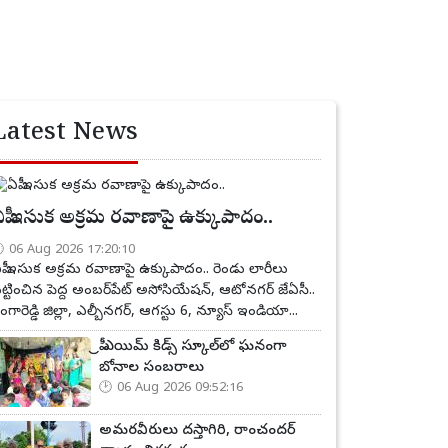
Latest News
పీ ఇసుక అక్రమ రవాణాపై ఉక్కుపాదం..
06 Aug 2026 17:20:10
పీ ఇసుక అక్రమ రవాణాపై ఉక్కుపాదం.. రెండు లారీలు
ట్టించిన పెద్ద అంబర్‌పేట్ అసోసియేషన్, ఆటోనగర్ జేఏసీ..
ంగారెడ్డి జిల్లా, ఎల్బీనగర్, ఆగస్టు 6, న్యూస్ ఇండియా...
ప్రీ ఎయిమ్ కిడ్స్ స్కూల్‌లో ఘనంగా
బోనాల సంబరాలు
06 Aug 2026 09:52:16
అమరవీరులు దస్తాగిరి, రాంచందర్