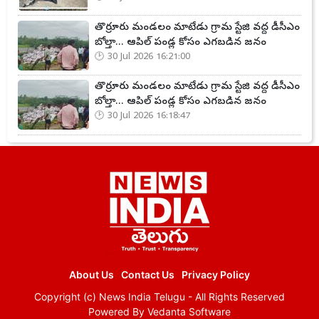
తొర్రూరు మండలం మాటేడు గ్రామ స్టేజి వద్ద డీసీఎం
బోల్తా... ఆపిల్ పండ్ల కోసం ఎగబడిన జనం
30 Jul 2026 16:21:00
తొర్రూరు మండలం మాటేడు గ్రామ స్టేజి వద్ద డీసీఎం
బోల్తా... ఆపిల్ పండ్ల కోసం ఎగబడిన జనం
30 Jul 2026 16:18:47
About Us
Contact Us
Privacy Policy
Copyright (c)
News India Telugu
- All Rights Reserved
Powered By
Vedanta Software