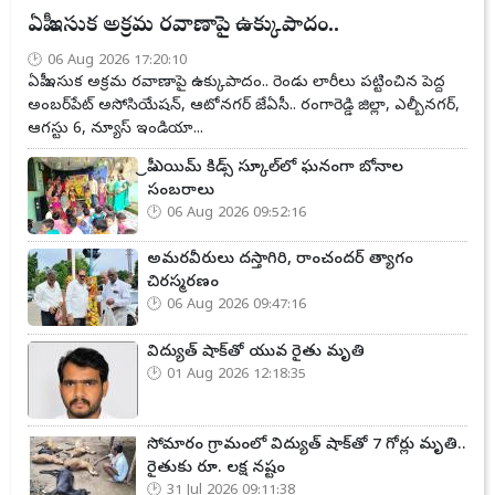
ఏపీ ఇసుక అక్రమ రవాణాపై ఉక్కుపాదం..
06 Aug 2026 17:20:10
ఏపీ ఇసుక అక్రమ రవాణాపై ఉక్కుపాదం.. రెండు లారీలు పట్టించిన పెద్ద
అంబర్‌పేట్ అసోసియేషన్, ఆటోనగర్ జేఏసీ.. రంగారెడ్డి జిల్లా, ఎల్బీనగర్,
ఆగస్టు 6, న్యూస్ ఇండియా...
ప్రీ ఎయిమ్ కిడ్స్ స్కూల్‌లో ఘనంగా బోనాల
సంబరాలు
06 Aug 2026 09:52:16
అమరవీరులు దస్తాగిరి, రాంచందర్ త్యాగం
చిరస్మరణం
06 Aug 2026 09:47:16
విద్యుత్ షాక్‌తో యువ రైతు మృతి
01 Aug 2026 12:18:35
సోమారం గ్రామంలో విద్యుత్ షాక్‌తో 7 గోర్లు మృతి..
రైతుకు రూ. లక్ష నష్టం
31 Jul 2026 09:11:38