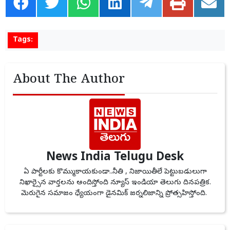
Tags:
About The Author
News India Telugu Desk
ఏ పార్టీలకు కొమ్ముకాయకుండా..నీతి , నిజాయితీలే పెట్టుబడులుగా
నిఖార్సైన వార్తలను అందిస్తోంది న్యూస్ ఇండియా తెలుగు దినపత్రిక.
మెరుగైన సమాజం ధ్యేయంగా డైనమిక్ జర్నలిజాన్ని ప్రోత్సహిస్తోంది.