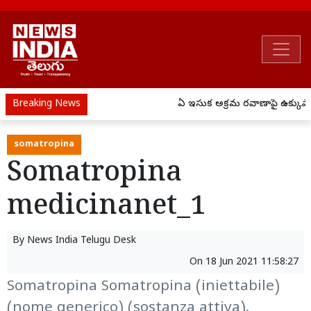
Breaking News
ఏపీ ఇసుక అక్రమ రవాణాపై ఉక్కుపాదం
somatropina
Somatropina
medicinanet_1
By
News India Telugu Desk
On
18 Jun 2021 11:58:27
Somatropina Somatropina (iniettabile)
(nome generico) (sostanza attiva).