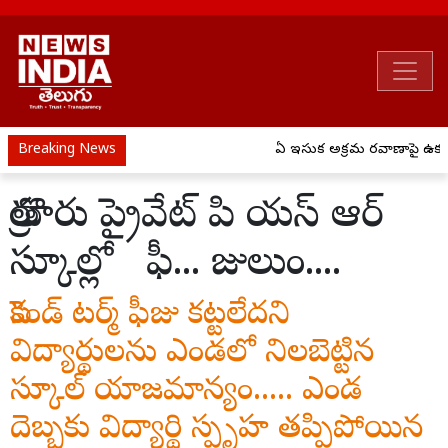
Breaking News
ఏపీ ఇసుక అక్రమ రవాణాపై ఉక్కుప
తొర్రూరు ప్రైవేట్ పి యస్ ఆర్
స్కూల్లో ఫీ... జులుం....
సెకండ్ టర్మ్ ఫీజు కట్టలేదని
విద్యార్థులను ఎండలో నిలబెట్టిన
స్కూల్ యాజమాన్యం..... ఎండ
దెబ్బకు విద్యార్థి స్పృహ తప్పిపోయిన