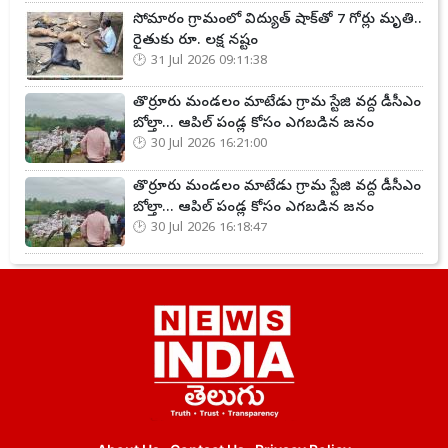
సోమారం గ్రామంలో విద్యుత్ షాక్‌తో 7 గోర్లు మృతి..
రైతుకు రూ. లక్ష నష్టం
31 Jul 2026 09:11:38
తొర్రూరు మండలం మాటేడు గ్రామ స్టేజి వద్ద డీసీఎం
బోల్తా... ఆపిల్ పండ్ల కోసం ఎగబడిన జనం
30 Jul 2026 16:21:00
తొర్రూరు మండలం మాటేడు గ్రామ స్టేజి వద్ద డీసీఎం
బోల్తా... ఆపిల్ పండ్ల కోసం ఎగబడిన జనం
30 Jul 2026 16:18:47