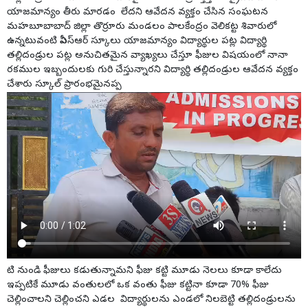
యాజమాన్యం తీరు మారడం లేదని ఆవేదన వ్యక్తం చేసిన సంఘటన
మహబూబాబాద్ జిల్లా తొర్రూరు మండలం పాలకేంద్రం వెలికట్ట శివారులో
ఉన్నటువంటి పీఎస్ఆర్ స్కూలు యాజమాన్యం విద్యార్థుల పట్ల విద్యార్థి
తల్లిదండ్రుల పట్ల అనుచితమైన వ్యాఖ్యలు చేస్తూ ఫీజుల విషయంలో నానా
రకముల ఇబ్బందులకు గురి చేస్తున్నారని విద్యార్థి తల్లిదండ్రుల ఆవేదన వ్యక్తం
చేశారు స్కూల్ ప్రారంభమైనప్ప
టి నుండి ఫీజులు కడుతున్నామని ఫీజు కట్టి మూడు నెలలు కూడా కాలేదు
ఇప్పటికే మూడు వంతులలో ఒక వంతు ఫీజు కట్టినా కూడా 70% ఫీజు
చెల్లించాలని చెల్లించని ఎడల విద్యార్థులను ఎండలో నిలబెట్టి తల్లిదండ్రులను