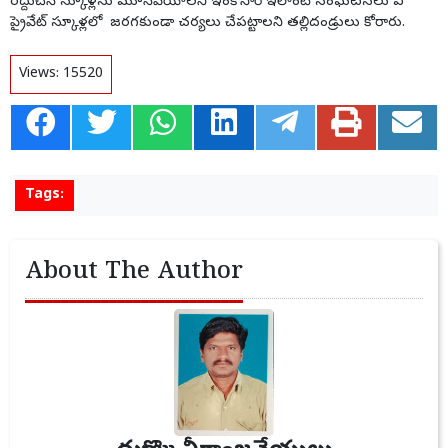
రద్దుచేసి స్కూళ్లను మూసివేయాలని ఇంకోసారి ఇలాంటి సంఘటనలు ఏ
ప్రైవేట్ స్కూళ్లలో జరగకుండా చర్యలు చేపట్టాలని తల్లిదండ్రులు కోరారు.
Views:
15520
Tags:
About The Author