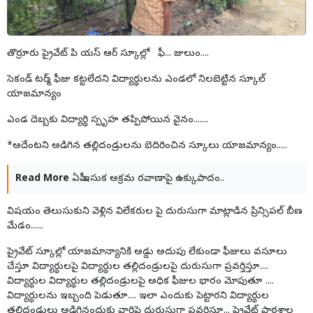
తొర్రూరు ప్రైవేట్ పి యస్ ఆర్ స్కూల్లో ఫీ... జులుం....
సెకండ్ టర్మ్ ఫీజు కట్టలేదని విద్యార్థులను ఎండలో నిలబెట్టిన స్కూల్
యాజమాన్యం
ఎండ దెబ్బకు విద్యార్థి స్పృహ తప్పిపోయిన వైనం.......
*అదేంటని అడిగిన తల్లిదండ్రులను బెదిరించిన స్కూలు యాజమాన్యం.....
Read More
ఏపీ ఇసుక అక్రమ రవాణాపై ఉక్కుపాదం..
విషయం తెలుసుకుని వెళ్లిన విలేకరుల పై దురుసుగా మాట్లాడిన ప్రిన్సిపల్ బీణ
మేడం......
ప్రైవేట్ స్కూల్లో యాజమాన్యానికి అడ్డు అదుపు లేకుండా ఫీజులు వసూలు
చేస్తూ విద్యార్థులపై విద్యార్థుల తల్లిదండ్రులపై దురుసుగా ప్రవర్తిస్తూ....
విద్యార్థుల విద్యార్థుల తల్లిదండ్రులపై అధిక ఫీజుల భారం మోపుతూ ....
విద్యార్థులను ఇబ్బంది పెడుతూ.... ఇలా ఎందుకు పెట్టారని విద్యార్థుల
తల్లిదండ్రులు అడిగినందుకు వారిపై దురుసుగా ప్రవర్తిస్తూ... ప్రైవేట్ పాఠశాల