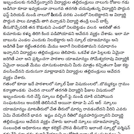
ఇబ్బందులకు గురిచేస్తున్నారని విద్యార్థుల తల్లిదండ్రులు నాలుగు రోజుల గడు
అడిగినా కూడా ఇవ్వకుండా నాలుగవ తరగతి చదువుతున్న విద్యార్థిని పొద్దున
ఫస్ట్ పిరియడ్ నుండి నాలుగో పీరియడ్ వరకు ఎండలో నిలబెట్టారని ఆ విద్యార్థి
పొద్దున పాలు మాత్రమే తాగి వచ్చాడని విద్యార్థి తండ్రి లంచ్ బాక్స్
తీసుకొచ్చేసరికి తన కొడుకుని ఎండలో నిలబెట్టడం వలన ఆకలితో తన
కుమారుడు కళ్ళు తిరిగి కింద పడిపోయాడని ఆవేదన వ్యక్తం చేశాడు. ఇలా మా
బాబును ఎండల ఎందుకు నిలబెట్టారు అని స్కూల్ యాజమాన్యం అని
అడిగితే ఫీజు కట్టేంతవరకు మేము అలాగే నిలబెడతామని సమాధానం
ఇచ్చానని విద్యార్థుల తల్లిదండ్రులు తెలిపారు. ఒకవేళ మా పిల్లలకు ఏమైనా
జరిగితే ఎలా అని ప్రశ్నించగా పాఠశాల యాజమాన్యం సోమేశ్వరరావు విద్యార్థికి
ఏమైనా అయితే మేము చూసుకుంటామని మీరు మాత్రం కచ్చితంగా ఫీజు కట్ట
వలసిందేనని దురుసుగా మాట్లాడాడని విద్యార్థుల తల్లిదండ్రులు ఆవేదన
వ్యక్తం చేశారు.
గతంలో కూడా ఇదే పాఠశాలలో స్కూల్ ఫీజు విషయంలలో...బొమ్మకల్లు గ్రామం
కన్యాతాండకు చెందిన నాలుగో తరగతి విద్యార్థిని ఫీజుల విషయంలో
ఇబ్బందులకు గురి చేస్తే స్కూలు బిల్డింగ్ పై నుండి దూకి చనిపోయిన
సంఘటనలు అందరికీ తెలిసినవే అయినా కూడా పి ఎస్ ఆర్ స్కూలు
యాజమాన్యం మాటతీరులో చేత తీరులో మార్పు రావడంలేదని వీరిని ఎవరు
ఏమి చేయలేరనే భావన ఇష్టం వచ్చిన రీతిలో వ్యవహరిస్తున్నారని విద్యార్థి
తల్లిదండ్రులు ఆవేదన వ్యక్తం చేశారు ఇలాంటి స్కూలు యాజమాన్యాన్ని
సంబంధిత అధికారులు జిల్లా కలెక్టర్ చొరవ తీసుకొని ఇలాంటి స్కూల్లో పర్మిషన్