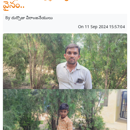
వైనం..
By
దుర్సొజు వీరాంజనేయులు
On
11 Sep 2024 15:57:04