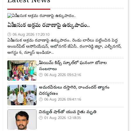
Latest News
ఏపీ ఇసుక అక్రమ రవాణాపై ఉక్కుపాదం..
06 Aug 2026 17:20:10
ఏపీ ఇసుక అక్రమ రవాణాపై ఉక్కుపాదం.. రెండు లారీలు పట్టించిన పెద్ద
అంబర్‌పేట్ అసోసియేషన్, ఆటోనగర్ జేఏసీ.. రంగారెడ్డి జిల్లా, ఎల్బీనగర్,
ఆగస్టు 6, న్యూస్ ఇండియా...
ప్రీ ఎయిమ్ కిడ్స్ స్కూల్‌లో ఘనంగా బోనాల
సంబరాలు
06 Aug 2026 09:52:16
అమరవీరులు దస్తాగిరి, రాంచందర్ త్యాగం
చిరస్మరణం
06 Aug 2026 09:47:16
విద్యుత్ షాక్‌తో యువ రైతు మృతి
01 Aug 2026 12:18:35