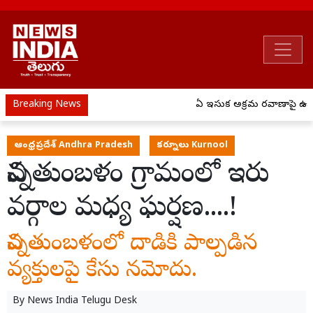
Breaking News
ఏపీ ఇసుక అక్రమ రవాణాపై ఉక్క
ఆంధ్రప్రదేశ్ Andhra Pradesh
కర్నూలు Kurnool
చిన్నతుంబళం గ్రామంలో ఇరు
వర్గాల మధ్య ఘర్షణ....!
చిన్నతుంబళంలో దాడికి పాల్పడిన
వ్యక్తులపై కేసు నమోదు.
By
News India Telugu Desk