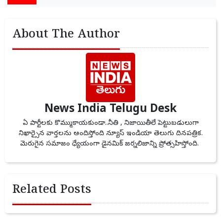
About The Author
News India Telugu Desk
ఏ పార్టీలకు కొమ్ముకాయకుండా..నీతి , నిజాయితీలే పెట్టుబడులుగా
నిఖార్సైన వార్తలను అందిస్తోంది న్యూస్ ఇండియా తెలుగు దినపత్రిక.
మెరుగైన సమాజం ధ్యేయంగా డైనమిక్ జర్నలిజాన్ని ప్రోత్సహిస్తోంది.
Related Posts