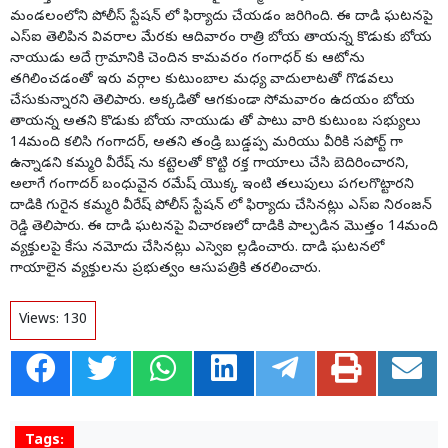
మండలంలోని పోలీస్ స్టేషన్ లో ఫిర్యాదు చేయడం జరిగింది. ఈ దాడి ఘటనపై
ఎస్ఐ తెలిపిన వివరాల మేరకు ఆదివారం రాత్రి బోయ తాయన్న కొడుకు బోయ
నాయుడు అదే గ్రామానికి చెందిన కామవరం గంగాధర్ కు ఆటోను
తగిలించడంతో ఇరు వర్గాల కుటుంబాల మధ్య వాదులాటతో గొడవలు
చేసుకున్నారని తెలిపారు. అక్కడితో ఆగకుండా సోమవారం ఉదయం బోయ
తాయన్న అతని కొడుకు బోయ నాయుడు తో పాటు వారి కుటుంబ సభ్యులు
14మంది కలిసి గంగాదర్, అతని తండ్రి బుడ్డప్ప మరియు వీరికి సపోర్ట్ గా
ఉన్నాడని కమ్మరి వీరేష్ ను కట్టెలతో కొట్టి రక్త గాయాలు చేసి బెదిరించారని,
అలాగే గంగాదర్ బంధువైన రమేష్ యొక్క ఇంటి తలుపులు పగలగొట్టారని
దాడికి గురైన కమ్మరి వీరేష్ పోలీస్ స్టేషన్ లో ఫిర్యాదు చేసినట్లు ఎస్ఐ నిరంజన్
రెడ్డి తెలిపారు. ఈ దాడి ఘటనపై విచారణలో దాడికి పాల్పడిన మొత్తం 14మంది
వ్యక్తులపై కేసు నమోదు చేసినట్లు ఎస్వెఐ ల్లడించారు. దాడి ఘటనలో
గాయాలైన వ్యక్తులను ప్రభుత్వం ఆసుపత్రికి తరలించారు.
Views:
130
Tags: