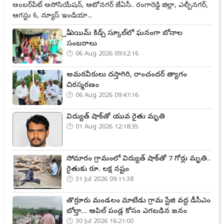
అంబర్‌పేట్ అసోసియేషన్, ఆటోనగర్ జేఏసీ.. రంగారెడ్డి జిల్లా, ఎల్బీనగర్,
ఆగస్టు 6, న్యూస్ ఇండియా...
ప్రీ ఎయిమ్ కిడ్స్ స్కూల్‌లో ఘనంగా బోనాల
సంబరాలు
06 Aug 2026 09:52:16
అమరవీరులు దస్తాగిరి, రాంచందర్ త్యాగం
చిరస్మరణం
06 Aug 2026 09:47:16
విద్యుత్ షాక్‌తో యువ రైతు మృతి
01 Aug 2026 12:18:35
సోమారం గ్రామంలో విద్యుత్ షాక్‌తో 7 గోర్లు మృతి..
రైతుకు రూ. లక్ష నష్టం
31 Jul 2026 09:11:38
తొర్రూరు మండలం మాటేడు గ్రామ స్టేజి వద్ద డీసీఎం
బోల్తా... ఆపిల్ పండ్ల కోసం ఎగబడిన జనం
30 Jul 2026 16:21:00