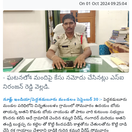
On
01 Oct 2024 09:25:04
- ఘటనలో 14 మందిపై కేసు నమోదు చేసినట్లు ఎస్ఐ
నిరంజన్ రెడ్డి వెల్లడి.
న్యూస్ ఇండియా/పెద్దకడుబూరు మండలం సెప్టెంబర్ 30 :-
పెద్దకడుబూరు
మండల పరిధిలోని చిన్నతుంబళం గ్రామంలో సోమవారం ఉదయం బోయ
తాయన్న అతని కొడుకు బోయ నాయుడు తో పాటు వారి కుటుంబ సభ్యులు
కొందరు కలిసి అదే గ్రామానికి చెందిన కమ్మరి వీరేష్, గంగాదర్ మరియు అతని
తండ్రి బుడ్డప్ప ను కట్టెల తో కొట్టి కిందపడేసి కాళ్లతోను చేతులతోను కొట్టి దాడి
చేసి రక్త గాయాలు చేశారాని దాడికి గురైన కమ్మరి వీరేష్ సోమవారం