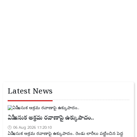
Latest News
ఏపీ ఇసుక అక్రమ రవాణాపై ఉక్కుపాదం..
06 Aug 2026 17:20:10
ఏపీ ఇసుక అక్రమ రవాణాపై ఉక్కుపాదం.. రెండు లారీలు పట్టించిన పెద్ద