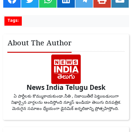
Tags:
About The Author
News India Telugu Desk
ఏ పార్టీలకు కొమ్ముకాయకుండా..నీతి , నిజాయితీలే పెట్టుబడులుగా
నిఖార్సైన వార్తలను అందిస్తోంది న్యూస్ ఇండియా తెలుగు దినపత్రిక.
మెరుగైన సమాజం ధ్యేయంగా డైనమిక్ జర్నలిజాన్ని ప్రోత్సహిస్తోంది.