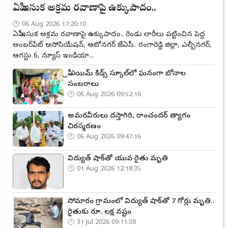
ఏపీ ఇసుక అక్రమ రవాణాపై ఉక్కుపాదం..
06 Aug 2026 17:20:10
ఏపీ ఇసుక అక్రమ రవాణాపై ఉక్కుపాదం.. రెండు లారీలు పట్టించిన పెద్ద
అంబర్‌పేట్ అసోసియేషన్, ఆటోనగర్ జేఏసీ.. రంగారెడ్డి జిల్లా, ఎల్బీనగర్,
ఆగస్టు 6, న్యూస్ ఇండియా...
ప్రీ ఎయిమ్ కిడ్స్ స్కూల్‌లో ఘనంగా బోనాల
సంబరాలు
06 Aug 2026 09:52:16
అమరవీరులు దస్తాగిరి, రాంచందర్ త్యాగం
చిరస్మరణం
06 Aug 2026 09:47:16
విద్యుత్ షాక్‌తో యువ రైతు మృతి
01 Aug 2026 12:18:35
సోమారం గ్రామంలో విద్యుత్ షాక్‌తో 7 గోర్లు మృతి..
రైతుకు రూ. లక్ష నష్టం
31 Jul 2026 09:11:38