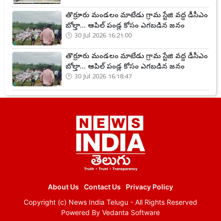
తొర్రూరు మండలం మాటేడు గ్రామ స్టేజి వద్ద డీసీఎం
బోల్తా... ఆపిల్ పండ్ల కోసం ఎగబడిన జనం
30 Jul 2026 16:21:00
తొర్రూరు మండలం మాటేడు గ్రామ స్టేజి వద్ద డీసీఎం
బోల్తా... ఆపిల్ పండ్ల కోసం ఎగబడిన జనం
30 Jul 2026 16:18:47
About Us
Contact Us
Privacy Policy
Copyright (c)
News India Telugu
- All Rights Reserved
Powered By
Vedanta Software