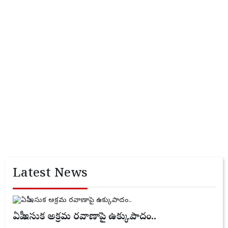
Latest News
ఏపీ ఇసుక అక్రమ రవాణాపై ఉక్కుపాదం..