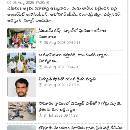
06 Aug 2026 17:20:10
ఏపీ ఇసుక అక్రమ రవాణాపై ఉక్కుపాదం.. రెండు లారీలు పట్టించిన పెద్ద
అంబర్‌పేట్ అసోసియేషన్, ఆటోనగర్ జేఏసీ.. రంగారెడ్డి జిల్లా, ఎల్బీనగర్,
ఆగస్టు 6, న్యూస్ ఇండియా...
ప్రీ ఎయిమ్ కిడ్స్ స్కూల్‌లో ఘనంగా బోనాల
సంబరాలు
06 Aug 2026 09:52:16
అమరవీరులు దస్తాగిరి, రాంచందర్ త్యాగం
చిరస్మరణం
06 Aug 2026 09:47:16
విద్యుత్ షాక్‌తో యువ రైతు మృతి
01 Aug 2026 12:18:35
సోమారం గ్రామంలో విద్యుత్ షాక్‌తో 7 గోర్లు మృతి..
రైతుకు రూ. లక్ష నష్టం
31 Jul 2026 09:11:38
తొర్రూరు మండలం మాటేడు గ్రామ స్టేజి వద్ద డీసీఎం