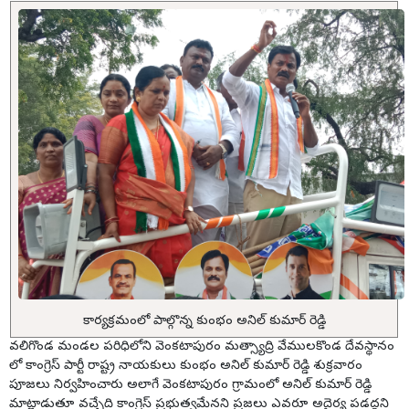
కార్యక్రమంలో పాల్గొన్న కుంభం అనిల్ కుమార్ రెడ్డి
వలిగొండ మండల పరిధిలోని వెంకటాపురం మత్స్యాద్రి వేములకొండ దేవస్థానం
లో కాంగ్రెస్ పార్టీ రాష్ట్ర నాయకులు కుంభం అనిల్ కుమార్ రెడ్డి శుక్రవారం
పూజలు నిర్వహించారు అలాగే వెంకటాపురం గ్రామంలో అనిల్ కుమార్ రెడ్డి
మాట్లాడుతూ వచ్చేది కాంగ్రెస్ ప్రభుత్వమేనని ప్రజలు ఎవరూ అదైర్య పడద్దని