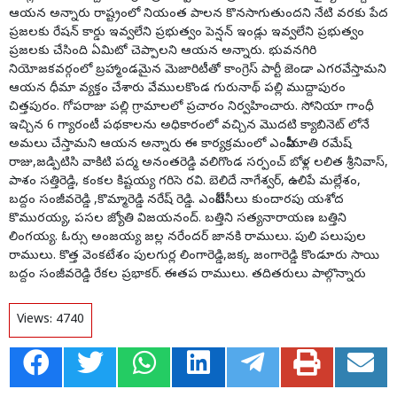
ఆయన అన్నారు రాష్ట్రంలో నియంత పాలన కొనసాగుతుందని నేటి వరకు పేద
ప్రజలకు రేషన్ కార్డు ఇవ్వలేని ప్రభుత్వం పెన్షన్ ఇండ్లు ఇవ్వలేని ప్రభుత్వం
ప్రజలకు చేసింది ఏమిటో చెప్పాలని ఆయన అన్నారు. భువనగిరి
నియోజకవర్గంలో బ్రహ్మాండమైన మెజారిటీతో కాంగ్రెస్ పార్టీ జెండా ఎగరవేస్తామని
ఆయన ధీమా వ్యక్తం చేశారు వేములకొండ గురునాథ్ పల్లి ముద్దాపురం
చిత్తపురం. గోపరాజు పల్లి గ్రామాలలో ప్రచారం నిర్వహించారు. సోనియా గాంధీ
ఇచ్చిన 6 గ్యారంటీ పథకాలను అధికారంలో వచ్చిన మొదటి క్యాబినెట్ లోనే
అమలు చేస్తామని ఆయన అన్నారు ఈ కార్యక్రమంలో ఎంపీపీ నూతి రమేష్
రాజు,జడ్పిటిసి వాకిటి పద్మ అనంతరెడ్డి వలిగొండ సర్పంచ్ బోళ్ల లలిత శ్రీనివాస్,
పాశం సత్తిరెడ్డి, కంకల కిష్టయ్య గరిసె రవి. బెలిదే నాగేశ్వర్, ఉలిపే మల్లేశం,
బద్దం సంజీవరెడ్డి ,కొమ్మారెడ్డి నరేష్ రెడ్డి. ఎంపీటీసీలు కుందారపు యశోద
కొమురయ్య, పసల జ్యోతి విజయనంద్. బత్తిని సత్యనారాయణ బత్తిని
లింగయ్య. ఓర్సు అంజయ్య జల్ల నరేందర్ జానకి రాములు. పులి పలుపుల
రాములు. కొత్త వెంకటేశం పులగుర్ల లింగారెడ్డి,జక్క జంగారెడ్డి కొండూరు సాయి
బద్దం సంజీవరెడ్డి రేకల ప్రభాకర్. ఈతప రాములు. తదితరులు పాల్గొన్నారు
Views:
4740