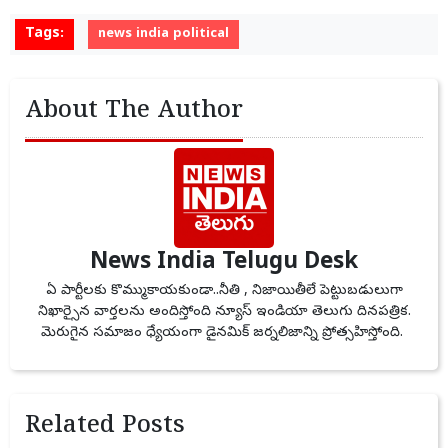
Tags:
news india political
About The Author
News India Telugu Desk
ఏ పార్టీలకు కొమ్ముకాయకుండా..నీతి , నిజాయితీలే పెట్టుబడులుగా
నిఖార్సైన వార్తలను అందిస్తోంది న్యూస్ ఇండియా తెలుగు దినపత్రిక.
మెరుగైన సమాజం ధ్యేయంగా డైనమిక్ జర్నలిజాన్ని ప్రోత్సహిస్తోంది.
Related Posts