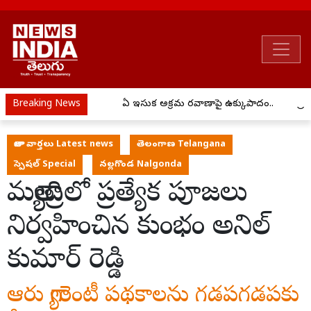
Breaking News
ఏపీ ఇసుక అక్రమ రవాణాపై ఉక్కుపాదం..
ప్ర
తాజా వార్తలు Latest news
తెలంగాణ Telangana
స్పెషల్ Special
నల్లగొండ Nalgonda
మత్యాద్రిలో ప్రత్యేక పూజలు
నిర్వహించిన కుంభం అనిల్
కుమార్ రెడ్డి
ఆరు గ్యారెంటీ పథకాలను గడపగడపకు