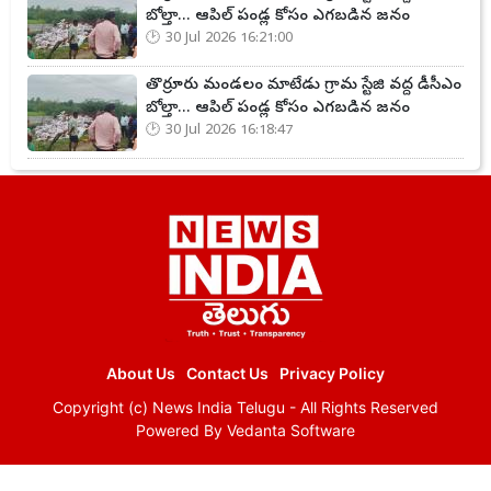
బోల్తా... ఆపిల్ పండ్ల కోసం ఎగబడిన జనం
30 Jul 2026 16:21:00
తొర్రూరు మండలం మాటేడు గ్రామ స్టేజి వద్ద డీసీఎం
బోల్తా... ఆపిల్ పండ్ల కోసం ఎగబడిన జనం
30 Jul 2026 16:18:47
About Us
Contact Us
Privacy Policy
Copyright (c)
News India Telugu
- All Rights Reserved
Powered By
Vedanta Software