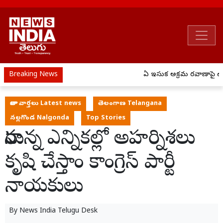
Breaking News
ఏపీ ఇసుక అక్రమ రవాణాపై ఉక్
తాజా వార్తలు Latest news
తెలంగాణ Telangana
నల్లగొండ Nalgonda
Top Stories
రానున్న ఎన్నికల్లో అహర్నిశలు
కృషి చేస్తాం కాంగ్రెస్ పార్టీ
నాయకులు
By
News India Telugu Desk