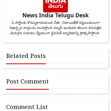
News India Telugu Desk
ఏ పార్టీలకు కొమ్ముకాయకుండా..నీతి , నిజాయితీలే పెట్టుబడులుగా
నిఖార్సైన వార్తలను అందిస్తోంది న్యూస్ ఇండియా తెలుగు దినపత్రిక.
మెరుగైన సమాజం ధ్యేయంగా డైనమిక్ జర్నలిజాన్ని ప్రోత్సహిస్తోంది.
Related Posts
Post Comment
Comment List