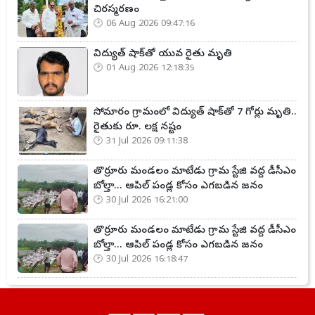
చిరస్మరణం
06 Aug 2026 09:47:16
విద్యుత్ షాక్‌తో యువ రైతు మృతి
01 Aug 2026 12:18:35
సోమారం గ్రామంలో విద్యుత్ షాక్‌తో 7 గోర్లు మృతి..
రైతుకు రూ. లక్ష నష్టం
31 Jul 2026 09:11:38
తొర్రూరు మండలం మాటేడు గ్రామ స్టేజి వద్ద డీసీఎం
బోల్తా... ఆపిల్ పండ్ల కోసం ఎగబడిన జనం
30 Jul 2026 16:21:00
తొర్రూరు మండలం మాటేడు గ్రామ స్టేజి వద్ద డీసీఎం
బోల్తా... ఆపిల్ పండ్ల కోసం ఎగబడిన జనం
30 Jul 2026 16:18:47