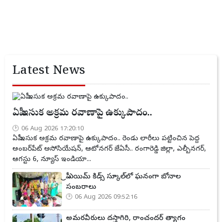
Latest News
ఏపీ ఇసుక అక్రమ రవాణాపై ఉక్కుపాదం..
06 Aug 2026 17:20:10
ఏపీ ఇసుక అక్రమ రవాణాపై ఉక్కుపాదం.. రెండు లారీలు పట్టించిన పెద్ద
అంబర్‌పేట్ అసోసియేషన్, ఆటోనగర్ జేఏసీ.. రంగారెడ్డి జిల్లా, ఎల్బీనగర్,
ఆగస్టు 6, న్యూస్ ఇండియా...
ప్రీ ఎయిమ్ కిడ్స్ స్కూల్‌లో ఘనంగా బోనాల
సంబరాలు
06 Aug 2026 09:52:16
అమరవీరులు దస్తాగిరి, రాంచందర్ త్యాగం