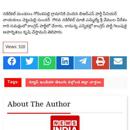
నకిరేకల్ మండలం గోరెంకపల్లి గ్రామానికి చెందిన బిఆర్ఎస్ పార్టీ సీనియర్
నాయకులు చెట్టుపెల్లి సుందర్ గౌరవ నకిరేకల్ మాజీ ఎమ్మెల్యే శ్రీ వేముల వీరేశం
గారి సమక్షంలో కాంగ్రెస్ పార్టీలో చేరారు, రానున్న ఎన్నికల్లో కాంగ్రెస్ పార్టీ గెలుపుకై
అహర్నిశలు కృషి చేస్తామని తెలిపారు.
Views:
320
Tags:
న్యూస్ ఇండియా తెలుగు నల్గొండ జిల్లా వార్తలు
About The Author