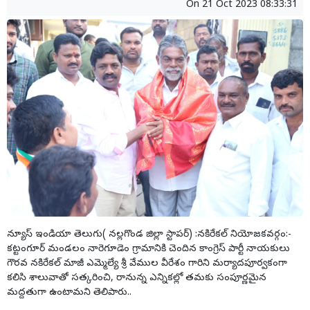
On
21 Oct 2023 08:33:31
న్యూస్ ఇండియా తెలుగు( నల్లగొండ జిల్లా స్టాపర్) :నకిరేకల్ నియోజకవర్గం:-
కట్టంగూర్ మండలం నారెగూడెం గ్రామానికి చెందిన కాంగ్రెస్ పార్టీ నాయకులు
గౌరవ నకిరేకల్ మాజీ ఎమ్మెల్యే శ్రీ వేముల వీరేశం గారిని మర్యాదపూర్వకంగా
కలిసి శాలువాతో సత్కరించి, రానున్న ఎన్నికల్లో తమకు సంపూర్ణమైన
మద్దతుగా ఉంటామని తెలిపారు..