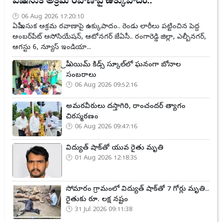
ఏపీ ఇసుక అక్రమ రవాణాపై ఉక్కుపాదం..
06 Aug 2026 17:20:10
ఏపీ ఇసుక అక్రమ రవాణాపై ఉక్కుపాదం.. రెండు లారీలు పట్టించిన పెద్ద
అంబర్‌పేట్ అసోసియేషన్, ఆటోనగర్ జేఏసీ.. రంగారెడ్డి జిల్లా, ఎల్బీనగర్,
ఆగస్టు 6, న్యూస్ ఇండియా...
ప్రీ ఎయిమ్ కిడ్స్ స్కూల్‌లో ఘనంగా బోనాల
సంబరాలు
06 Aug 2026 09:52:16
అమరవీరులు దస్తాగిరి, రాంచందర్ త్యాగం
చిరస్మరణం
06 Aug 2026 09:47:16
విద్యుత్ షాక్‌తో యువ రైతు మృతి
01 Aug 2026 12:18:35
సోమారం గ్రామంలో విద్యుత్ షాక్‌తో 7 గోర్లు మృతి..
రైతుకు రూ. లక్ష నష్టం
31 Jul 2026 09:11:38