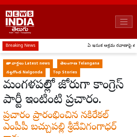
Breaking News
ఏపీ ఇసుక అక్రమ రవాణాపై ఉక్క
తాజా వార్తలు Latest news
తెలంగాణ Telangana
నల్లగొండ Nalgonda
Top Stories
మంగళపల్లిలో జోరుగా కాంగ్రెస్
పార్టీ ఇంటింటి ప్రచారం.
ప్రచారం ప్రారంభించిన నకిరేకల్
ఎంపీపీ బచ్చుపల్లి శ్రీదేవిగంగాధర్