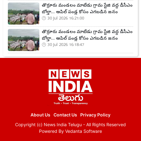
తొర్రూరు మండలం మాటేడు గ్రామ స్టేజి వద్ద డీసీఎం
బోల్తా... ఆపిల్ పండ్ల కోసం ఎగబడిన జనం
30 Jul 2026 16:21:00
తొర్రూరు మండలం మాటేడు గ్రామ స్టేజి వద్ద డీసీఎం
బోల్తా... ఆపిల్ పండ్ల కోసం ఎగబడిన జనం
30 Jul 2026 16:18:47
About Us
Contact Us
Privacy Policy
Copyright (c)
News India Telugu
- All Rights Reserved
Powered By
Vedanta Software