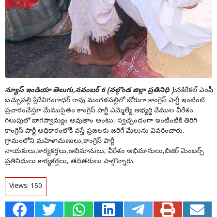
న్యూస్ ఇండియా తెలుగు,నవంబర్ 6 (నల్గొండ జిల్లా ప్రతినిధి ):
నకిరేకల్ ఎంపీపీ
బచ్చుపల్లి శ్రీదేవిగంగాధర్ రావు మంగళపల్లిలో జోరుగా కాంగ్రెస్ పార్టీ ఇంటింటి
ప్రచారంచేస్తూ మేముసైతం కాంగ్రెస్ పార్టీ ఎమ్మెల్యే అభ్యర్థి వేముల వీరేశం
గెలుపులో బాగస్వామ్యం అవుతాం అంటు, స్వచ్చందంగా ఇంటింటికి తిరిగి
కాంగ్రెస్ పార్టీ అధికారంలోకీ వస్తే ప్రజలకు జరిగే మేలును వివరించారు.
గ్రామంలోని మహిళామణులు,కాంగ్రెస్ పార్టీ
నాయకులు,కార్యకర్తలు,అబిమానులు, వీరేశం అభిమానులు,బిజిర్ మెంబర్స్
ప్రతినిధులు కార్యకర్తలు, తదితరులు పాల్గొన్నారు.
Views:
150