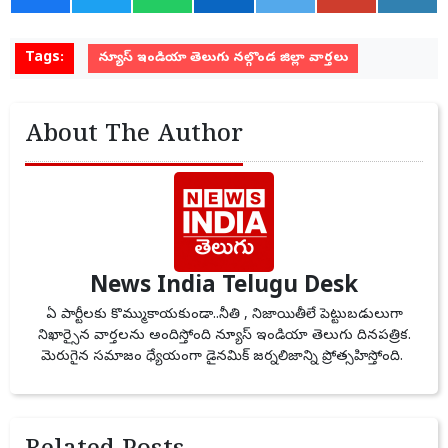
Tags:
న్యూస్ ఇండియా తెలుగు నల్గొండ జిల్లా వార్తలు
About The Author
News India Telugu Desk
ఏ పార్టీలకు కొమ్ముకాయకుండా..నీతి , నిజాయితీలే పెట్టుబడులుగా
నిఖార్సైన వార్తలను అందిస్తోంది న్యూస్ ఇండియా తెలుగు దినపత్రిక.
మెరుగైన సమాజం ధ్యేయంగా డైనమిక్ జర్నలిజాన్ని ప్రోత్సహిస్తోంది.