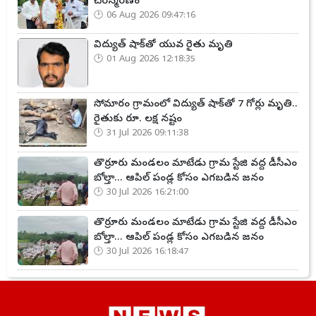
చిరస్మరణం
06 Aug 2026 09:47:16
విద్యుత్ షాక్‌తో యువ రైతు మృతి
01 Aug 2026 12:18:35
సోమారం గ్రామంలో విద్యుత్ షాక్‌తో 7 గోర్లు మృతి..
రైతుకు రూ. లక్ష నష్టం
31 Jul 2026 09:11:38
తొర్రూరు మండలం మాటేడు గ్రామ స్టేజి వద్ద డీసీఎం
బోల్తా... ఆపిల్ పండ్ల కోసం ఎగబడిన జనం
30 Jul 2026 16:21:00
తొర్రూరు మండలం మాటేడు గ్రామ స్టేజి వద్ద డీసీఎం
బోల్తా... ఆపిల్ పండ్ల కోసం ఎగబడిన జనం
30 Jul 2026 16:18:47