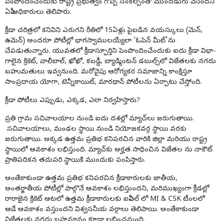
పెంపొందించేందుకు రాష్ట్ర ప్రభుత్వం గొప్ప సంకల్పంతో ముందడుగు వేసిందని
ఏపీ అధికారులు తెలిపారు.
క్రీడా చరిత్రలో కనివిని ఎరుగని రీతిలో 15ఏళ్లు పైబడిన వయస్కులు (మెన్,
ఉమెన్‌) అందరూ పోటీల్లో భాగస్వాములయ్యేలా ‘ఓపెన్‌ మీట్‌’ను
చేపడుతున్నారు. యువతలో క్రీడా­స్ఫూర్తిని పెంపొందించేందుకు ఐదు క్రీడా విభా­
గాలైన క్రికెట్, వాలీబాల్, ఖోఖో, కబడ్డీ, బ్యాడ్మింటన్‌ డబుల్స్‌లో విజేతలకు నగదు
బహుమతులు ఇవ్వనుంది. మరోవైపు ఆరోగ్యకర సమాజాన్ని కాంక్షిస్తూ
సాంప్రదాయ యోగా, టెన్నీకాయిట్, మారథాన్‌ పోటీలను ఏర్పాటు చేస్తోంది.
క్రీడా పోటీలు ఎప్పుడు, ఎక్కడ, ఎలా నిర్వహిస్తారు?
ప్రతి గ్రామ సచివాలయాల నుండి ఐదు దశల్లో మ్యాచ్‌లు జరుగుతాయి.
సచివాలయాలు, మండల స్థాయి నుండి నియోజకవర్గ స్థాయి వరకు
జరుగుతాయి. అక్కడ ఉత్తమ ప్రతిభ కనిపరచిన వారికి జిల్లా మరియు రాష్ట్ర
స్థాయిలో ఆవకాశం లభిస్తుంది. మ్యాచ్‌కు అర్హత సాధించిన విజేతల ను నాకౌట్
ప్రాతిపదికన తదుపరి స్థాయికి ముందుకు పంపిస్తారు.
అంతేకాకుండా ఉత్తమ ప్రతిభ కనిపరచిన క్రీడాకారులకు జాతీయ,
అంతర్జాతీయ పోటీల్లో పాల్గొనే ఆవకాశం లభిస్తుందని, మరిముఖ్యంగా క్రీడల్లో
రారాజైన క్రికెట్ ఆటలో ఉత్తమ క్రీడాకారులకు ఐపీఎల్ లో MI & CSK టీంలలో
ఆడే ఆవకాశం వస్తుందని విశ్వసనీయ వర్గాలు తెలిపాయి. అంతేకాకుండా
విజేతలకు నగదు బహమానం కూడా లభించనుంది.