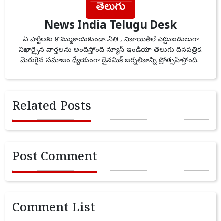
News India Telugu Desk
ఏ పార్టీలకు కొమ్ముకాయకుండా..నీతి , నిజాయితీలే పెట్టుబడులుగా
నిఖార్సైన వార్తలను అందిస్తోంది న్యూస్ ఇండియా తెలుగు దినపత్రిక.
మెరుగైన సమాజం ధ్యేయంగా డైనమిక్ జర్నలిజాన్ని ప్రోత్సహిస్తోంది.
Related Posts
Post Comment
Comment List