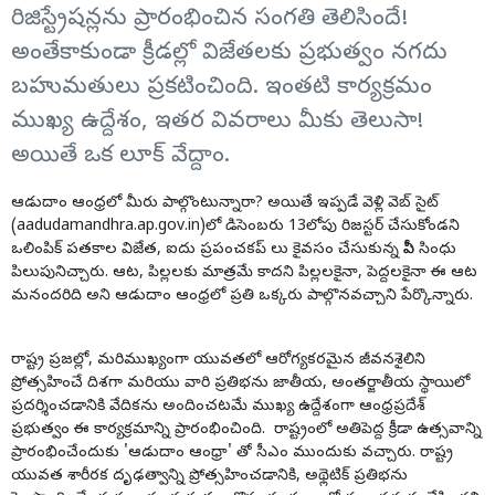
రిజిస్ట్రేషన్లను ప్రారంభించిన సంగతి తెలిసిందే!
అంతేకాకుండా క్రీడల్లో విజేతలకు ప్రభుత్వం నగదు
బహుమతులు ప్రకటించింది. ఇంతటి కార్యక్రమం
ముఖ్య ఉద్దేశం, ఇతర వివరాలు మీకు తెలుసా!
అయితే ఒక లూక్ వేద్దాం.
ఆడుదాం ఆంధ్రలో మీరు పాల్గొంటున్నారా? అయితే ఇప్పడే వెళ్లి వెబ్ సైట్
(aadudamandhra.ap.gov.in)లో డిసెంబరు 13లోపు రిజస్టర్ చేసుకోండని
ఒలింపిక్ పతకాల విజేత, ఐదు ప్రపంచకప్ లు కైవసం చేసుకున్న పీవీ సింధు
పిలుపునిచ్చారు. ఆట, పిల్లలకు మాత్రమే కాదని పిల్లలకైనా, పెద్దలకైనా ఈ ఆట
మనందరిది అని ఆడుదాం ఆంధ్రలో ప్రతి ఒక్కరు పాల్గొనవచ్చాని పేర్కొన్నారు.
రాష్ట్ర ప్రజల్లో, మరిముఖ్యంగా యువతలో ఆరోగ్యకరమైన జీవనశైలిని
ప్రోత్సహించే దిశగా మరియు వారి ప్రతిభను జాతీయ, అంతర్జాతీయ స్థాయిలో
ప్రదర్శించడానికి వేదికను అందించటమే ముఖ్య ఉద్దేశంగా ఆంధ్రప్రదేశ్
ప్రభుత్వం ఈ కార్యక్రమాన్ని ప్రారంభించింది. రాష్ట్రంలో అతిపెద్ద క్రీడా ఉత్సవాన్ని
ప్రారంభించేందుకు 'ఆడుదాం ఆంధ్రా' తో సీఎం ముందుకు వచ్చారు. రాష్ట్ర
యువత శారీరక దృఢత్వాన్ని ప్రోత్సహించడానికి, అథ్లెటిక్ ప్రతిభను