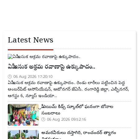
Latest News
ఏపీ ఇసుక అక్రమ రవాణాపై ఉక్కుపాదం..
06 Aug 2026 17:20:10
ఏపీ ఇసుక అక్రమ రవాణాపై ఉక్కుపాదం.. రెండు లారీలు పట్టించిన పెద్ద
అంబర్‌పేట్ అసోసియేషన్, ఆటోనగర్ జేఏసీ.. రంగారెడ్డి జిల్లా, ఎల్బీనగర్,
ఆగస్టు 6, న్యూస్ ఇండియా...
ప్రీ ఎయిమ్ కిడ్స్ స్కూల్‌లో ఘనంగా బోనాల
సంబరాలు
06 Aug 2026 09:52:16
అమరవీరులు దస్తాగిరి, రాంచందర్ త్యాగం