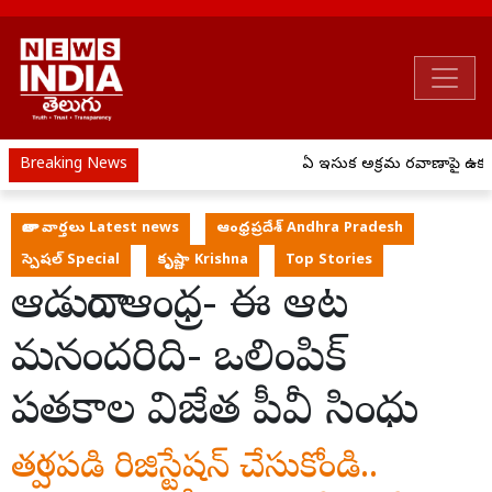
Breaking News
ఏపీ ఇసుక అక్రమ రవాణాపై ఉక్కు
తాజా వార్తలు Latest news
ఆంధ్రప్రదేశ్ Andhra Pradesh
స్పెషల్ Special
కృష్ణా Krishna
Top Stories
ఆడుదాం ఆంధ్ర- ఈ ఆట
మనందరిది- ఒలింపిక్
పతకాల విజేత పీవీ సింధు
త్వరపడి రిజిస్టేషన్ చేసుకోండి..