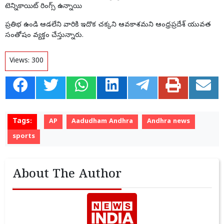
టెన్నికాయిట్ రింగ్స్ ఉన్నాయి
ప్రతిభ ఉండి ఆడలేని వారికి ఇదొక చక్కని ఆవకాశమని ఆంధ్రప్రదేశ్ యువత
సంతోషం వ్యక్తం చేస్తున్నారు.
Views:
300
Tags:
AP
Aadudham Andhra
Andhra news
sports
About The Author