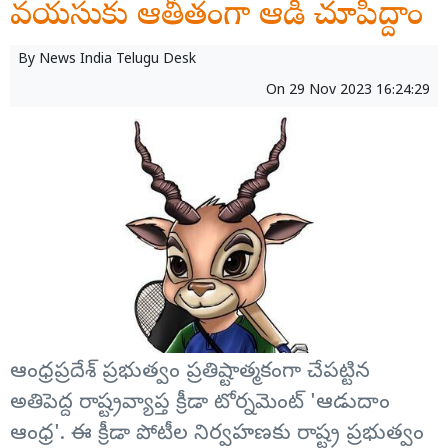
వయసుకు ఆతీతంగా ఆడి చూపిద్దాం
By
News India Telugu Desk
On
29 Nov 2023 16:24:29
ఆంధ్రప్రదేశ్ ప్రభుత్వం ప్రతిష్టాత్మకంగా చేపట్టిన
అతిపెద్ద రాష్ట్రవ్యాప్త క్రీడా టోర్నమెంట్ 'ఆడుదాం
ఆంధ్ర'. ఈ క్రీడా పోటీల నిర్వహణకు రాష్ట్ర ప్రభుత్వం