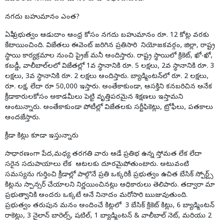
నగదు బహుమానం ఎంత?
ఏపీ ప్రభుత్వం ఆడుదాం ఆంధ్ర కోసం నగదు బహుమానం రూ. 12 కోట్ల వరకు
కేటాయించింది. విజేతలు ఈవెంట్ జరిగిన ప్రతిసారి నియోజకవర్గం, జిల్లా, రాష్ట్ర
స్థాయి కార్యక్రమాల నుంచి ప్రైజ్ మనీ అందిస్తారు. రాష్ట్ర స్థాయిలో క్రికెట్, ఖో-ఖో,
కబడ్డీ, వాలీబాల్‌లలో విజేతల్లో 1వ స్థానానికి రూ. 5 లక్షలు, 2వ స్థానానికి రూ. 3
లక్షలు, 3వ స్థానానికి రూ. 2 లక్షలు అందిస్తారు. బ్యాడ్మింటన్‌లో రూ. 2 లక్షలు,
రూ. లక్ష, లేదా రూ 50,000 ఇస్తారు. అంతేకాకుండా, ఆసక్తిని కనబరిచిన అనేక
క్రీడాకారులకోసం అకాడమీలు పెట్టి వృత్తిపరమైన శిక్షణలు ఇస్తామని
అంటున్నారు. అంతేకాకుండా పోటీల్లో విజేతలకు సర్టీఫికెట్లు, ట్రోఫీలు, పతకాలు
అందజేస్తారు.
క్రీడా కిట్లు కూడా ఇస్తున్నారు
సాధారణంగా పేద,మధ్య తరగతి వారు ఆడే ప్రతిభ ఉన్న స్తోమత లేక లేదా
సరైన సదుపాయాలు లేక ఆటలకు దూరమైపోతుంటారు. అటువంటి
సమస్యను గుర్తించి క్రీడాల్లో పాల్గొనే ప్రతి ఒక్కరికీ ప్రభుత్వం ఉచిత బేసిక్ స్పోర్ట్స్
కిట్లను స్పాన్సర్ చేయాలని నిర్ణయించినట్లు అధికారులు తెలిపారు. తద్వారా మా
ప్రభుత్వానికి అందరు ఒక్కటే అనే నినాదం మరోసారి ఋజువుతుంది.
ప్రభుత్వం తరుపున మనం అందించే కిట్లలో 3 బేసిక్ క్రికెట్ కిట్లు, 6 బ్యాడ్మింటన్
రాకెట్లు, 3 నైలాన్ బారెల్స్, షటిల్, 1 బ్యాడ్మింటన్ & వాలీబాల్ నెట్, మరియు 2