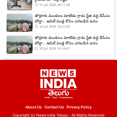
31 Jul 2026 09:11:38
తొర్రూరు మండలం మాటేడు గ్రామ స్టేజి వద్ద డీసీఎం
బోల్తా... ఆపిల్ పండ్ల కోసం ఎగబడిన జనం
30 Jul 2026 16:21:00
తొర్రూరు మండలం మాటేడు గ్రామ స్టేజి వద్ద డీసీఎం
బోల్తా... ఆపిల్ పండ్ల కోసం ఎగబడిన జనం
30 Jul 2026 16:18:47
About Us
Contact Us
Privacy Policy
Copyright (c)
News India Telugu
- All Rights Reserved