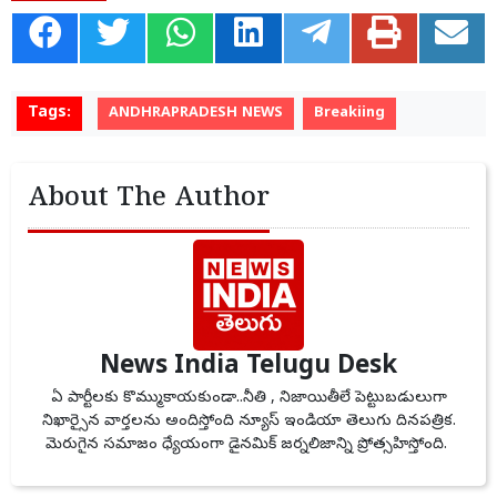
Tags:
ANDHRAPRADESH NEWS
Breakiing
About The Author
News India Telugu Desk
ఏ పార్టీలకు కొమ్ముకాయకుండా..నీతి , నిజాయితీలే పెట్టుబడులుగా
నిఖార్సైన వార్తలను అందిస్తోంది న్యూస్ ఇండియా తెలుగు దినపత్రిక.
మెరుగైన సమాజం ధ్యేయంగా డైనమిక్ జర్నలిజాన్ని ప్రోత్సహిస్తోంది.