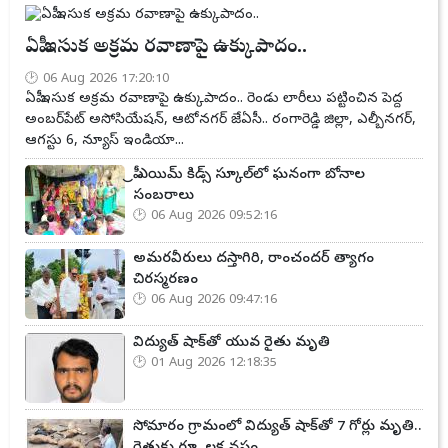
ఏపీ ఇసుక అక్రమ రవాణాపై ఉక్కుపాదం..
06 Aug 2026 17:20:10
ఏపీ ఇసుక అక్రమ రవాణాపై ఉక్కుపాదం.. రెండు లారీలు పట్టించిన పెద్ద
అంబర్‌పేట్ అసోసియేషన్, ఆటోనగర్ జేఏసీ.. రంగారెడ్డి జిల్లా, ఎల్బీనగర్,
ఆగస్టు 6, న్యూస్ ఇండియా...
ప్రీ ఎయిమ్ కిడ్స్ స్కూల్‌లో ఘనంగా బోనాల
సంబరాలు
06 Aug 2026 09:52:16
అమరవీరులు దస్తాగిరి, రాంచందర్ త్యాగం
చిరస్మరణం
06 Aug 2026 09:47:16
విద్యుత్ షాక్‌తో యువ రైతు మృతి
01 Aug 2026 12:18:35
సోమారం గ్రామంలో విద్యుత్ షాక్‌తో 7 గోర్లు మృతి..
రైతుకు రూ. లక్ష నష్టం