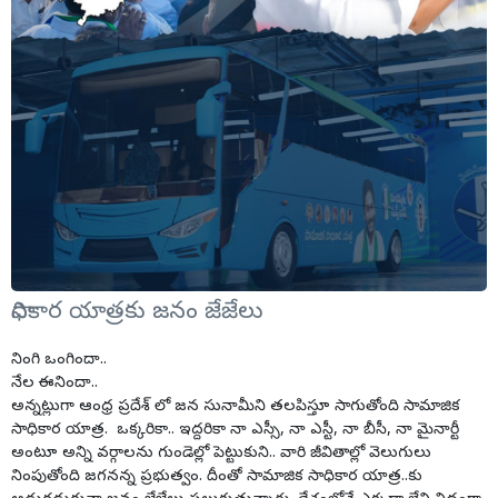
సాధికార యాత్రకు జనం జేజేలు
నింగి ఒంగిందా..
నేల ఈనిందా..
అన్నట్లుగా ఆంధ్ర ప్రదేశ్ లో జన సునామీని తలపిస్తూ సాగుతోంది సామాజిక
సాధికార యాత్ర. ఒక్కరికా.. ఇద్దరికా నా ఎస్సీ, నా ఎస్టీ, నా బీసీ, నా మైనార్టీ
అంటూ అన్ని వర్గాలను గుండెల్లో పెట్టుకుని.. వారి జీవితాల్లో వెలుగులు
నింపుతోంది జగనన్న ప్రభుత్వం. దీంతో సామాజిక సాధికార యాత్ర..కు