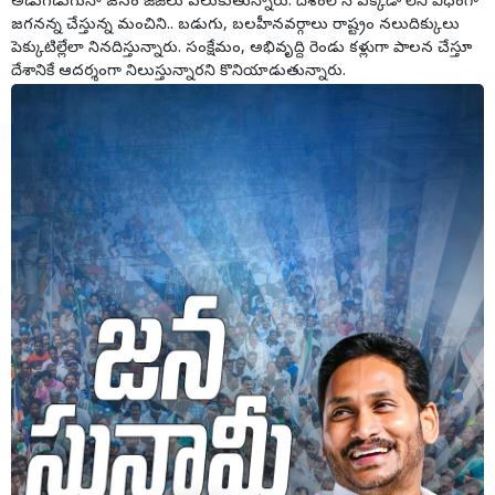
అడుగడుగునా జనం జేజేలు పలుకుతున్నారు. దేశంలోనే ఎక్కడా లేని విధంగా
జగనన్న చేస్తున్న మంచిని.. బడుగు, బలహీనవర్గాలు రాష్ట్రం నలుదిక్కులు
పెక్కుటిల్లేలా నినదిస్తున్నారు. సంక్షేమం, అభివృద్ది రెండు కళ్లుగా పాలన చేస్తూ
దేశానికే ఆదర్శంగా నిలుస్తున్నారని కొనియాడుతున్నారు.