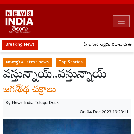
Breaking News
ఏపీ ఇసుక అక్రమ రవాణాపై ఉక్కుప
తాజా వార్తలు Latest news
Top Stories
వస్తున్నాయ్..వస్తున్నాయ్
జగన్ రథ చక్రాలు
By
News India Telugu Desk
On
04 Dec 2023 19:28:11