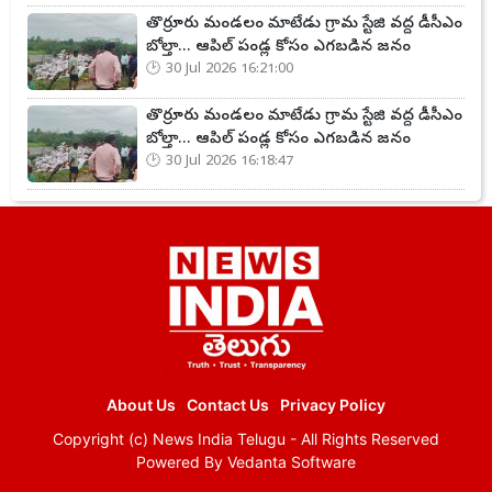
తొర్రూరు మండలం మాటేడు గ్రామ స్టేజి వద్ద డీసీఎం
బోల్తా... ఆపిల్ పండ్ల కోసం ఎగబడిన జనం
30 Jul 2026 16:21:00
తొర్రూరు మండలం మాటేడు గ్రామ స్టేజి వద్ద డీసీఎం
బోల్తా... ఆపిల్ పండ్ల కోసం ఎగబడిన జనం
30 Jul 2026 16:18:47
About Us
Contact Us
Privacy Policy
Copyright (c)
News India Telugu
- All Rights Reserved
Powered By
Vedanta Software