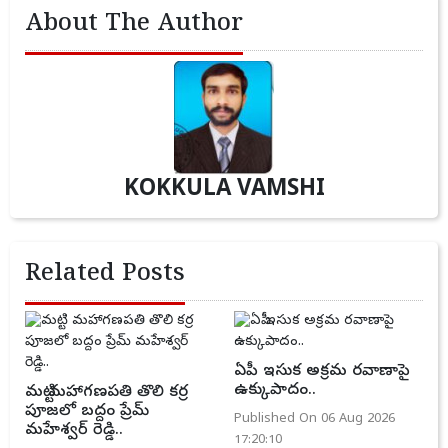
About The Author
KOKKULA VAMSHI
Related Posts
ఏపీ ఇసుక అక్రమ రవాణాపై
ఉక్కుపాదం..
మట్టి మహాగణపతి తొలి కర్ర
పూజలో బద్దం ప్రేమ్
Published On 06 Aug 2026
మహేశ్వర్ రెడ్డి..
17:20:10