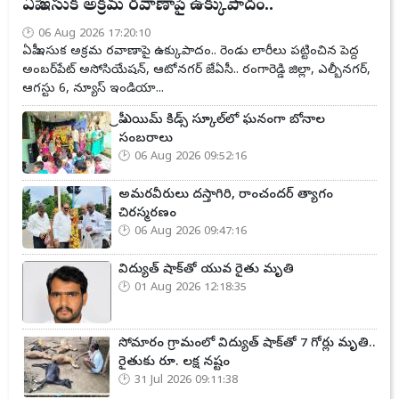
ఏపీ ఇసుక అక్రమ రవాణాపై ఉక్కుపాదం..
06 Aug 2026 17:20:10
ఏపీ ఇసుక అక్రమ రవాణాపై ఉక్కుపాదం.. రెండు లారీలు పట్టించిన పెద్ద
అంబర్‌పేట్ అసోసియేషన్, ఆటోనగర్ జేఏసీ.. రంగారెడ్డి జిల్లా, ఎల్బీనగర్,
ఆగస్టు 6, న్యూస్ ఇండియా...
ప్రీ ఎయిమ్ కిడ్స్ స్కూల్‌లో ఘనంగా బోనాల
సంబరాలు
06 Aug 2026 09:52:16
అమరవీరులు దస్తాగిరి, రాంచందర్ త్యాగం
చిరస్మరణం
06 Aug 2026 09:47:16
విద్యుత్ షాక్‌తో యువ రైతు మృతి
01 Aug 2026 12:18:35
సోమారం గ్రామంలో విద్యుత్ షాక్‌తో 7 గోర్లు మృతి..
రైతుకు రూ. లక్ష నష్టం
31 Jul 2026 09:11:38