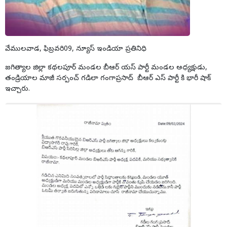
వేములవాడ, ఫిబ్రవరి09, న్యూస్ ఇండియా ప్రతినిధి
జగిత్యాల జిల్లా కథలపూర్ మండల బీఆర్ యస్ పార్టీ మండల అధ్యక్షుడు,
తండ్రియాల మాజీ సర్పంచ్ గడిలా గంగాప్రసాద్ బీఆర్ ఎస్ పార్టీ కి భారీ షాక్
ఇచ్చారు.