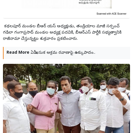
కథలపూర్ మండల బీఆర్ యస్ అధ్యక్షుడు, తండ్రియాల మాజీ సర్పంచ్
గడిలా గంగాప్రసాద్ మండల అధ్యక్ష పదవికి, బీఆర్ఎస్ పార్టీకి సభ్యత్వానికి
రాజీనామా చేస్తున్నట్టు శుక్రవారం ప్రకటించారు.
Read More
ఏపీ ఇసుక అక్రమ రవాణాపై ఉక్కుపాదం..