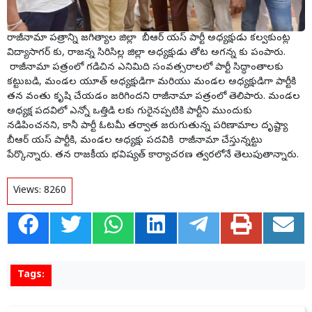
రాజీనామా పత్రాన్ని జగిత్యాల జిల్లా బీఆర్ యస్ పార్టీ అధ్యక్షుడు కల్వకుంట్ల
విద్యాసాగర్ కు, రాజన్న సిరిసిల్ల జిల్లా అధ్యక్షుడు తోట అగన్న కు పంపారు.
రాజీనామా పత్రంలో గడిచిన ఎనిమిది సంవత్సరాలలో పార్టీ సిద్ధాంతాలకు
కట్టుబడి, మండల యూత్ అధ్యక్షుడిగా మరియు మండల అధ్యక్షుడిగా పార్టీకి
తన వంతు కృషి చేయడం జరిగిందని రాజీనామా పత్రంలో తెలిపారు. మండల
అధ్యక్ష పదవిలో ఎన్నో ఒత్తిడి లకు గురైనప్పటికి పార్టీని ముందుకు
నడిపించనని, కానీ పార్టీ ఓటమీ తర్వాత జరుగుతున్న పరిణామాల దృష్ట్యా
బీఆర్ యస్ పార్టీకి, మండల అధ్యక్షు పదవికి రాజీనామా చేస్తున్నట్టు
పేర్కొన్నారు. తన రాజకీయ భవిష్యత్ కార్యాచరణ త్వరలోనే తెలుపుతాన్నారు.
Views:
8260
Tags: