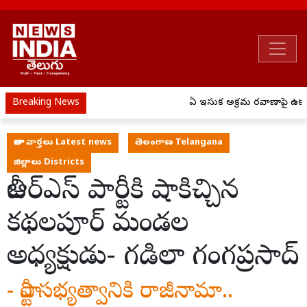
Breaking News
ఏపీ ఇసుక అక్రమ రవాణాపై ఉక్కుప
తాజా వార్తలు Latest news
తెలంగాణ Telangana
జిల్లాలు Districts
బీఆర్ఎస్ పార్టీకి షాకిచ్చిన
కథలపూర్ మండల
అధ్యక్షుడు- గడిలా గంగప్రసాద్
- పార్టీ సభ్యత్వానికి రాజీనామా..