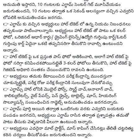
అనుమతి ఇస్తారని, 10 గంటలకు ఎగ్జామ్ సెంటర్ గెట్ మూసివేయడం
జరుగుతుందని, 10 గంటల తర్వాత ఒక సెకండ్ ఆలస్యంగా వచ్చిన ఎవ్వరిని
లోపలికి అనుమతించడం జరగదు.
👉 ఎగ్జామ్ కు వచ్చిన అభ్యర్థులు హాల్ టికెట్ లో ఉన్న నియమ నిబంధనలు
తప్పకుండా పాటించాలన్నారు. అభ్యర్ధులు హాల్ టికెట్ తో పాటు ఒక కలర్
ఫోటో, ఒరిజినల్ ఆధార్ కార్డు/ డ్రైవింగ్ లైసెన్స్/ఉద్యోగి గుర్తింపు కార్డ్/ఓటర్
గుర్తింపు కార్డ్ ఏదైనా ఒకటి తప్పనిసరిగా తీసుకొని రావాల్సి ఉంటుందని
అన్నారు.
👉 హాల్ టికెట్ పై ఒక ప్రస్తుత పాస్ ఫోటో అతికించాలి, అలాగే హాల్ టికెట్ పై
ఫోటో సరిగ్గా కనిపించకపోయినట్లైతే 3-కలర్ ఫోటోలు తీసుకొని, హాల్ టికెట్ పై
గెజిటెడ్ అధికారి సంతకం చేయించుకొని రావలసి ఉంటుంది.
👉 అభ్యర్ధులు తమకు కేటాయించిన పరీక్ష కేంద్రాన్ని ముందస్తుగా
చూకున్నట్లైతే, పరీక్ష రోజు పరీక్ష కేంద్రానికి సులువుగా చేరుకోవచ్చు
👉 ఎగ్జామ్స్ హాల్ లోనికి మొబైల్ ఫోన్స్, స్మార్ట్ వాచ్,అనాలాగ్ వాచ్,
కాలిక్యులేటర్స్, వైట్ పేపర్స్, పెన్ డ్రైవ్స్, టాబ్లెట్స్, షూస్, హియరింగ్
సొల్యూషన్స్ సంబంధించిన గాడ్జెట్స్ అనుమతించడం జరగదన్నారు.
👉 ఎగ్జామ్ పూర్తి అయిన తర్వాత ఒంటిగంట వరకు ఎవ్వరిని బయటకు
పంపడం జరగదని, అభ్యర్థులు ఎగ్జామ్ రాసిన తర్వాత ప్రశ్నాపత్రం తమతో
పాటు తీసుకు వెళ్ళడానికి వీలుగా ఉంటుంది అన్నారు.
👉 అభ్యర్థులు ఎవరైనా మాల్ ప్రాక్టీస్, మాస్ కాపింగ్ చేసినట్లు తేలితే చట్టరిత్య
కఠిన చర్యలు తీసుకోవడం జరుగుతుందని అన్నారు.