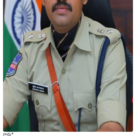
గారు*