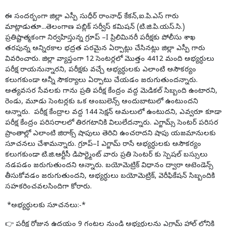
ఈ సందర్బంగా జిల్లా ఎస్పీ సుధీర్ రాంనాధ్ కేకన్,ఐ.పి.ఎస్ గారు
మాట్లాడుతూ...తెలంగాణ పబ్లిక్ సర్వీస్ కమిషన్ (టి.జి.పి.యస్.సి.)
ప్రతిష్టాత్మకంగా నిర్వహిస్తున్న గ్రూప్ –I ప్రిలిమినరీ పరీక్షకు పోలీసు శాఖ
తరపున్న అన్నిరకాల భద్రత పరమైన ఏర్పాట్లు చేసినట్లు జిల్లా ఎస్పీ గారు
వివరించారు. జిల్లా వ్యాప్తంగా 12 సెంటర్లలో మొత్తం 4412 మంది అభ్యర్ధులు
పరీక్ష రాయనున్నారని, పరీక్షకు వచ్చే అభ్యర్ధులకు ఎలాంటి అసౌకర్యం
కలుగకుండా అన్నీ సౌకర్యాలు ఏర్పాటు చేయడం జరుగుతుందన్నారు.
అత్యవసర సేవలకు గాను ప్రతి పరీక్ష కేంద్రం వద్ద మెడికల్ సిబ్బంది ఉంటారని,
రెండు, మూడు సెంటర్లకు ఒక అంబులెన్స్ అందుబాటులో ఉంటుందని
అన్నారు. పరీక్ష కేంద్రాల వద్ద 144 సెక్షన్ అమలులో ఉంటుదని, ఎవ్వరూ కూడా
పరీక్ష కేంద్రం పరిసరాలలో తిరగటానికి విలులేదన్నారు. ఎగ్జామ్స్ సెంటర్ పరిసర
ప్రాంతాల్లో ఎలాంటి జిరాక్స్ షాపులు తెరిచి ఉంచరాదని షాపు యజమానులకు
సూచనలు చేశామన్నారు. గ్రూప్–I ఎగ్జామ్ రాసే అభ్యర్ధులకు అసౌకర్యం
కలుగకుండా టి.జి.ఆర్టీసీ డిపార్ట్మెంట్ వారు ప్రతి సెంటర్ కు స్పెషల్ బస్సులు
నడపడం జరుగుతుందని అన్నారు. బయోమెట్రిక్ విధానం ద్వారా అటెండెన్స్
తీసుకోవడం జరుగుతుందని, అభ్యర్ధులు బయోమెట్రిక్, వెరీఫికేషన్ సిబ్బందికి
సహకరించవలసిందిగా కోరారు.
*అభ్యర్ధులకు సూచనలు:-*
👉 పరీక్ష రోజున ఉదయం 9 గంటల నుండి అభ్యర్థులను ఎగ్జామ్ హాల్ లోనికి