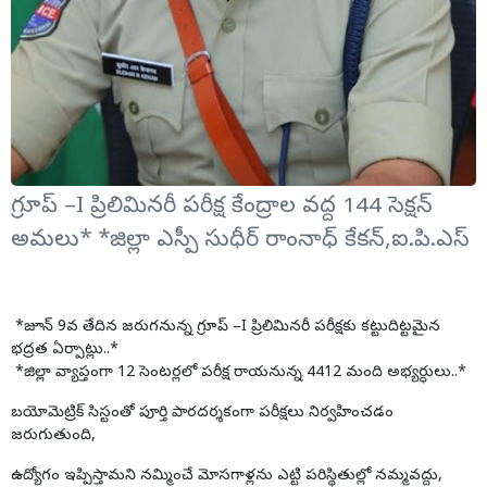
గ్రూప్ –I ప్రిలిమినరీ పరీక్ష కేంద్రాల వద్ద 144 సెక్షన్
అమలు* *జిల్లా ఎస్పీ సుధీర్ రాంనాధ్ కేకన్,ఐ.పి.ఎస్
*జూన్ 9వ తేదిన జరుగనున్న గ్రూప్ –I ప్రిలిమినరీ పరీక్షకు కట్టుదిట్టమైన
భద్రత ఏర్పాట్లు..*
*జిల్లా వ్యాప్తంగా 12 సెంటర్లలో పరీక్ష రాయనున్న 4412 మంది అభ్యర్ధులు..*
బయోమెట్రిక్ సిస్టంతో పూర్తి పారదర్శకంగా పరీక్షలు నిర్వహించడం
జరుగుతుంది,
ఉద్యోగం ఇప్పిస్తామని నమ్మించే మోసగాళ్లను ఎట్టి పరిస్థితుల్లో నమ్మవద్దు,