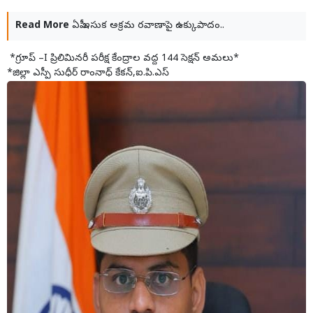
Read More
ఏపీ ఇసుక అక్రమ రవాణాపై ఉక్కుపాదం..
*గ్రూప్ –I ప్రిలిమినరీ పరీక్ష కేంద్రాల వద్ద 144 సెక్షన్ అమలు*
*జిల్లా ఎస్పీ సుధీర్ రాంనాధ్ కేకన్,ఐ.పి.ఎస్