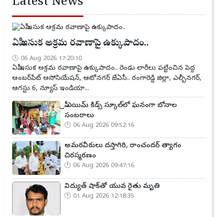
Latest News
ఏపీ ఇసుక అక్రమ రవాణాపై ఉక్కుపాదం..
06 Aug 2026 17:20:10
ఏపీ ఇసుక అక్రమ రవాణాపై ఉక్కుపాదం.. రెండు లారీలు పట్టించిన పెద్ద
అంబర్‌పేట్ అసోసియేషన్, ఆటోనగర్ జేఏసీ.. రంగారెడ్డి జిల్లా, ఎల్బీనగర్,
ఆగస్టు 6, న్యూస్ ఇండియా...
ప్రీ ఎయిమ్ కిడ్స్ స్కూల్‌లో ఘనంగా బోనాల
సంబరాలు
06 Aug 2026 09:52:16
అమరవీరులు దస్తాగిరి, రాంచందర్ త్యాగం
చిరస్మరణం
06 Aug 2026 09:47:16
విద్యుత్ షాక్‌తో యువ రైతు మృతి
01 Aug 2026 12:18:35