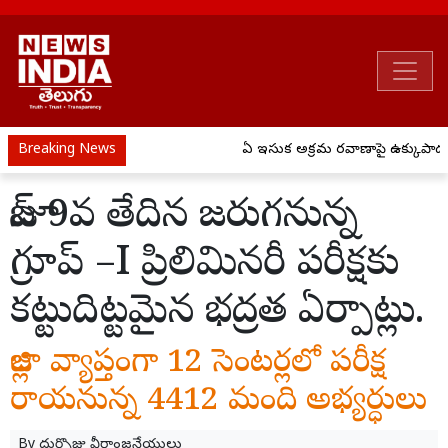
Breaking News
ఏపీ ఇసుక అక్రమ రవాణాపై ఉక్కుపాదం..
జూన్ 9వ తేదిన జరుగనున్న
గ్రూప్ –I ప్రిలిమినరీ పరీక్షకు
కట్టుదిట్టమైన భద్రత ఏర్పాట్లు.
జిల్లా వ్యాప్తంగా 12 సెంటర్లలో పరీక్ష
రాయనున్న 4412 మంది అభ్యర్ధులు
By
దుర్సొజు వీరాంజనేయులు