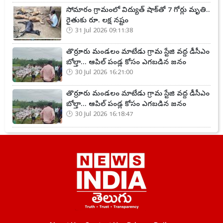
సోమారం గ్రామంలో విద్యుత్ షాక్‌తో 7 గోర్లు మృతి..
రైతుకు రూ. లక్ష నష్టం
31 Jul 2026 09:11:38
తొర్రూరు మండలం మాటేడు గ్రామ స్టేజి వద్ద డీసీఎం
బోల్తా... ఆపిల్ పండ్ల కోసం ఎగబడిన జనం
30 Jul 2026 16:21:00
తొర్రూరు మండలం మాటేడు గ్రామ స్టేజి వద్ద డీసీఎం
బోల్తా... ఆపిల్ పండ్ల కోసం ఎగబడిన జనం
30 Jul 2026 16:18:47